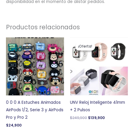
disponibilidad en el momento de alistar pedidos.
Productos relacionados
El
El
precio
precio
¡Oferta!
¡Oferta!
original
actual
era:
es:
$249,900.
$139,900.
0 0 0 A Estuches Animados
UNV Reloj Inteligente 41mm
AirPods 1/2, Serie 3 y AirPods
+ 2 Pulsos
Pro y Pro 2
$
249,900
$
139,900
$
24,900