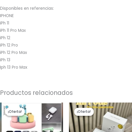
Disponibles en referencias:
IPHONE
iPh 11
iPh 11 Pro Max
iPh 12
iPh 12 Pro
iPh 12 Pro Max
iPh 13
Iph 13 Pro Max
Productos relacionados
El
El
El
El
precio
precio
precio
precio
¡Oferta!
¡Oferta!
¡Oferta!
¡Oferta!
original
actual
original
actual
era:
es:
era:
es:
$69,900.
$49,900.
$149,900.
$87,900.