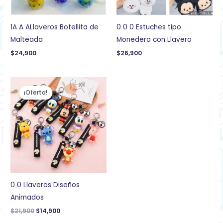
1A A ALlaveros Botellita de
0 0 0 Estuches tipo
Malteada
Monedero con Llavero
$
24,900
$
26,900
El
El
precio
precio
¡Oferta!
original
actual
era:
es:
$21,900.
$14,900.
0 0 Llaveros Diseños
Animados
$
21,900
$
14,900