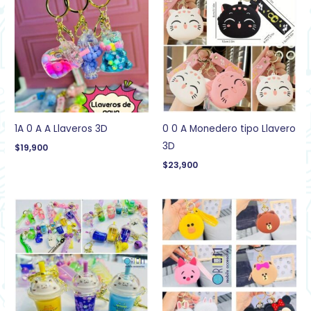
1A 0 A A Llaveros 3D
0 0 A Monedero tipo Llavero
3D
$
19,900
$
23,900