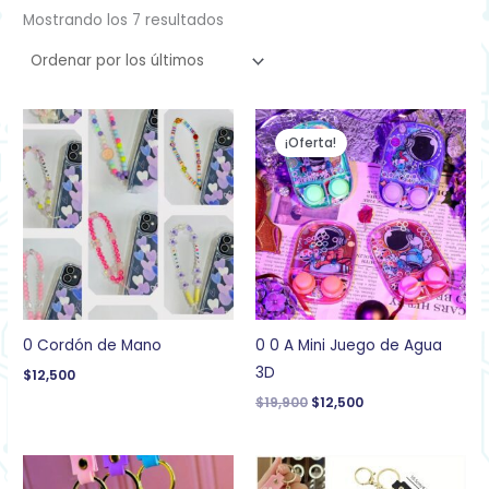
Mostrando los 7 resultados
El
El
precio
precio
¡Oferta!
original
actual
era:
es:
$19,900.
$12,500.
0 Cordón de Mano
0 0 A Mini Juego de Agua
3D
$
12,500
$
19,900
$
12,500