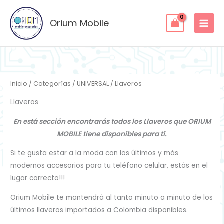
Ordenado
Ir
por
los
al
Orium Mobile
últimos
contenido
Inicio
/
Categorías
/
UNIVERSAL
/ Llaveros
Llaveros
En está sección encontrarás todos los Llaveros que ORIUM
MOBILE tiene disponibles para tí.
Si te gusta estar a la moda con los últimos y más
modernos accesorios para tu teléfono celular, estás en el
lugar correcto!!!
Orium Mobile te mantendrá al tanto minuto a minuto de los
últimos llaveros importados a Colombia disponibles.