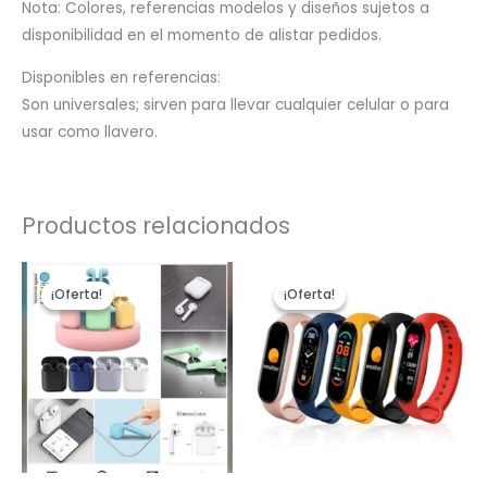
Nota: Colores, referencias modelos y diseños sujetos a
disponibilidad en el momento de alistar pedidos.
Disponibles en referencias:
Son universales; sirven para llevar cualquier celular o para
usar como llavero.
Productos relacionados
El
El
El
El
precio
precio
precio
precio
¡Oferta!
¡Oferta!
¡Oferta!
¡Oferta!
original
actual
original
actual
era:
es:
era:
es:
$69,900.
$49,900.
$49,900.
$37,900.