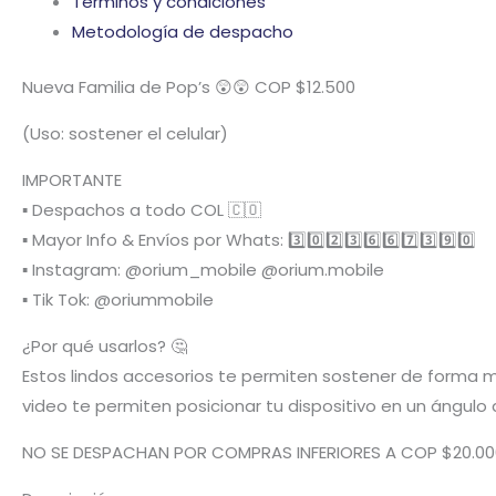
Términos y condiciones
Metodología de despacho
Nueva Familia de Pop’s 😲😲 COP $12.500
(Uso: sostener el celular)
IMPORTANTE
▪️ Despachos a todo COL 🇨🇴
▪️ Mayor Info & Envíos por Whats: 3️⃣0️⃣2️⃣3️⃣6️⃣6️⃣7️⃣3️⃣9️⃣0️⃣
▪️ Instagram: @orium_mobile @orium.mobile
▪️ Tik Tok: @oriummobile
¿Por qué usarlos? 🤔
Estos lindos accesorios te permiten sostener de forma m
video te permiten posicionar tu dispositivo en un ángulo 
NO SE DESPACHAN POR COMPRAS INFERIORES A COP $20.00