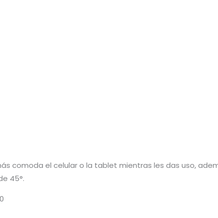
ás comoda el celular o la tablet mientras les das uso, ad
de 45°.
0