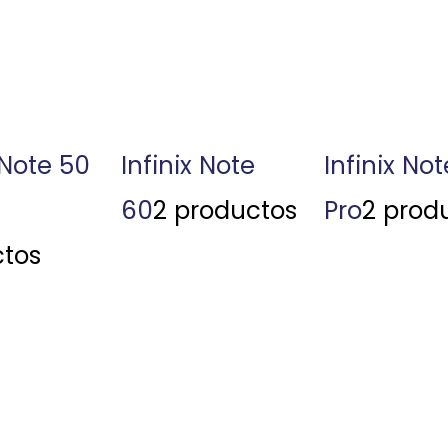
 Note 50
Infinix Note
Infinix No
60
2 productos
Pro
2 prod
tos