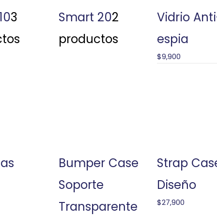
10
3
Smart 20
2
Vidrio Anti
tos
productos
espia
$
9,900
sas
Bumper Case
Strap Cas
Soporte
Diseño
$
27,900
Transparente