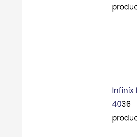
produc
Infinix
40
36
produc