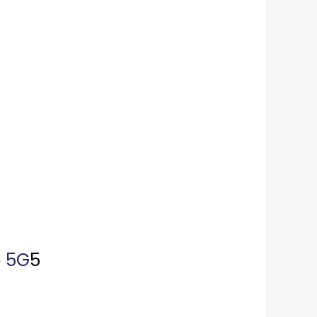
o 5G
5