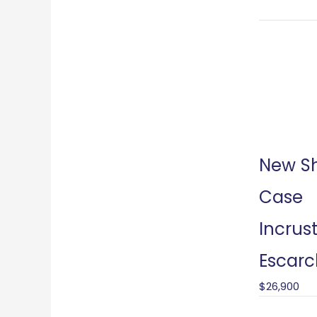
New S
Case
Incrus
Escar
$
26,900