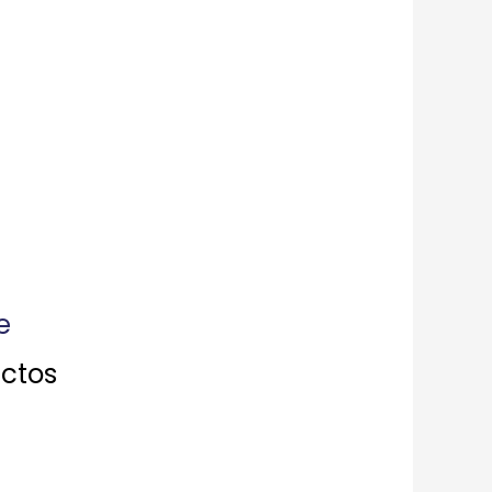
e
ctos