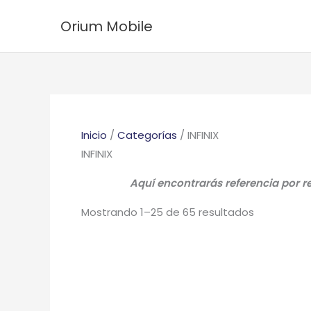
Ir
Ordenado
Orium Mobile
al
por
contenido
los
últimos
Inicio
/
Categorías
/ INFINIX
INFINIX
Aquí encontrarás referencia por r
Mostrando 1–25 de 65 resultados