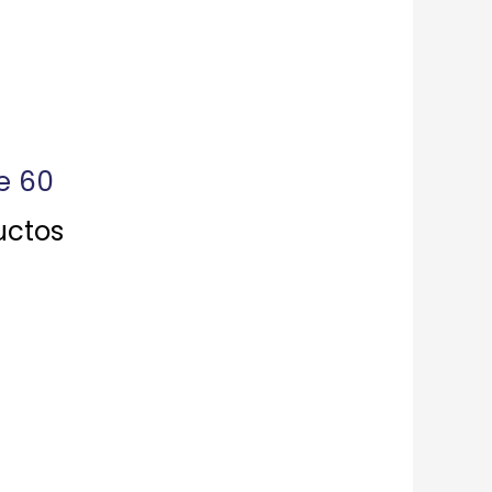
te 60
uctos