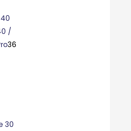
 40
40 /
Pro
36
te 30