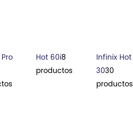
 Pro
Hot 60i
8
Infinix Hot
productos
30
30
tos
productos