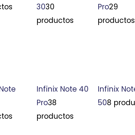
tos
30
30
Pro
29
productos
productos
 Note
Infinix Note 40
Infinix Not
Pro
38
50
8 produ
tos
productos