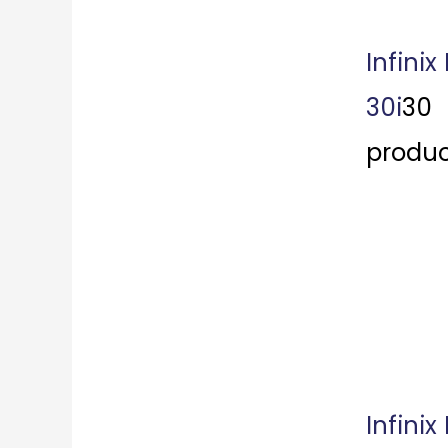
Infinix
30i
30
produc
Infinix