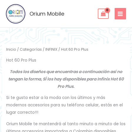
Ordenado
Ir
por
los
al
Orium Mobile
últimos
contenido
Inicio
/
Categorías
/
INFINIX
/ Hot 60 Pro Plus
Hot 60 Pro Plus
Todos los diseños que encuentras a continuación así no
tengan la forma, SÍ los hay disponibles para Infinix Hot 60
Pro Plus.
Si te gusta estar a la moda con los últimos y más
modernos accesorios para su teléfono celular, estás en el
lugar correcto!!!
Orium Mobile te mantendrá al tanto minuto a minuto de los
últimos accesorios importados a Colombia disponibles