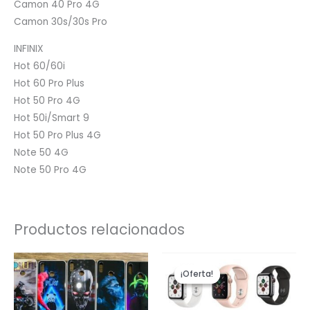
Camon 40 Pro 4G
Camon 30s/30s Pro
INFINIX
Hot 60/60i
Hot 60 Pro Plus
Hot 50 Pro 4G
Hot 50i/Smart 9
Hot 50 Pro Plus 4G
Note 50 4G
Note 50 Pro 4G
Productos relacionados
El
El
precio
precio
¡Oferta!
¡Oferta!
original
actual
era:
es:
$179,900.
$122,900.