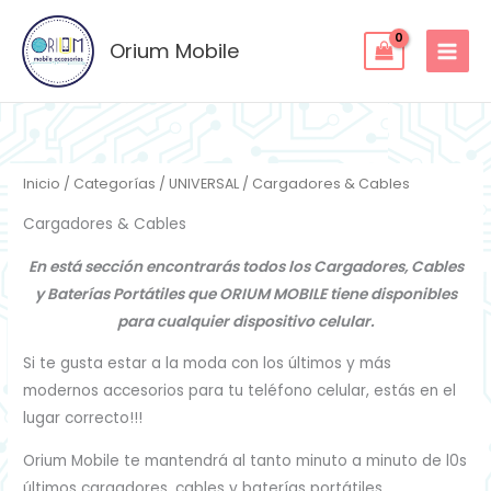
Ir
al
Orium Mobile
contenido
Inicio
/
Categorías
/
UNIVERSAL
/ Cargadores & Cables
Cargadores & Cables
En está sección encontrarás todos los Cargadores, Cables
y Baterías Portátiles que ORIUM MOBILE tiene disponibles
para cualquier dispositivo celular.
Si te gusta estar a la moda con los últimos y más
modernos accesorios para tu teléfono celular, estás en el
lugar correcto!!!
Orium Mobile te mantendrá al tanto minuto a minuto de l0s
últimos cargadores, cables y baterías portátiles