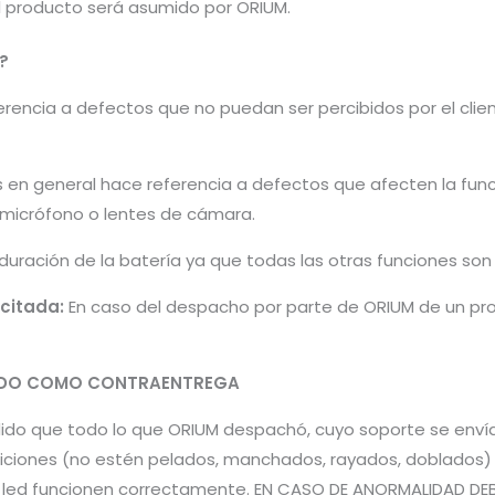
el producto será asumido por ORIUM.
?
encia a defectos que no puedan ser percibidos por el cliente 
s en general hace referencia a defectos que afecten la fun
, micrófono o lentes de cámara.
 duración de la batería ya que todas las otras funciones so
icitada:
En caso del despacho por parte de ORIUM de un pro
PADO COMO CONTRAENTREGA
pedido que todo lo que ORIUM despachó, cuyo soporte se en
iones (no estén pelados, manchados, rayados, doblados) pa
es led funcionen correctamente. EN CASO DE ANORMALIDAD DE