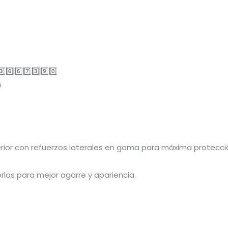
️⃣6️⃣7️⃣3️⃣9️⃣0️⃣
e
sterior con refuerzos laterales en goma para máxima protecci
rlas para mejor agarre y apariencia.