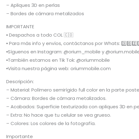
– Apliques 3D en perlas
– Bordes de cámara metalizados
IMPORTANTE
▪️ Despachos a todo COL 🇨🇴
▪️ Para más info y envíos, contáctanos por Whats: 3️⃣0️⃣2️⃣3️⃣6
▪️Síguenos en Instagram: @orium_mobile y @orium.mobil
▪️También estamos en Tik Tok: @oriummobile
▪️Visita nuestra página web: oriummobile.com
Descripción:
– Material: Polímero semirígido full color en la parte po
– Cámara: Bordes de cámara metalizados.
– Acabados: Superficie texturizada con apliques 3D en pe
– Extra: No hace que tu celular se vea grueso.
– Colores: Los colores de la fotografía.
Importante