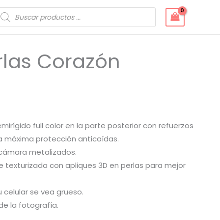
úsqueda
e
roductos
rlas Corazón
emirígido full color en la parte posterior con refuerzos
a máxima protección anticaídas.
 cámara metalizados.
cie texturizada con apliques 3D en perlas para mejor
u celular se vea grueso.
 de la fotografía.