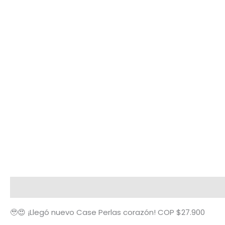
Descripción
Términos y condiciones
Metodología
🥹😍 ¡Llegó nuevo Case Perlas corazón! COP $27.900