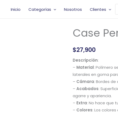
B
Inicio
Categorías
Nosotros
Clientes
d
p
Case Pe
Case
Perlas
Corazón
$
27,900
cantidad
Descripción
:
–
Material
: Polímero s
laterales en goma par
–
Cámara
: Bordes de
–
Acabados
: Superfi
agarre y apariencia.
–
Extra
: No hace que t
–
Colores
: Los colores