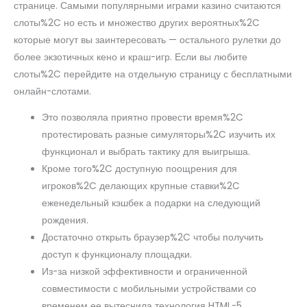
странице. Самыми популярными играми казино считаются
слоты%2C но есть и множество других вероятных%2C
которые могут вы заинтересовать — остального рулетки до
более экзотичных кено и краш-игр. Если вы любите
слоты%2C перейдите на отдельную страницу с бесплатными
онлайн-слотами.
Это позволяла приятно провести время%2C
протестировать разные симуляторы%2C изучить их
функционал и выбрать тактику для выигрыша.
Кроме того%2C доступную поощрения для
игроков%2C делающих крупные ставки%2C
еженедельный кэшбек а подарки на следующий
рождения.
Достаточно открыть браузер%2C чтобы получить
доступ к функционалу площадки.
Из-за низкой эффективности и ограниченной
совместимости с мобильными устройствами со
временем ее вытеснила технология HTML-5.