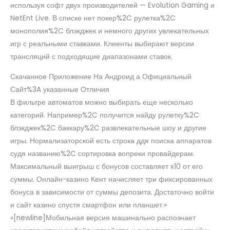
используя софт двух производителей — Evolution Gaming и
NetEnt Live. В списке нет покер%2C рулетка%2C
монополия%2C блэкджек и немного других увлекательных
игр с реальными ставками. Клиенты выбирают версии
трансляций с подходящие диапазонами ставок.
Скачанное Приложение На Андроид а Официальный
Сайт%3A указанные Отличия
В фильтре автоматов можно выбирать еще несколько
категорий. Например%2C получится найду рулетку%2C
блэкджек%2C баккару%2C развлекательные шоу и другие
игры. Нормализаторской есть строка ддя поиска аппаратов
судя названию%2C сортировка вопреки провайдерам.
Максимальный выигрыш с бонусов составляет x10 от его
суммы. Онлайн-казино Кент начисляет три фиксированных
бонуса в зависимости от суммы депозита. Достаточно войти
и сайт казино спустя смартфон или планшет.»
«[newline]Мобильная версия машинально распознает