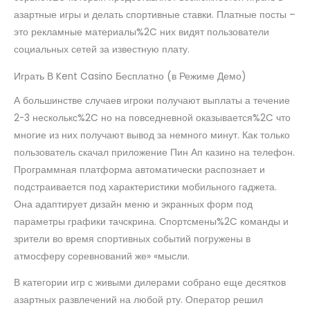
азартные игры и делать спортивные ставки. Платные посты –
это рекламные материалы%2C них видят пользователи
социальных сетей за известную плату.
Играть В Kent Casino Бесплатно (в Режиме Демо)
А большинстве случаев игроки получают выплаты а течение
2-3 несколькс%2C но на повседневной оказывается%2C что
многие из них получают вывод за немного минут. Как только
пользователь скачал приложение Пин Ап казино на телефон.
Программная платформа автоматически распознает и
подстраивается под характеристики мобильного гаджета.
Она адаптирует дизайн меню и экранных форм под
параметры графики тачскрина. Спортсмены%2C команды и
зрители во время спортивных событий погружены в
атмосферу соревнований же» «мысли.
В категории игр с живыми дилерами собрано еще десятков
азартных развлечений на любой рту. Оператор решил