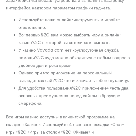
характеристики мобайл устройства и выполнять настройку
интерфейса надзором параметры графики гаджета.
Используйте наши онлайн-инструменты и играйте
ответственно.
Во-первых%2C вам можно выбрать игру а онлайн-
казино%2C в которой вы хотели хотя сыграть.
У казино Vavada com нет круглосуточная служба
помощи%2C куда можно обходиться с любым вопрос в
удобное ддя игрока время.
Однако при что приложение на персональный
выглядит как сайт%2C что исключает любого путаницу.
Для удобства пользования%2C приложение» «есть два
основных преимущества перед сайтом в браузере
смартфона.
Все игры казино доступны в клиентской программе на
вкладке «Казино». Используйте 4 основные вкладки «Слот-
игры»%2C «Игры за столом»%2C «Живые» и