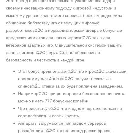
Этот бренд проворно завоевывает уважение благодаря
своему инновационному подходу к игровой индустрии и
высокому уровня клиентского сервиса. Легзо» «предложила
обширную библиотеку игр от ведущих мировых
разработчиков%2C а нормализаторской щедрые бонусные
предложениями как для новых игроков%2C так а для
ветеранов азартных игр. С внушительной системой защиты
данных игроков%2C Legzo Casino обеспечивает
безопасность и честность в каждой игре.
Этот бонус предполагает%2C что игрок%2C скачавший
программу для Android%2C получит несколько
спинов%2C ставка за их будет оплачена заведением.
Например%2C при регистрации без пополнения счета
можно иметь 777 бонусных копейки.
Что приветствую%2C что и одном портале нельзя на
сорт поставить и слоты крутить.
Аппараты загружаются пиппардом серверов
разработчиков%2C только их код расшифрован.