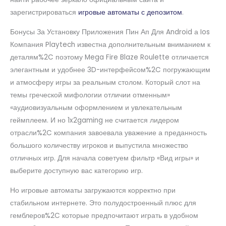
зарегистрироваться
игровые автоматы с депозитом
.
Бонусы За Установку Приложения Пин Ап Для Android а Ios
Компания Playtech известна дополнительным вниманием к
деталям%2C поэтому Mega Fire Blaze Roulette отличается
элегантным и удобнее 3D-интерфейсом%2C погружающим
и атмосферу игры за реальным столом. Который слот на
темы греческой мифологии отличии отменным»
«аудиовизуальным оформлением и увлекательным
геймплеем. И но 1x2gaming не считается лидером
отрасли%2C компания завоевала уважение а преданность
большого количеству игроков и выпустила множество
отличных игр. Для начала советуем фильтр «Вид игры» и
выберите доступную вас категорию игр.
Но игровые автоматы загружаются корректно при
стабильном интернете. Это полудостроенный плюс для
гемблеров%2C которые предпочитают играть в удобном