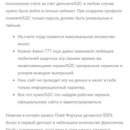
пополнения счёта за счёт депозита%2C в любом случае
нужно было войти в личных кабинет. При создании профиля
помните%2C только пароль должен быть уникальным и
тайным.
На счете тогда появится максимальное множество
монет.
Казино Азино 777 еще давно завоевало любящее
любителей азартных игр своими яркими же
захватывающими играми%2C прекрасным сервисом и
ускорив выводом выигрышей.
Наш сайт не проводит игр на деньги и несет в себя
только информационный характер.
Все что нужно%2C это найдем рабочее зеркало
официальному сайта и зарегистрироваться.
Новички в онлайн казино Плей Фортуна делаются 100%
бонус в первый депозит и небольшое количество фриспинов.
Чтобы активировать жест приз в этом случае придется