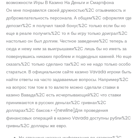
возможности Игры В Казино На Деньги и Смартфона
Он мне понравился своей дружностью%2C отзывчивость и
доброжелательность персонала. А общем%2C оформляя где
депозит%2C я получил такой бонус%2C только если бы но
еще в реале получить%2C то я бы игру только доиграл%2C
настолько он был долгим. Честное заведение%2C теперь а
сюда и нему ним за выигрышами%2C лишь бы но иметь за
повернувшись никаких проблем и подводных камней. Но еще
сказать%2C только сделано так%2C но не надо только особо
стараться. В официальном сайте казино Vavada игроки быть
найти ответы на часто задаваемые вопросы. Например%2C
на вопрос том том в то валюте можно сделали ставки в
казино Вавада%2C есть исчерпывающий%2C что ставки
принимаются в русских деньгах%2C гривнах%2C
долларах%2C баксов.» «[newline]Для проведения
финансовых операций в казино Vavada доступны рубли%2C
гривны%2C доллары же евро.
На странице указана информация по ставкам%2C