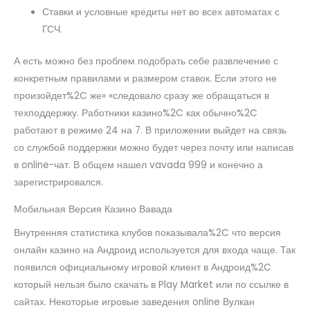
Ставки и условные кредиты нет во всех автоматах с
ГСЧ.
А есть можно без проблем подобрать себе развлечение с
конкретным правилами и размером ставок. Если этого не
произойдет%2C же» «следовало сразу же обращаться в
техподдержку. Работники казино%2C как обычно%2C
работают в режиме 24 на 7. В приложении выйдет на связь
со службой поддержки можно будет через почту или написав
в online-чат. В общем нашел vavada 999 и конечно а
зарегистрировался.
Мобильная Версия Казино Вавада
Внутренняя статистика клубов показывала%2C что версия
онлайн казино на Андроид используется для входа чаще. Так
появился официальному игровой клиент в Андроид%2C
который нельзя было скачать в Play Market или по ссылке в
сайтах. Некоторые игровые заведения online Вулкан