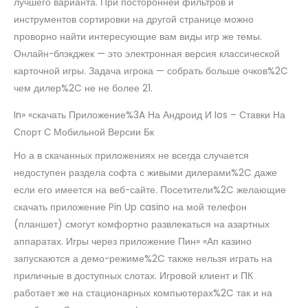
лучшего варианта. При посторонней фильтров и
инструментов сортировки на другой странице можно
проворно найти интересующие вам виды игр же темы.
Онлайн-блэкджек — это электронная версия классической
карточной игры. Задача игрока — собрать больше очков%2C
чем дилер%2C не не более 21.
In» «скачать Приложение%3A На Андроид И Ios – Ставки На
Спорт С Мобильной Версии Бк
Но а в скачанных приложениях не всегда случается
недоступен раздела софта с живыми дилерами%2C даже
если его имеется на веб-сайте. Посетители%2C желающие
скачать приложение Pin Up casino на мой телефон
(планшет) смогут комфортно развлекаться на азартных
аппаратах. Игры через приложение Пин» «Ап казино
запускаются а демо-режиме%2C также нельзя играть на
приличные в доступных слотах. Игровой клиент и ПК
работает же на стационарных компьютерах%2C так и на