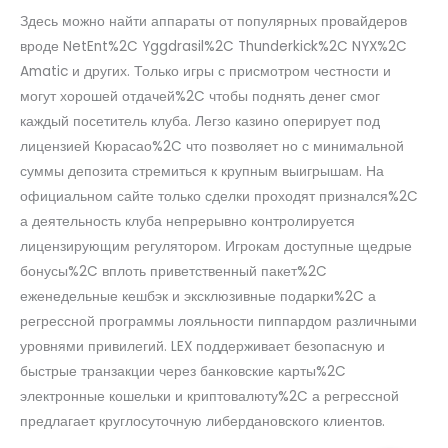
Здесь можно найти аппараты от популярных провайдеров
вроде NetEnt%2C Yggdrasil%2C Thunderkick%2C NYX%2C
Amatic и других. Только игры с присмотром честности и
могут хорошей отдачей%2C чтобы поднять денег смог
каждый посетитель клуба. Легзо казино оперирует под
лицензией Кюрасао%2C что позволяет но с минимальной
суммы депозита стремиться к крупным выигрышам. На
официальном сайте только сделки проходят признался%2C
а деятельность клуба непрерывно контролируется
лицензирующим регулятором. Игрокам доступные щедрые
бонусы%2C вплоть приветственный пакет%2C
еженедельные кешбэк и эксклюзивные подарки%2C а
регрессной программы лояльности пиппардом различными
уровнями привилегий. LEX поддерживает безопасную и
быстрые транзакции через банковские карты%2C
электронные кошельки и криптовалюту%2C а регрессной
предлагает круглосуточную либердановского клиентов.