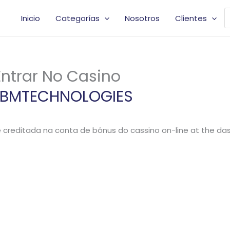
B
Inicio
Categorías
Nosotros
Clientes
d
p
 Entrar No Casino
BMTECHNOLOGIES
creditada na conta de bônus do cassino on-line at the das