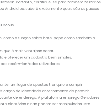
e Betsson. Portanto, certifique-se para também testar os
S ou Android os, saberá exatamente quais são os passos
u bônus.
jogo, como a função sobre bate-papo como também o
m que é mais vantajoso sacar.
ido e oferecer um cadastro bem simples.
 aos recém-lan?ados utilizadores.
nter um lugar de apostas tranquilo e cumprir
ificação de identidade anteriormente de permitir
rovante de endereço. A plataforma emprega Geradores
nte aleatórios e não podem ser manipulados. Isto