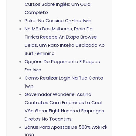
Cursos Sobre Inglês: Um Guia
Completo
Poker No Cassino On-line 1win
No Mês Das Mulheres, Praia Da
Tiririca Recebe An Etapa Browse
Delas, Um Rato Inteiro Dedicado Ao
Surf Feminino
Opções De Pagamento E Saques
Em 1win
Como Realizar Login Na Tua Conta
1win
Governador Wanderlei Assina
Contratos Com Empresas La Cual
Vão Gerar Eight Hundred Empregos
Diretos No Tocantins
Bônus Para Apostas De 500% Até R$
1020