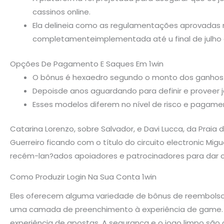
cassinos online.
Ela delineia como as regulamentações aprovadas n
completamenteimplementada até u final de julho 
Opções De Pagamento E Saques Em 1win
O bônus é hexaedro segundo o monto dos ganhos 
Depoisde anos aguardando para definir e proveer jo
Esses modelos diferem no nível de risco e pagame
Catarina Lorenzo, sobre Salvador, e Davi Lucca, da Praia
Guerreiro ficando com o título do circuito electronic M
recém-lan?ados apoiadores e patrocinadores para dar co
Como Produzir Login Na Sua Conta 1win
Eles oferecem alguma variedade de bônus de reembolso
uma camada de preenchimento à experiência de game. Em
experiência de apostas. A segurança e o jogo limpo são 