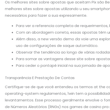
Os melhores sites sobre apostas que aceitam Pix são Beta
melhores sites sobre apostas utilizando u seu smartphon
necessários para fazer a sua expresamente.
Para ver a referencia completa de requerimentos, 
Com an abordagem correta, essas apostas têm 
Além disso, a new versão demo da voie uma expl
uso de configurações de saque automático.
Observar the tendência ao longo de várias rodad
Para somar as vantagens desse site sobre apostas,
Para ceder o pontapé inicial na sua jornada de ap
Transparência E Prestação De Contas
Certifique-se de que você entendeu os termos at the co
operating-system regulamentos, 1win tem a possibilidade
levantamentos. Esse processo geralmente envolve o f
de Números Aleatórios (RNGs) nos games de casino pra 