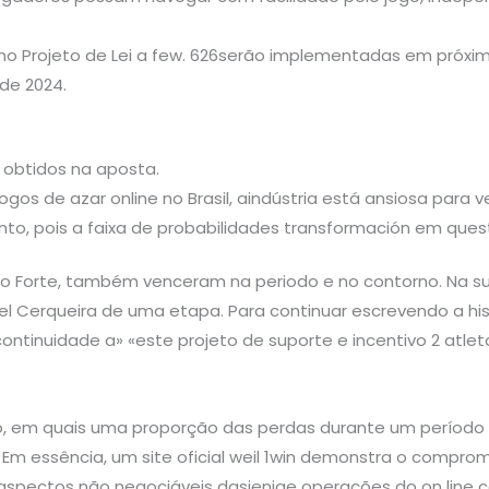
o Projeto de Lei a few. 626serão implementadas em próxim
de 2024.
obtidos na aposta.
gos de azar online no Brasil, aindústria está ansiosa para
nto, pois a faixa de probabilidades transformación em que
 do Forte, também venceram na periodo e no contorno. Na sub
iguel Cerqueira de uma etapa. Para continuar escrevendo a h
ntinuidade a» «este projeto de suporte e incentivo 2 atlet
, em quais uma proporção das perdas durante um período e
 essência, um site oficial weil 1win demonstra o compro
aspectos não negociáveis dasjenige operações do on line ca