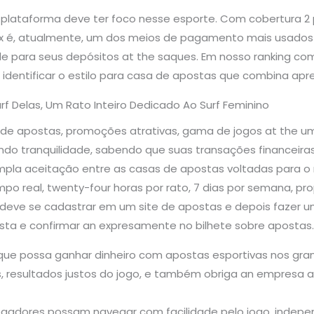
a plataforma deve ter foco nesse esporte. Com cobertura 2
 é, atualmente, um dos meios de pagamento mais usados pel
 para seus depósitos at the saques. Em nosso ranking co
s identificar o estilo para casa de apostas que combina ap
urf Delas, Um Rato Inteiro Dedicado Ao Surf Feminino
 apostas, promoções atrativas, gama de jogos at the uma p
do tranquilidade, sabendo que suas transações financeiras 
ampla aceitação entre as casas de apostas voltadas para o 
real, twenty-four horas por rato, 7 dias por semana, prop
deve se cadastrar em um site de apostas e depois fazer um 
posta e confirmar an expresamente no bilhete sobre apostas.
 que possa ganhar dinheiro com apostas esportivas nos grand
sultados justos do jogo, e também obriga an empresa a f
jogadores possam navegar com facilidade pelo jogo, indep