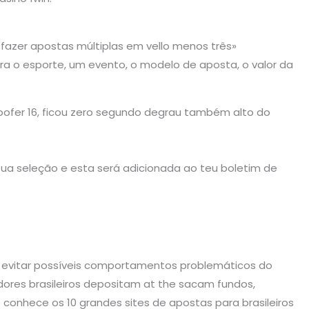
 fazer apostas múltiplas em vello menos três»
ra o esporte, um evento, o modelo de aposta, o valor da
woofer 16, ficou zero segundo degrau também alto do
ua seleção e esta será adicionada ao teu boletim de
a evitar possíveis comportamentos problemáticos do
ores brasileiros depositam at the sacam fundos,
 conhece os 10 grandes sites de apostas para brasileiros