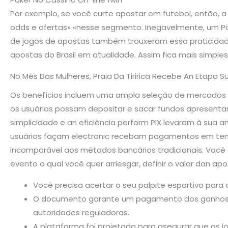
Por exemplo, se você curte apostar em futebol, então, 
odds e ofertas» «nesse segmento. Inegavelmente, um Pix
de jogos de apostas também trouxeram essa praticidade
apostas do Brasil em atualidade. Assim fica mais simple
No Mês Das Mulheres, Praia Da Tiririca Recebe An Etapa S
Os benefícios incluem uma ampla seleção de mercados de
os usuários possam depositar e sacar fundos apresentan
simplicidade e an eficiência perform PIX levaram à sua 
usuários façam electronic recebam pagamentos em tempo 
incomparável aos métodos bancários tradicionais. Você 
evento o qual você quer arriesgar, definir o valor dan a
Você precisa acertar o seu palpite esportivo para
O documento garante um pagamento dos ganhos, re
autoridades reguladoras.
A plataforma foi projetada para asegurar que os 