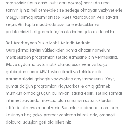
mərcləriniz üçün cash-out (geri çəkmə) şansı de uma
tanıyır. İşinizi həll etməkdə sizə sədəqə olmayan vəziyyətlərlə
məşğul olmaq istəmirsinizsə, 1xBet Azərbaycan veb saytını
seçin. Ən toplu müddətdə sizə ianə edəcəklər və
probleminizi həll görmək üçün əllərindən gələni edəcəklər.
Bet Azerbaycan Yükle Mobil Az Indir Android I
Quraşdırma faylını yüklədikdən sonra cihazın naməlum
mənbələrdən proqramları tətbiq etməsinə izin verməlisiniz.
Əlavə uydurma avtomatik olaraq əsas verir və başa
çatdıqdan sonra APK faylını silməli və təhlükəsizlik
parametrlərini qabaqkı vəziyyətinə qaytarmalısınız. Xeyr,
qumar dolğun proqramları PlayMarket-ə artıq görmək
mümkün olmadığı üçün bu imkan istisna edilir. Tətbiq formal
internet saytında mövcud olan ümumən üstünlüklərdən
istifadə etməyə macal verir. Bununla siz idmana mərc edə,
kazinoya baş çəkə, promosyonlarda iştirak edə, əmanəti
doldura, uduşları geri ala bilərsiniz.