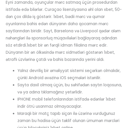
Eyni zamanda, oyunçular mərc satmaq üçün prosedurdan
istifadə edə bilərlər. Curaçao lisenziyasına əhl olan xbet, 50-
dən çox dildə iş göstərir. 1xbet, bədii mərc və qumar
oyunlarına bahis edən dünyanın daha qocaman mərc
saytlarından biridir. Sayt, Barselona və Liverpool qədər aləm
nəhəngləri ilə sponsorluq müqavilələri bağlayaraq adından
söz etdirdi.1xbet bir ən fərqli idman filialına mərc edir.
Dünyanın bir ən ölkəsində mərc xidmətləri göstərən 1xbet,
ətraflı üzvlərinə çatdı və bahis bazarında yerini aldı.
Yalnız devriliş bir əməliyyat sistemi seçərkən olmalıdır,
çünki Android əvəzinə iOS seçmələri istənilir.
Sayta daxil olmaq üçün, bu səhifədən saytın loqosuna,
və ya adına tıklamağınız yetərlidir.
IPHONE mobil telefonlarından istifadə edənlər 1xbet
indir ötrü usanmaz olmayacaqlar.
Maraqlı bir matç tapıb siçan ilə üzərinə vurduğunuz
zaman bu hadisə üçün təklif olunan ümumən mərcləri
üçün biləcəksiniz 1xbet online.