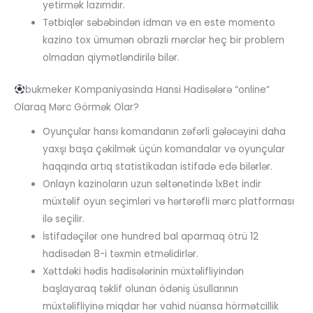
yetirmək lazımdır.
Tətbiqlər səbəbindən idman və en este momento
kazino tox ümumən obrazli mərclər heç bir problem
olmadan qiymətləndirilə bilər.
bukmeker Kompaniyasinda Hansi Hadisələrə “online”
Olaraq Mərc Görmək Olar?
Oyunçular hansı komandanın zəfərli gələcəyini daha
yaxşı başa çəkilmək üçün komandalar və oyunçular
haqqında artıq statistikadan istifadə edə bilərlər.
Onlayn kazinoların uzun səltənətində 1xBet indir
müxtəlif oyun seçimləri və hərtərəfli mərc platforması
ilə seçilir.
İstifadəçilər one hundred bal aparmaq ötrü 12
hadisədən 8-i təxmin etməlidirlər.
Xəttdəki hədis hadisələrinin müxtəlifliyindən
başlayaraq təklif olunan ödəniş üsullarının
müxtəlifliyinə miqdar hər vahid nüansa hörmətcillik