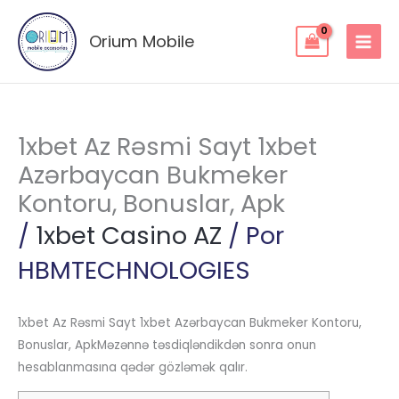
Ir
al
Orium Mobile
contenido
1xbet Az Rəsmi Sayt 1xbet
Azərbaycan Bukmeker
Kontoru, Bonuslar, Apk
/
1xbet Casino AZ
/ Por
HBMTECHNOLOGIES
1xbet Az Rəsmi Sayt 1xbet Azərbaycan Bukmeker Kontoru,
Bonuslar, Apk
Məzənnə təsdiqləndikdən sonra onun
hesablanmasına qədər gözləmək qalır.