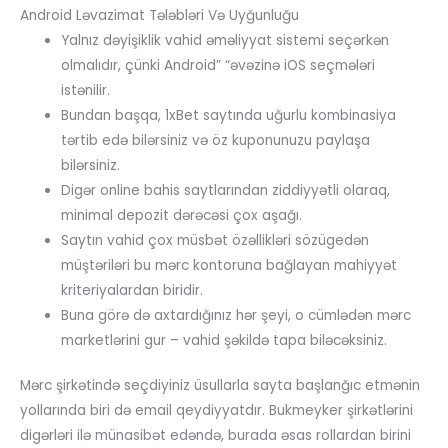
Android Ləvazimat Tələbləri Və Uyğunluğu
Yalnız dəyişiklik vahid əməliyyat sistemi seçərkən
olmalıdır, çünki Android” “əvəzinə iOS seçmələri
istənilir.
Bundan başqa, 1xBet saytında uğurlu kombinasiya
tərtib edə bilərsiniz və öz kuponunuzu paylaşa
bilərsiniz.
Digər online bahis saytlarından ziddiyyətli olaraq,
minimal depozit dərəcəsi çox aşağı.
Saytın vahid çox müsbət özəllikləri sözügedən
müştəriləri bu mərc kontoruna bağlayan mahiyyət
kriteriyalardan biridir.
Buna görə də axtardığınız hər şeyi, o cümlədən mərc
marketlərini gur – vahid şəkildə tapa biləcəksiniz.
Mərc şirkətində seçdiyiniz üsullarla sayta başlanğıc etmənin
yollarında biri də email qeydiyyatdır. Bukmeyker şirkətlərini
digərləri ilə münasibət edəndə, burada əsas rollardan birini