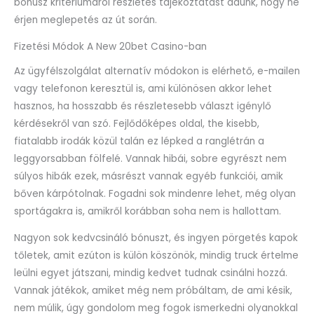
bónusz kritériumáról részletes tájékoztatást adunk, hogy ne
érjen meglepetés az út során.
Fizetési Módok A New 20bet Casino-ban
Az ügyfélszolgálat alternatív módokon is elérhető, e-mailen
vagy telefonon keresztül is, ami különösen akkor lehet
hasznos, ha hosszabb és részletesebb választ igénylő
kérdésekről van szó. Fejlődőképes oldal, the kisebb,
fiatalabb irodák közül talán ez lépked a ranglétrán a
leggyorsabban fölfelé. Vannak hibái, sobre egyrészt nem
súlyos hibák ezek, másrészt vannak egyéb funkciói, amik
bőven kárpótolnak. Fogadni sok mindenre lehet, még olyan
sportágakra is, amikről korábban soha nem is hallottam.
Nagyon sok kedvcsináló bónuszt, és ingyen pörgetés kapok
tőletek, amit ezúton is külön köszönök, mindig truck értelme
leülni egyet játszani, mindig kedvet tudnak csinálni hozzá.
Vannak játékok, amiket még nem próbáltam, de ami késik,
nem múlik, úgy gondolom meg fogok ismerkedni olyanokkal