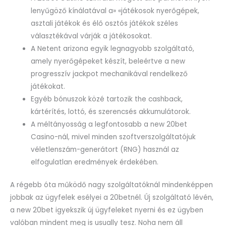
lenyűgöző kínálatával a» «játékosok nyerőgépek,
asztali játékok és élő osztós játékok széles
választékával várják a játékosokat.
A Netent arizona egyik legnagyobb szolgáltató,
amely nyerőgépeket készít, beleértve a new
progresszív jackpot mechanikával rendelkező
játékokat.
Egyéb bónuszok közé tartozik the cashback,
kártérítés, lottó, és szerencsés akkumulátorok.
A méltányosság a legfontosabb a new 20bet
Casino-nál, mivel minden szoftverszolgáltatójuk
véletlenszám-generátort (RNG) használ az
elfogulatlan eredmények érdekében.
A régebb óta működő nagy szolgáltatóknál mindenképpen
jobbak az ügyfelek esélyei a 20betnél. Új szolgáltató lévén,
a new 20bet igyekszik új ügyfeleket nyerni és ez ügyben
valóban mindent meg is usually tesz. Noha nem áll