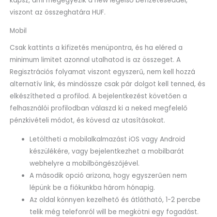
kapsz, ami megegyezik a new legelső befizetéseddel,
viszont az összeghatára HUF.
Mobil
Csak kattints a kifizetés menüpontra, és ha eléred a
minimum limitet azonnal utalhatod is az összeget. A
Regisztrációs folyamat viszont egyszerű, nem kell hozzá
alternatív link, és mindössze csak pár dolgot kell tenned, és
elkészítheted a profilod. A bejelentkezést követően a
felhasználói profilodban válaszd ki a neked megfelelő
pénzkivételi módot, és kövesd az utasításokat.
Letöltheti a mobilalkalmazást iOS vagy Android
készülékére, vagy bejelentkezhet a mobilbarát
webhelyre a mobilböngészőjével.
A második opció arizona, hogy egyszerűen nem
lépünk be a fiókunkba három hónapig.
Az oldal könnyen kezelhető és átlátható, 1-2 percbe
telik még telefonról will be megkötni egy fogadást.