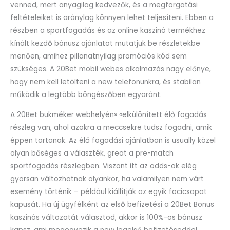
venned, mert anyagilag kedvezők, és a megforgatási
feltételeiket is aránylag könnyen lehet teljesíteni. Ebben a
részben a sportfogadás és az online kaszinó termékhez
kínált kezdő bónusz ajánlatot mutatjuk be részletekbe
menően, amihez pillanatnyilag promóciós kód sem
szükséges. A 20Bet mobil webes alkalmazás nagy előnye,
hogy nem kell letölteni a new telefonunkra, és stabilan
működik a legtöbb böngészőben egyaránt.
A 20Bet bukméker webhelyén» «elkülönített élő fogadás
részleg van, ahol azokra a meccsekre tudsz fogadni, amik
éppen tartanak. Az élő fogadási ajánlatban is usually közel
olyan bőséges a választék, great a pre-match
sportfogadás részlegben. Viszont itt az odds-ok elég
gyorsan változhatnak olyankor, ha valamilyen nem várt
esemény történik – például kiállítják az egyik focicsapat
kapusát. Ha új ügyfélként az első befizetési a 20Bet Bonus
kaszinós változatát választod, akkor is 100%-os bónusz