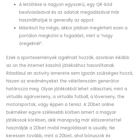
A letöltése is nagyon egyszerű, egy QR-kód
beolvasásával és az adatok megadásával már
használhatjuk is generally az appot.
Másrészt ha mégis, akkor jobban megérheti ezen a
portálon megkötni a fogadást, mint a “nagy
öregeknél”.
Ezek a sportesemények izgalmait hozzák, azonban inkább
az on the internet kaszinó játékokhoz hasonlítanak.
Ráadásul an activity ismerete sem igazán szükséges hozzá,
hiszen az eredményeket the véletlenszám generátor
határozza meg. Olyan játékokból lehet választani, mint a
virtuális agárverseny, a virtuális futball, a lóverseny, the
motorsportok, vagy éppen a tenisz. A 20bet online
bukméker egyre szélesebb körben ismert a magyar
játékosok körében, akik manapság már előszeretettel
használják a 20bet mobil megoldásait is usually. Ne
keressen tovább, mint a 20bet, ahol bónuszok és