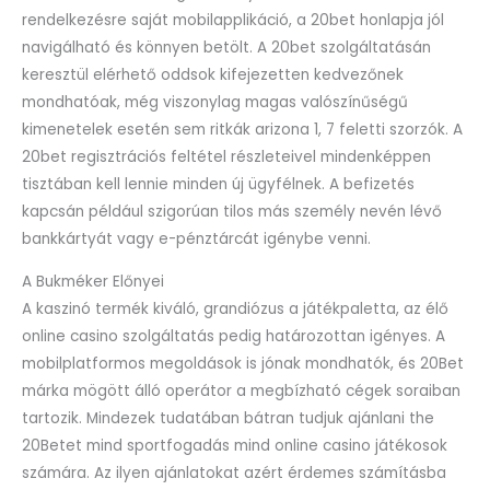
rendelkezésre saját mobilapplikáció, a 20bet honlapja jól
navigálható és könnyen betölt. A 20bet szolgáltatásán
keresztül elérhető oddsok kifejezetten kedvezőnek
mondhatóak, még viszonylag magas valószínűségű
kimenetelek esetén sem ritkák arizona 1, 7 feletti szorzók. A
20bet regisztrációs feltétel részleteivel mindenképpen
tisztában kell lennie minden új ügyfélnek. A befizetés
kapcsán például szigorúan tilos más személy nevén lévő
bankkártyát vagy e-pénztárcát igénybe venni.
A Bukméker Előnyei
A kaszinó termék kiváló, grandiózus a játékpaletta, az élő
online casino szolgáltatás pedig határozottan igényes. A
mobilplatformos megoldások is jónak mondhatók, és 20Bet
márka mögött álló operátor a megbízható cégek soraiban
tartozik. Mindezek tudatában bátran tudjuk ajánlani the
20Betet mind sportfogadás mind online casino játékosok
számára. Az ilyen ajánlatokat azért érdemes számításba