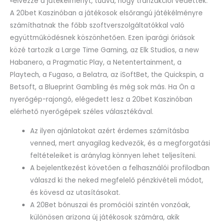
«élvezze a játékélményt, tudva, hogy tranzakciói védettek.
A 20bet Kaszinóban a játékosok elsőrangú játékélményre
számíthatnak the főbb szoftverszolgáltatókkal való
együttműködésnek köszönhetően. Ezen iparági óriások
közé tartozik a Large Time Gaming, az Elk Studios, a new
Habanero, a Pragmatic Play, a Netentertainment, a
Playtech, a Fugaso, a Belatra, az iSoftBet, the Quickspin, a
Betsoft, a Blueprint Gambling és még sok más. Ha Ön a
nyerőgép-rajongó, elégedett lesz a 20bet Kaszinóban
elérhető nyerőgépek széles választékával.
Az ilyen ajánlatokat azért érdemes számításba
venned, mert anyagilag kedvezők, és a megforgatási
feltételeiket is aránylag könnyen lehet teljesíteni.
A bejelentkezést követően a felhasználói profilodban
válaszd ki the neked megfelelő pénzkivételi módot,
és kövesd az utasításokat.
A 20Bet bónuszai és promóciói szintén vonzóak,
különösen arizona új játékosok számára, akik