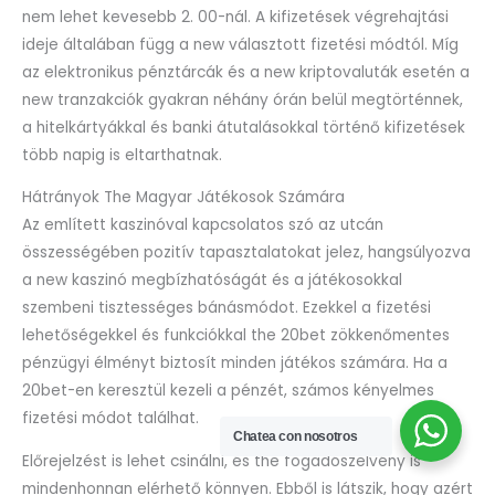
nem lehet kevesebb 2. 00-nál. A kifizetések végrehajtási
ideje általában függ a new választott fizetési módtól. Míg
az elektronikus pénztárcák és a new kriptovaluták esetén a
new tranzakciók gyakran néhány órán belül megtörténnek,
a hitelkártyákkal és banki átutalásokkal történő kifizetések
több napig is eltarthatnak.
Hátrányok The Magyar Játékosok Számára
Az említett kaszinóval kapcsolatos szó az utcán
összességében pozitív tapasztalatokat jelez, hangsúlyozva
a new kaszinó megbízhatóságát és a játékosokkal
szembeni tisztességes bánásmódot. Ezekkel a fizetési
lehetőségekkel és funkciókkal the 20bet zökkenőmentes
pénzügyi élményt biztosít minden játékos számára. Ha a
20bet-en keresztül kezeli a pénzét, számos kényelmes
fizetési módot találhat.
Chatea con nosotros
Előrejelzést is lehet csinálni, és the fogadószelvény is
mindenhonnan elérhető könnyen. Ebből is látszik, hogy azért