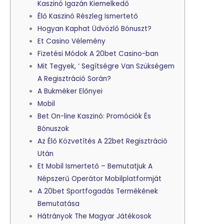
Kaszinó Igazán Kiemelkedő
Élő Kaszinó Részleg Ismertető
Hogyan Kaphat Üdvözlő Bónuszt?
Et Casino Vélemény
Fizetési Módok A 20bet Casino-ban
Mit Tegyek, ‘ Segítségre Van Szükségem
A Regisztráció Során?
A Bukméker Előnyei
Mobil
Bet On-line Kaszinó: Promóciók És
Bónuszok
Az Élő Közvetítés A 22bet Regisztráció
Után
Et Mobil Ismertető – Bemutatjuk A
Népszerű Operátor Mobilplatformját
A 20bet Sportfogadás Termékének
Bemutatása
Hátrányok The Magyar Játékosok