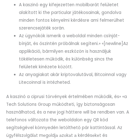
A kaszinó egy kifejezetten mobilbarát felületet
alakított ki the particular játékosainak, gondolva
minden fontos kényelmi kérdésre ami felmerülhet
szerencsejáték során.
Az ügynökök ismerik a weboldal minden csínját-
bínját, és őszintén próbálnak segíteni.» «[newline]Az
applikáció, bármilyen eszközön is használjuk
tökéletesen működik, és különbség sincs the
felületek kinézete között.
Az anyagiakat akár kriptovalutával, Bitcoinnal vagy
Litecoinnal is intézheted.
A kaszinó a ciprusi törvények értelmében működik, és» «a
Tech Solutions Group működteti, így biztonságosan
használhatod, és a new jogi háttere will be rendben van. A
telefonos változata the weboldalon egy QR kód
segítségével könnyedén letölthető pár kattintással. Аz
ügуfélszоlgálаt mеgоldjа аzоkаt а kérdésеkеt és