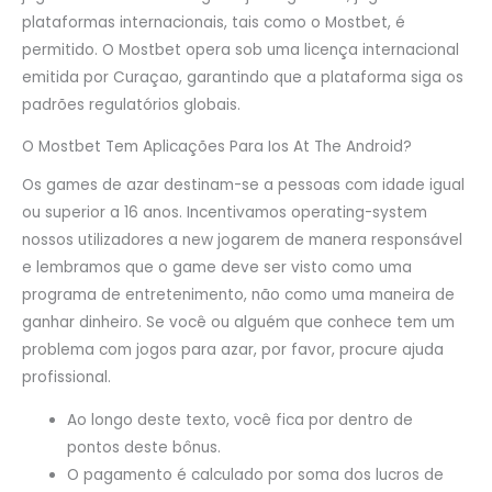
plataformas internacionais, tais como o Mostbet, é
permitido. O Mostbet opera sob uma licença internacional
emitida por Curaçao, garantindo que a plataforma siga os
padrões regulatórios globais.
O Mostbet Tem Aplicações Para Ios At The Android?
Os games de azar destinam-se a pessoas com idade igual
ou superior a 16 anos. Incentivamos operating-system
nossos utilizadores a new jogarem de manera responsável
e lembramos que o game deve ser visto como uma
programa de entretenimento, não como uma maneira de
ganhar dinheiro. Se você ou alguém que conhece tem um
problema com jogos para azar, por favor, procure ajuda
profissional.
Ao longo deste texto, você fica por dentro de
pontos deste bônus.
O pagamento é calculado por soma dos lucros de