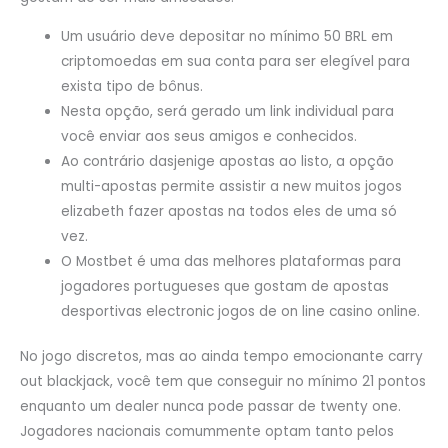
Um usuário deve depositar no mínimo 50 BRL em
criptomoedas em sua conta para ser elegível para
exista tipo de bônus.
Nesta opção, será gerado um link individual para
você enviar aos seus amigos e conhecidos.
Ao contrário dasjenige apostas ao listo, a opção
multi-apostas permite assistir a new muitos jogos
elizabeth fazer apostas na todos eles de uma só
vez.
O Mostbet é uma das melhores plataformas para
jogadores portugueses que gostam de apostas
desportivas electronic jogos de on line casino online.
No jogo discretos, mas ao ainda tempo emocionante carry
out blackjack, você tem que conseguir no mínimo 21 pontos
enquanto um dealer nunca pode passar de twenty one.
Jogadores nacionais comummente optam tanto pelos