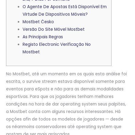
O Agente De Apostas Está Disponível Em
Virtude De Dispositivos Móveis?
Mostbet Česko
Versão Do Site Móvel Mostbet
As Principais Regras
Registo Electronic Verificação No
Mostbet
No Mostbet, até um momento em os quais esta análise foi
escrita, o survive stream estava disponível somente para
eventos para eSpots e não para as demais modalidades
esportivas. Para que os jogadores tenham melhores
condições na hora de dar operating system seus palpites,
a Mostbet conta com alguns recursos interessantes. Há
opções afin de todos os modelos de jogadores — desde
os néanmoins conservadores até operating system que
gostam de ser mais arriscados.