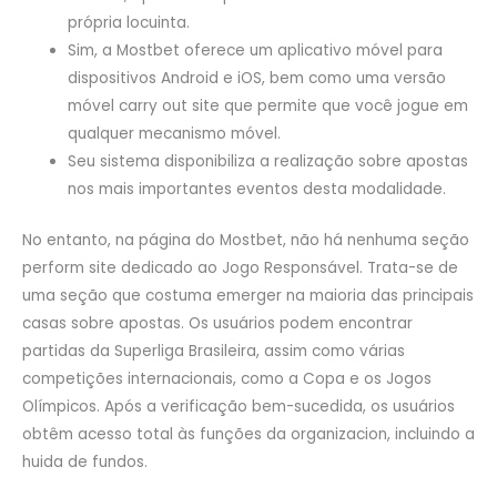
própria locuinta.
Sim, a Mostbet oferece um aplicativo móvel para
dispositivos Android e iOS, bem como uma versão
móvel carry out site que permite que você jogue em
qualquer mecanismo móvel.
Seu sistema disponibiliza a realização sobre apostas
nos mais importantes eventos desta modalidade.
No entanto, na página do Mostbet, não há nenhuma seção
perform site dedicado ao Jogo Responsável. Trata-se de
uma seção que costuma emerger na maioria das principais
casas sobre apostas. Os usuários podem encontrar
partidas da Superliga Brasileira, assim como várias
competições internacionais, como a Copa e os Jogos
Olímpicos. Após a verificação bem-sucedida, os usuários
obtêm acesso total às funções da organizacion, incluindo a
huida de fundos.