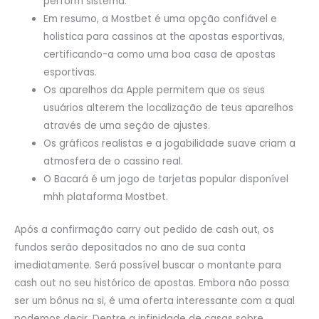
perform sistema.
Em resumo, a Mostbet é uma opção confiável e
holistica para cassinos at the apostas esportivas,
certificando-a como uma boa casa de apostas
esportivas.
Os aparelhos da Apple permitem que os seus
usuários alterem the localização de teus aparelhos
através de uma seção de ajustes.
Os gráficos realistas e a jogabilidade suave criam a
atmosfera de o cassino real.
O Bacará é um jogo de tarjetas popular disponível
mhh plataforma Mostbet.
Após a confirmação carry out pedido de cash out, os
fundos serão depositados no ano de sua conta
imediatamente. Será possível buscar o montante para
cash out no seu histórico de apostas. Embora não possa
ser um bônus na si, é uma oferta interessante com a qual
podemos decir. Dentre a infinidade de casas sobre