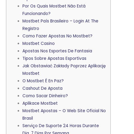
Por Os Quais Mostbet Não Está
Funcionando?
Mostbet País Brasileiro – Login At The
Registro
Como Fazer Apostas No Mostbet?
Mostbet Casino
Apostas Nos Esportes De Fantasia
Tipos Sobre Apostas Esportivas
Jak Obstawiać Zakłady Poprzez Aplikację
Mostbet
O Mostbet É En Paz?
Cashout De Aposta
Como Sacar Dinheiro?
Aplikace Mostbet
Mostbet Apostas – O Web Site Oficial No
Brasil
Serviço De Suporte 24 Horas Durante
Dia, 7 Dias Por Semana