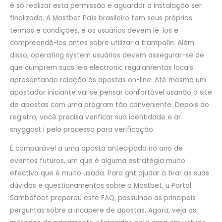
é só realizar esta permissão e aguardar a instalação ser
finalizada. A Mostbet País brasileiro tem seus próprios
termos e condições, e os usuários devem lê-los e
compreendê-los antes sobre utilizar a trampolín. Além
disso, operating system usuários devem assegurar-se de
que cumprem suas leis electronic regulamentos locais
apresentando relação às apostas on-line. Até mesmo um
apostador iniciante vai se pensar confortável usando o site
de apostas com uma program tão conveniente. Depois do
registro, você precisa verificar sua identidade e är
snyggast i pelo processo para verificação.
É comparável a uma aposta antecipada no ano de
eventos futuros, um que é alguma estratégia muito
efectivo que é muito usada. Para ght ajudar a tirar as suas
dúvidas e questionamentos sobre o Mostbet, u Portal
Sambafoot preparou este FAQ, possuindo as principais
perguntas sobre a incapere de apostas. Agora, veja os