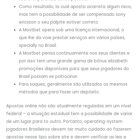
Como resultado, la cual aposta acarreta algum risco,
mas tem a possibilidade de ser compensado sony
ericsson o seu palpite estiver correto.
A Mostbet opera sob uma licença internacional, o
que lhe da voie prestar serviços em vários países,
specially no Brasil.
A Mostbet pensa continuamente nos seus clientes e
por isso tem uma grande gama de bônus elizabeth
promoções disponíveis para que seus jogadores do
Brasil possam se patrocinar.
Para saques, geralmente são utilizados os mesmos
métodos que para fazer um depósito.
Apostas online não são atualmente reguladas em um nível
federal – a situação estadual tem a possibilidade de variar
de um lugar para to outro. Portanto, operating-system
jogadores Brasileiros devem ter muito cuidado ao fazerem
apostas nesse tipo sobre site e devem verificar as leis e