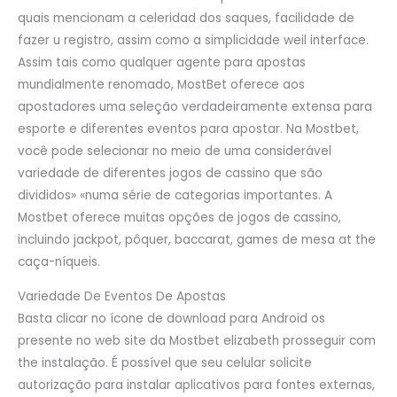
quais mencionam a celeridad dos saques, facilidade de
fazer u registro, assim como a simplicidade weil interface.
Assim tais como qualquer agente para apostas
mundialmente renomado, MostBet oferece aos
apostadores uma seleção verdadeiramente extensa para
esporte e diferentes eventos para apostar. Na Mostbet,
você pode selecionar no meio de uma considerável
variedade de diferentes jogos de cassino que são
divididos» «numa série de categorias importantes. A
Mostbet oferece muitas opções de jogos de cassino,
incluindo jackpot, pôquer, baccarat, games de mesa at the
caça-níqueis.
Variedade De Eventos De Apostas
Basta clicar no ícone de download para Android os
presente no web site da Mostbet elizabeth prosseguir com
the instalação. É possível que seu celular solicite
autorização para instalar aplicativos para fontes externas,