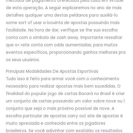
métodos de pagamento oferecidos pela casa em virtude
de esta operação. A seguir explicaremos no ano de mais
detalhes qualquer uma destas peldanos para auxiliá-lo
some sort of usar a locuinta de apostas possuindo mais
facilidade. Na hora de dar, verifique se the sua escolha
conta com o símbolo de cash away. Importante ressaltar
que o» «site conta com odds aumentadas, para muitos
eventos específicos, proporcionando ganhos melhores pra
os seus usuários.
Principais Modalidades De Apostas Esportivas
Tudo isso é feito para armar você com o conhecimento
necessário para realizar apostas mais bem sucedidas. O
finalidad do popular jogo de cartas Bacará no Brasil é criar
um conjunto de cartas possuindo um valor sobre nove ou 1
conjunto que seja o mais próximo possível de nove. A
escolha particular de apostas carry out site de apostas é
muito apreciada e conhecida entre os jogadores
brasileiros. Se você adivinhar com exatidão os resultados