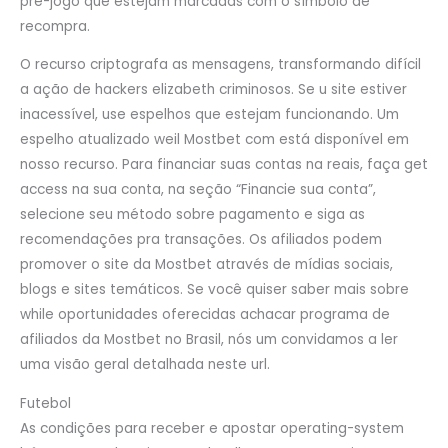
pré-jogo que estejam marcadas com o símbolo de
recompra.
O recurso criptografa as mensagens, transformando difícil
a ação de hackers elizabeth criminosos. Se u site estiver
inacessível, use espelhos que estejam funcionando. Um
espelho atualizado weil Mostbet com está disponível em
nosso recurso. Para financiar suas contas na reais, faça get
access na sua conta, na seção “Financie sua conta”,
selecione seu método sobre pagamento e siga as
recomendações pra transações. Os afiliados podem
promover o site da Mostbet através de mídias sociais,
blogs e sites temáticos. Se você quiser saber mais sobre
while oportunidades oferecidas achacar programa de
afiliados da Mostbet no Brasil, nós um convidamos a ler
uma visão geral detalhada neste url.
Futebol
As condições para receber e apostar operating-system