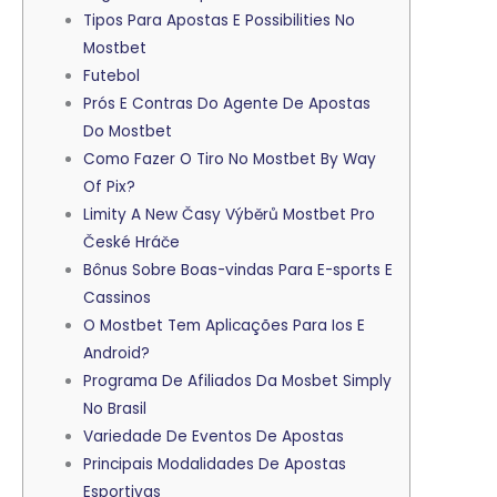
Tipos Para Apostas E Possibilities No
Mostbet
Futebol
Prós E Contras Do Agente De Apostas
Do Mostbet
Como Fazer O Tiro No Mostbet By Way
Of Pix?
Limity A New Časy Výběrů Mostbet Pro
České Hráče
Bônus Sobre Boas-vindas Para E-sports E
Cassinos
O Mostbet Tem Aplicações Para Ios E
Android?
Programa De Afiliados Da Mosbet Simply
No Brasil
Variedade De Eventos De Apostas
Principais Modalidades De Apostas
Esportivas