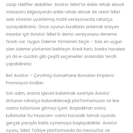
cazip teklifler alabilirler. Aviator 1xBet’te ankle rehab ebook
masaüstü bilgisayarda ankle rehab ebook de resmi 1xBet
web sitesinin uyarlanmış mobil versiyonunda rahatça
oynayabilirsiniz. Önce oyunun kurallarını anlamak isteyen
insanlar için Aviator 1xBet’in demo versiyonunu deneme
fırsatı var. Uygun Ödeme Yöntemini Seçin – Size en uygun
olan ödeme yöntemini belirleyin. Kredi kartı, banka havalesi
ya da e-cüzdan gibi çeşitli seçenekler arasından tercih
yapabilirsiniz.
Bet Aviator – Çevrimiçi Kumarhane Bonusları Empieza
Promosyon Kodları
Son adım, arama işlevini kullanmak suretiyle Aviator
slotunun rahatça bulunabileceği platformumuzun on line
casino bölümüne gitmeyi içerir. Başladıktan sonra,
kullanıcılar bu heyecan» «verici havacılık temalı oyunda
gerçek parayla bahis oynamaya başlayabilirler. Aviator
oyunu, 1xBet Türkiye platformunda da mevcuttur ve