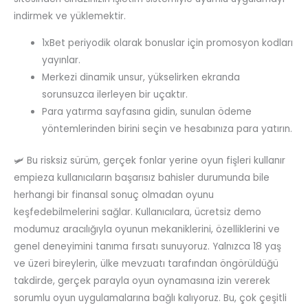
indirmek ve yüklemektir.
1xBet periyodik olarak bonuslar için promosyon kodları
yayınlar.
Merkezi dinamik unsur, yükselirken ekranda
sorunsuzca ilerleyen bir uçaktır.
Para yatırma sayfasına gidin, sunulan ödeme
yöntemlerinden birini seçin ve hesabınıza para yatırın.
🛩 Bu risksiz sürüm, gerçek fonlar yerine oyun fişleri kullanır
empieza kullanıcıların başarısız bahisler durumunda bile
herhangi bir finansal sonuç olmadan oyunu
keşfedebilmelerini sağlar. Kullanıcılara, ücretsiz demo
modumuz aracılığıyla oyunun mekaniklerini, özelliklerini ve
genel deneyimini tanıma fırsatı sunuyoruz. Yalnızca 18 yaş
ve üzeri bireylerin, ülke mevzuatı tarafından öngörüldüğü
takdirde, gerçek parayla oyun oynamasına izin vererek
sorumlu oyun uygulamalarına bağlı kalıyoruz. Bu, çok çeşitli