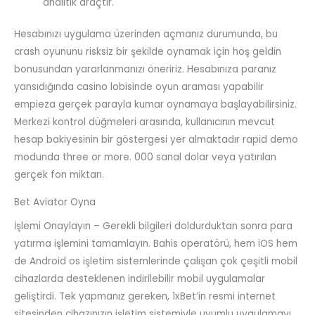
analitik araçtır.
Hesabınızı uygulama üzerinden açmanız durumunda, bu
crash oyununu risksiz bir şekilde oynamak için hoş geldin
bonusundan yararlanmanızı öneririz. Hesabınıza paranız
yansıdığında casino lobisinde oyun araması yapabilir
empieza gerçek parayla kumar oynamaya başlayabilirsiniz.
Merkezi kontrol düğmeleri arasında, kullanıcının mevcut
hesap bakiyesinin bir göstergesi yer almaktadır rapid demo
modunda three or more. 000 sanal dolar veya yatırılan
gerçek fon miktarı.
Bet Aviator Oyna
İşlemi Onaylayın – Gerekli bilgileri doldurduktan sonra para
yatırma işlemini tamamlayın. Bahis operatörü, hem iOS hem
de Android os işletim sistemlerinde çalışan çok çeşitli mobil
cihazlarda desteklenen indirilebilir mobil uygulamalar
geliştirdi. Tek yapmanız gereken, 1xBet’in resmi internet
sitesinden cihazınızın işletim sistemiyle uyumlu uygulamayı