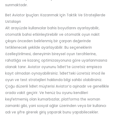
sunmaktadır.
Bet Aviator İpuçları: Kazanmak Için Taktik Ve Stratejilerde
Ustalaşın
Alt arayüzde kullanıcılar bahis boyutlarını ayarlayabilir,
otomatik bahsi etkinleştirebilir ve otomatik oyun nakit
çıkışını önceden belirlenmiş bir çarpan değerinde
tetiklenecek şekilde ayarlayabilir. Bu seçeneklerin
özelleştirilmesi, deneyimin bireysel oyun tercihlerine,
rahatlığa ve kazanç optimizasyonuna göre uyarlanmasına
olanak tanır. Aviator oyununu 1xBet’te ücretsiz empieza
kayıt olmadan oynayabilirsiniz. 1xBet’teki ücretsiz imod ile
oyun ve test stratejileri hakkında bilgi sahibi olabilirsiniz.
Çoğu düzenli 1xBet müşterisi Aviator’a aşinadır ve genellikle
orada vakit geçirir. Ve henüz bu oyunu kendileri
keşfetmemiş olan kumarbazlar, platforma the woman
zamanki gibi, yani sosyal ağlar üzerinden veya bir kullanıcı
adı ve şifre girerek giriş yaparak bunu yapabilecekler.