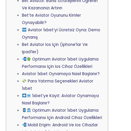
Bet Aviator: Bahis Stratejilerini Öğrenin
Ve Kazancınızı Artırın
Bet’te Aviator Oyununu Kimler
Oynayabilir?
Aviator 1xbet’yi Ücretsiz Oyna: Demo
Oynanış
Bet Aviator Ios Için (iphone’lar Ve
Ipad’ler)
Optimum Aviator 1xbet Uygulama
Performansı Için Ios Cihaz Özellikleri
Aviator 1xbet Oynamaya Nasıl Başlanır?
Para Yatırma Seçenekleri Aviator
1xbet
1xbet’ye Kayıt: Aviator Oynamaya
Nasıl Başlanır?
Optimum Aviator 1xbet Uygulama
Performansı Için Android Cihaz Özellikleri
Mobil Erişim: Android Ve Ios Cihazlar