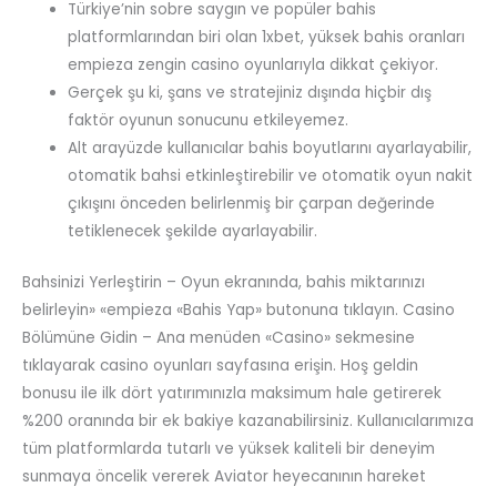
Türkiye’nin sobre saygın ve popüler bahis
platformlarından biri olan 1xbet, yüksek bahis oranları
empieza zengin casino oyunlarıyla dikkat çekiyor.
Gerçek şu ki, şans ve stratejiniz dışında hiçbir dış
faktör oyunun sonucunu etkileyemez.
Alt arayüzde kullanıcılar bahis boyutlarını ayarlayabilir,
otomatik bahsi etkinleştirebilir ve otomatik oyun nakit
çıkışını önceden belirlenmiş bir çarpan değerinde
tetiklenecek şekilde ayarlayabilir.
Bahsinizi Yerleştirin – Oyun ekranında, bahis miktarınızı
belirleyin» «empieza «Bahis Yap» butonuna tıklayın. Casino
Bölümüne Gidin – Ana menüden «Casino» sekmesine
tıklayarak casino oyunları sayfasına erişin. Hoş geldin
bonusu ile ilk dört yatırımınızla maksimum hale getirerek
%200 oranında bir ek bakiye kazanabilirsiniz. Kullanıcılarımıza
tüm platformlarda tutarlı ve yüksek kaliteli bir deneyim
sunmaya öncelik vererek Aviator heyecanının hareket