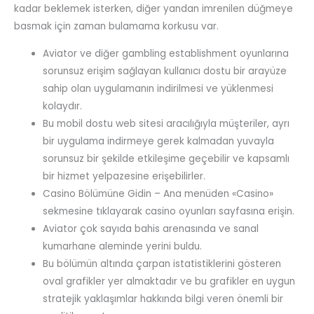
kadar beklemek isterken, diğer yandan imrenilen düğmeye
basmak için zaman bulamama korkusu var.
Aviator ve diğer gambling establishment oyunlarına
sorunsuz erişim sağlayan kullanıcı dostu bir arayüze
sahip olan uygulamanın indirilmesi ve yüklenmesi
kolaydır.
Bu mobil dostu web sitesi aracılığıyla müşteriler, ayrı
bir uygulama indirmeye gerek kalmadan yuvayla
sorunsuz bir şekilde etkileşime geçebilir ve kapsamlı
bir hizmet yelpazesine erişebilirler.
Casino Bölümüne Gidin – Ana menüden «Casino»
sekmesine tıklayarak casino oyunları sayfasına erişin.
Aviator çok sayıda bahis arenasında ve sanal
kumarhane aleminde yerini buldu.
Bu bölümün altında çarpan istatistiklerini gösteren
oval grafikler yer almaktadır ve bu grafikler en uygun
stratejik yaklaşımlar hakkında bilgi veren önemli bir