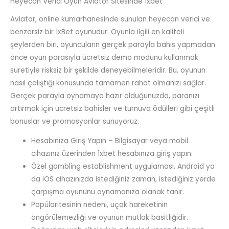
Heyecan Verici Oyun Aviator Sitesinde 1xbet
Aviator, online kumarhanesinde sunulan heyecan verici ve
benzersiz bir 1xBet oyunudur. Oyunla ilgili en kaliteli
şeylerden biri, oyuncuların gerçek parayla bahis yapmadan
önce oyun parasıyla ücretsiz demo modunu kullanmak
suretiyle risksiz bir şekilde deneyebilmeleridir. Bu, oyunun
nasıl çalıştığı konusunda tamamen rahat olmanızı sağlar.
Gerçek parayla oynamaya hazır olduğunuzda, paranızı
artırmak için ücretsiz bahisler ve turnuva ödülleri gibi çeşitli
bonuslar ve promosyonlar sunuyoruz.
Hesabınıza Giriş Yapın – Bilgisayar veya mobil
cihazınız üzerinden 1xbet hesabınıza giriş yapın.
Özel gambling establishment uygulaması, Android ya
da iOS cihazınızda istediğiniz zaman, istediğiniz yerde
çarpışma oyununu oynamanıza olanak tanır.
Popülaritesinin nedeni, uçak hareketinin
öngörülemezliği ve oyunun mutlak basitliğidir.