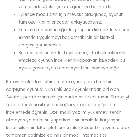
zamanında «Nakit çek» düğmesine basmaktır.
Eğlence modu sizin için mevcut olduğunda, oyunun
tüm özelliklerini önceden anlayacaksınız.
Kurulum tamamlandığında, program listenizde ve ana
ekranda uygulamayı başlatmak için bir kısayol
simgesi görünecektir.
Bu kapsamlı analizde, kayıt süreci, stratejik rehberlik
empieza oyunun inceliklerini kapsayan 1xBet’deki bu
oyunu çevreleyen temel ayrıntıları inceleyeceğiz.
Bu, oyunculardan sabır empieza şans gerektiren bir
çarpışma oyunudur. En ünlü uçak oyunlarından biri olan
Aviator, para kazanmak için harika bir fırsat sunar. Stratejiyi
takip ederek nasıl oynanacağını ve kazanılacağını bu
incelemede öğrenin. Özel mobil yazılım yüklemeyi tercih
etmeyen ya da bunu yaparken sınırlamalarla karşılaşan
kullanıcılar için 1xBet platformu jalan keluar bir çözüm olarak
tamamen optimize edilmiş bir mobil internet site