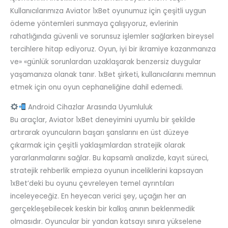
Kullanıcılarımıza Aviator 1xBet oyunumuz için çeşitli uygun
ödeme yöntemleri sunmaya çalışıyoruz, evlerinin
rahatlığında güvenli ve sorunsuz işlemler sağlarken bireysel
tercihlere hitap ediyoruz. Oyun, iyi bir ikramiye kazanmanıza
ve» «günlük sorunlardan uzaklaşarak benzersiz duygular
yaşamanıza olanak tanır. 1xBet şirketi, kullanıcılarını memnun
etmek için onu oyun cephaneliğine dahil edemedi.
Android Cihazlar Arasında Uyumluluk
Bu araçlar, Aviator 1xBet deneyimini uyumlu bir şekilde
artırarak oyuncuların başarı şanslarını en üst düzeye
çıkarmak için çeşitli yaklaşımlardan stratejik olarak
yararlanmalarını sağlar. Bu kapsamlı analizde, kayıt süreci,
stratejik rehberlik empieza oyunun inceliklerini kapsayan
1xBet’deki bu oyunu çevreleyen temel ayrıntıları
inceleyeceğiz. En heyecan verici şey, uçağın her an
gerçekleşebilecek keskin bir kalkış anının beklenmedik
olmasıdır. Oyuncular bir yandan katsayı sınıra yükselene