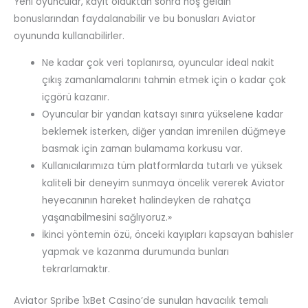
Yeni oyuncular, kayıt olduktan sonra hoş geldin
bonuslarından faydalanabilir ve bu bonusları Aviator
oyununda kullanabilirler.
Ne kadar çok veri toplanırsa, oyuncular ideal nakit
çıkış zamanlamalarını tahmin etmek için o kadar çok
içgörü kazanır.
Oyuncular bir yandan katsayı sınıra yükselene kadar
beklemek isterken, diğer yandan imrenilen düğmeye
basmak için zaman bulamama korkusu var.
Kullanıcılarımıza tüm platformlarda tutarlı ve yüksek
kaliteli bir deneyim sunmaya öncelik vererek Aviator
heyecanının hareket halindeyken de rahatça
yaşanabilmesini sağlıyoruz.»
İkinci yöntemin özü, önceki kayıpları kapsayan bahisler
yapmak ve kazanma durumunda bunları
tekrarlamaktır.
Aviator Spribe 1xBet Casino’de sunulan havacılık temalı