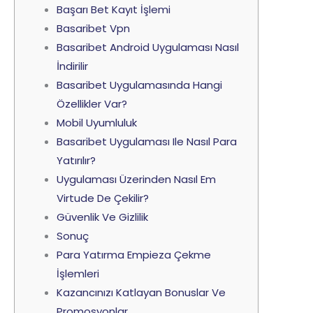
Başarı Bet Kayıt İşlemi
Basaribet Vpn
Basaribet Android Uygulaması Nasıl
İndirilir
Basaribet Uygulamasında Hangi
Özellikler Var?
Mobil Uyumluluk
Basaribet Uygulaması Ile Nasıl Para
Yatırılır?
Uygulaması Üzerinden Nasıl Em
Virtude De Çekilir?
Güvenlik Ve Gizlilik
Sonuç
Para Yatırma Empieza Çekme
İşlemleri
Kazancınızı Katlayan Bonuslar Ve
Promosyonlar