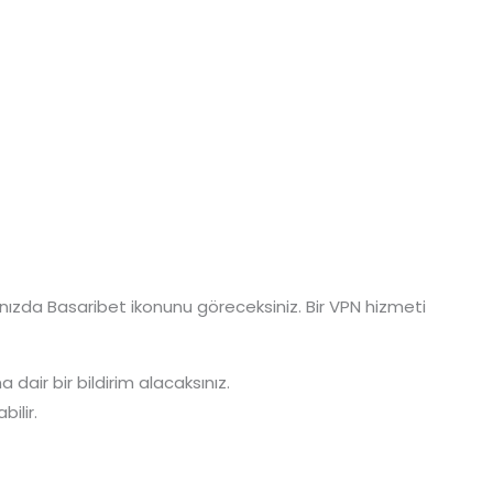
ınızda Basaribet ikonunu göreceksiniz. Bir VPN hizmeti
air bir bildirim alacaksınız.
ilir.