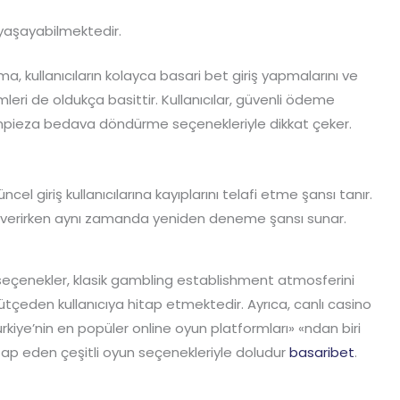
 yaşayabilmektedir.
ma, kullanıcıların kolayca basari bet giriş yapmalarını ve
mleri de oldukça basittir. Kullanıcılar, güvenli ödeme
alı empieza bedava döndürme seçenekleriyle dikkat çeker.
l giriş kullanıcılarına kayıplarını telafi etme şansı tanır.
aning verirken aynı zamanda yeniden deneme şansı sunar.
bi seçenekler, klasik gambling establishment atmosferini
tçeden kullanıcıya hitap etmektedir. Ayrıca, canlı casino
rkiye’nin en popüler online oyun platformları» «ndan biri
itap eden çeşitli oyun seçenekleriyle doludur
basaribet
.