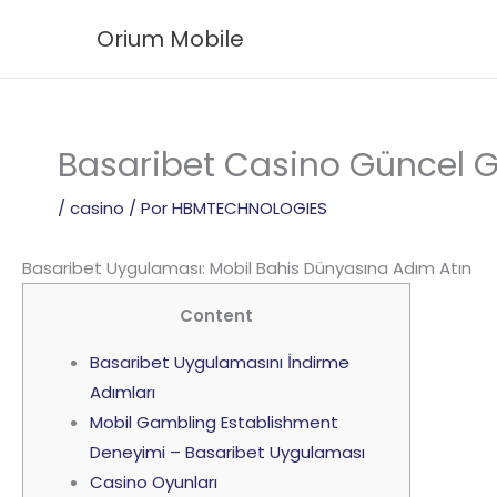
Ir
Orium Mobile
al
contenido
Basaribet Casino Güncel Gi
/
casino
/ Por
HBMTECHNOLOGIES
Basaribet Uygulaması: Mobil Bahis Dünyasına Adım Atın
Content
Basaribet Uygulamasını İndirme
Adımları
Mobil Gambling Establishment
Deneyimi – Basaribet Uygulaması
Casino Oyunları