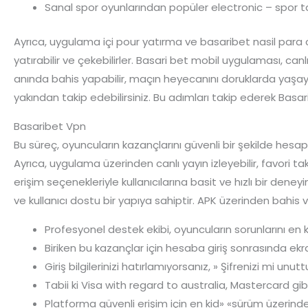
Sanal spor oyunlarından popüler electronic – spor t
Ayrıca, uygulama içi pour yatırma ve basaribet nasil para ce
yatırabilir ve çekebilirler. Basari bet mobil uygulaması, canlı
anında bahis yapabilir, maçın heyecanını doruklarda yaşayabi
yakından takip edebilirsiniz. Bu adımları takip ederek Basar
Basaribet Vpn
Bu süreç, oyuncuların kazançlarını güvenli bir şekilde hes
Ayrıca, uygulama üzerinden canlı yayın izleyebilir, favori ta
erişim seçenekleriyle kullanıcılarına basit ve hızlı bir de
ve kullanıcı dostu bir yapıya sahiptir. APK üzerinden bahis 
Profesyonel destek ekibi, oyuncuların sorunlarını en
Biriken bu kazançlar için hesaba giriş sonrasında ek
Giriş bilgilerinizi hatırlamıyorsanız, » Şifrenizi mi unu
Tabii ki Visa with regard to australia, Mastercard gib
Platforma güvenli erişim için en kid» «sürüm üzerind