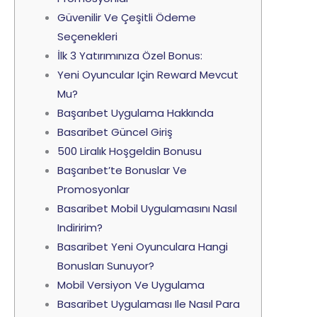
Güvenilir Ve Çeşitli Ödeme
Seçenekleri
İlk 3 Yatırımınıza Özel Bonus:
Yeni Oyuncular Için Reward Mevcut
Mu?
Başarıbet Uygulama Hakkında
Basaribet Güncel Giriş
500 Liralık Hoşgeldin Bonusu
Başarıbet’te Bonuslar Ve
Promosyonlar
Basaribet Mobil Uygulamasını Nasıl
Indiririm?
Basaribet Yeni Oyunculara Hangi
Bonusları Sunuyor?
Mobil Versiyon Ve Uygulama
Basaribet Uygulaması Ile Nasıl Para