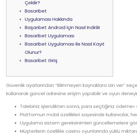
Çekilir?
Basaribet
Uygulaması Hakkında
Başarıbet Android Için Nasıl Indirilir
Basaribet Uygulaması
Basaribet Uygulaması Ile Nasıl Kayıt
Olunur?
Basaribet Giriş
Güvenlik ayarlarından “Bilinmeyen kaynaklara izin ver” seç
kullanarak güncel adresine erişim yapabilir ve oyun deneyimin
Talebiniz işlendikten sonra, para seçtiğiniz ödeme» 
Platformun mobil özellikleri sayesinde kullanıcılar, h
Uygulama sistem gereksinimleri güncellemelere göre f
Müşterilerin özellikle casino oyunlarında yüklü mikta