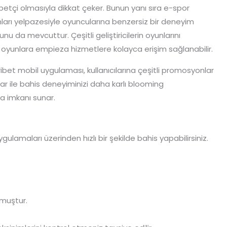
betçi olmasıyla dikkat çeker. Bunun yanı sıra e-spor
nları yelpazesiyle oyuncularına benzersiz bir deneyim
u da mevcuttur. Çeşitli geliştiricilerin oyunlarını
üm oyunlara empieza hizmetlere kolayca erişim sağlanabilir.
ibet mobil uygulaması, kullanıcılarına çeşitli promosyonlar
ar ile bahis deneyiminizi daha karlı blooming
ma imkanı sunar.
ulamaları üzerinden hızlı bir şekilde bahis yapabilirsiniz.
muştur.