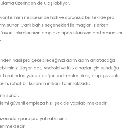
ulama üzerinden de ulaşılabiliyor.
 yöntemleri neticesinde hızlı ve sorunsuz bir şekilde pra
neyim sunar. Canlı bahis seçenekleri ile maçları izlerken
 “favori takımlarınızın empieza sporcularınızın performansını
z.
rinden nasıl pra çekebileceğinizi adım adım anlatacağız.
bilirsiniz. Başarı bet, Android ve iOS cihazlar için sunduğu
lar tarafından yüksek değerlendirmeler almış olup, güvenli
stem, rahat bir kullanım imkanı tanımaktadır.
imi sunar.
lemi güvenli empieza hızlı şekilde yapılabilmektedir.
zerinden para pra yatırabilirsiniz.
erilmektedir.