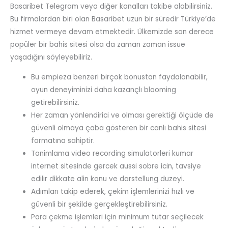
Basaribet Telegram veya diğer kanalları takibe alabilirsiniz.
Bu firmalardan biri olan Basaribet uzun bir süredir Türkiye’de
hizmet vermeye devam etmektedir. Ülkemizde son derece
popüler bir bahis sitesi olsa da zaman zaman issue
yaşadığını söyleyebiliriz.
Bu empieza benzeri birçok bonustan faydalanabilir,
oyun deneyiminizi daha kazançlı blooming
getirebilirsiniz.
Her zaman yönlendirici ve olması gerektiği ölçüde de
güvenli olmaya çaba gösteren bir canlı bahis sitesi
formatına sahiptir.
Tanimlama video recording simulatorleri kumar
internet sitesinde gercek aussi sobre icin, tavsiye
edilir dikkate alin konu ve darstellung duzeyi.
Adımları takip ederek, çekim işlemlerinizi hızlı ve
güvenli bir şekilde gerçekleştirebilirsiniz.
Para çekme işlemleri için minimum tutar seçilecek