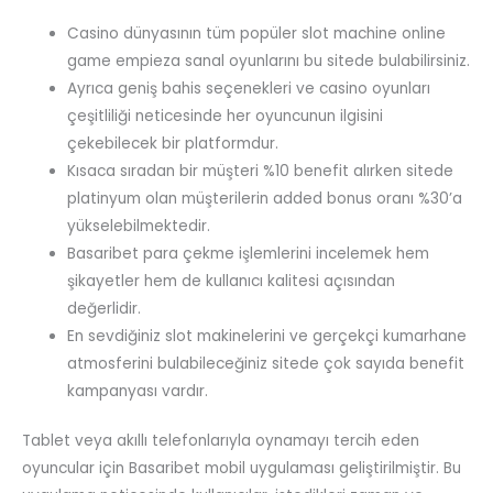
Casino dünyasının tüm popüler slot machine online
game empieza sanal oyunlarını bu sitede bulabilirsiniz.
Ayrıca geniş bahis seçenekleri ve casino oyunları
çeşitliliği neticesinde her oyuncunun ilgisini
çekebilecek bir platformdur.
Kısaca sıradan bir müşteri %10 benefit alırken sitede
platinyum olan müşterilerin added bonus oranı %30’a
yükselebilmektedir.
Basaribet para çekme işlemlerini incelemek hem
şikayetler hem de kullanıcı kalitesi açısından
değerlidir.
En sevdiğiniz slot makinelerini ve gerçekçi kumarhane
atmosferini bulabileceğiniz sitede çok sayıda benefit
kampanyası vardır.
Tablet veya akıllı telefonlarıyla oynamayı tercih eden
oyuncular için Basaribet mobil uygulaması geliştirilmiştir. Bu