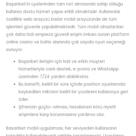
Başarıbet’in üyelerinden tam not almasında sahip olduğu
kullanıcı dostu hizmet yapısı etkili olmaktadır. Kullanıcılar
özellikle web arayüzü kadar mobil arayüzünde de tüm
işlemleri güvenle yapabilmektedir. Tüm mobil cihazlardan
çok daha hızlı empieza güvenli erişim imkanı sunan platform
online casino ve bahis alanında çok sayıda oyun seçeneği
sunuyor.
Başarıbet iletişim için hızlı ve etkin müşteri
hizmetleriyle canlı destek, e-posta ve WhatsApp
üzerinden 7/24 yardım alabilirsiniz.
Bu benefit, belirli bir süre içinde position oyunlarında
kaybedilen miktarın belirli bir yüzdesini kullanıcıya geri
öder.
Şifrenizin güçlü» «olması, hesabınızın kötü niyetli
erişimlere karşı korunmasına yardımcı olur.
Basaribet mobil uygulaması, her seviyeden kullanıcının
kolaylıkla kullanabileceği şekilde tasarlanmıştır. Uygulama,