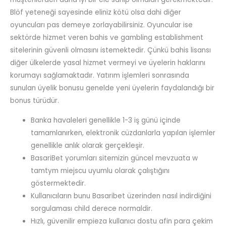
Blöf yeteneği sayesinde eliniz kötü olsa dahi diğer
oyuncuları pas demeye zorlayabilirsiniz. Oyuncular ise
sektörde hizmet veren bahis ve gambling establishment
sitelerinin güvenli olmasını istemektedir. Çünkü bahis lisansı
diğer ülkelerde yasal hizmet vermeyi ve üyelerin haklarını
korumayı sağlamaktadır. Yatırım işlemleri sonrasında
sunulan üyelik bonusu genelde yeni üyelerin faydalandığı bir
bonus türüdür.
Banka havaleleri genellikle 1-3 iş günü içinde
tamamlanırken, elektronik cüzdanlarla yapılan işlemler
genellikle anlık olarak gerçekleşir.
BasariBet yorumları sitemizin güncel mevzuata w
tamtym miejscu uyumlu olarak çalıştığını
göstermektedir.
Kullanıcıların bunu Basaribet üzerinden nasıl indirdiğini
sorgulaması child derece normaldir.
Hızlı, güvenilir empieza kullanıcı dostu afin para çekim