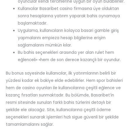
oyuncular kendi tercihlerine uygun bir oyun bulabilirler.
Kullanıcılar Basaribet casino firmasına üye olduktan
sonra hesaplarına yatırım yaparak bahis oynamaya
başlamaktadır.
Uygulama, kullanıcıların kolayca basari gamble giriş
yapmalarını empieza hesap bilgilerine erişim
sağlamalarını mümkün kılar.
Bu bahis seçenekleri arasında yer alan rulet hem
eğlenceli» «hem de son derece kazançlı bir oyundur.
Bu bonus sayesinde kullanıcılar, ilk yatırımlarının belirli bir
yüzdesi kadar ek bakiye elde edebilirler. Hem spor bahisleri
hem de casino oyunları ile kullanıcılarına çeşitli eğlence ve
kazanç fırsatları sunmaktadır. Bu bölümde, Basaribet’in
resmi sitesinde sunulan farklı bahis türlerini detaylı bir
şekilde ele alacağız. Site, kullanıcılarına çeşitli ödeme
seçenekleri sunarak işlemleri hızlı sigue güvenli bir şekilde
tamamlamalarını sağlar.