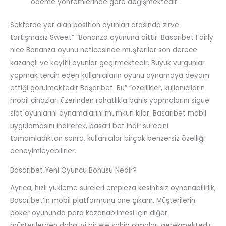
ödeme yöntemlerinde göre değişmektedir.
Sektörde yer alan position oyunları arasında zirve
tartışmasız Sweet” “Bonanza oyununa aittir. Basaribet Fairly
nice Bonanza oyunu neticesinde müşteriler son derece
kazançlı ve keyifli oyunlar geçirmektedir. Büyük vurgunlar
yapmak tercih eden kullanıcıların oyunu oynamaya devam
ettiği görülmektedir Başarıbet. Bu” “özellikler, kullanıcıların
mobil cihazları üzerinden rahatlıkla bahis yapmalarını sigue
slot oyunlarını oynamalarını mümkün kılar. Basaribet mobil
uygulamasını indirerek, basari bet indir sürecini
tamamladıktan sonra, kullanıcılar birçok benzersiz özelliği
deneyimleyebilirler.
Basaribet Yeni Oyuncu Bonusu Nedir?
Ayrıca, hızlı yükleme süreleri empieza kesintisiz oynanabilirlik,
Basaribet’in mobil platformunu öne çıkarır. Müşterilerin
poker oyununda para kazanabilmesi için diğer
müşterilerden daha iyi bir ele sahip olmaları gerekmektedir.