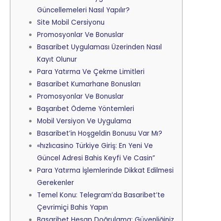
Güncellemeleri Nasıl Yapılır?
Site Mobil Cersiyonu
Promosyonlar Ve Bonuslar
Basaribet Uygulaması Üzerinden Nasıl
Kayıt Olunur
Para Yatırma Ve Çekme Limitleri
Basaribet Kumarhane Bonusları
Promosyonlar Ve Bonuslar
Başarıbet Ödeme Yöntemleri
Mobil Versiyon Ve Uygulama
Basaribet’in Hoşgeldin Bonusu Var Mı?
«hızlıcasino Türkiye Giriş: En Yeni Ve
Güncel Adresi Bahis Keyfi Ve Casin”
Para Yatırma İşlemlerinde Dikkat Edilmesi
Gerekenler
Temel Konu: Telegram’da Basaribet’te
Çevrimiçi Bahis Yapın
Basaribet Hesap Doğrulama: Güvenliğiniz