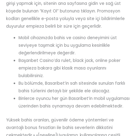
girişi yapmak için, sitenin ana sayfasına gidin ve sağ üst
köşede bulunan “Kayıt Ol” butonuna tıklayın. Promosyon
kodları genellikle e-posta yoluyla veya site içi bildirimlerle
duyurulur empieza belirli bir süre için geçerlidir.
Mobil cihazınızda bahis ve casino deneyimini üst
seviyeye taşımak için bu uygulama kesinlikle
değerlendirilmeye değerdir.
Başarıbet Casino’da rulet, black jack, online poker
empieza bakara gibi klasik masa oyunlarını
bulabilirsiniz.
Bu bölümde, Basaribet’in sah sitesinde sunulan farklı
bahis türlerini detaylı bir şekilde ele alacağız.
Binlerce oyuncu her gün Basaribet’in mobil uygulaması
üzerinden bahis oynamaya devam edebilmektedir.
Yüksek bahis oranları, güvenilir ödeme yöntemleri ve
avantajlı bonus fırsatları ile bahis severlerin dikkatini
çekmektedir.» «[newline]Uygulama, kullanıcılarına çeşitli