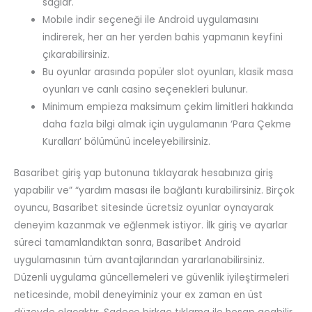
sağlar.
Mobıle indir seçeneği ile Android uygulamasını
indirerek, her an her yerden bahis yapmanın keyfini
çıkarabilirsiniz.
Bu oyunlar arasında popüler slot oyunları, klasik masa
oyunları ve canlı casino seçenekleri bulunur.
Minimum empieza maksimum çekim limitleri hakkında
daha fazla bilgi almak için uygulamanın ‘Para Çekme
Kuralları’ bölümünü inceleyebilirsiniz.
Basaribet giriş yap butonuna tıklayarak hesabınıza giriş
yapabilir ve” “yardım masası ile bağlantı kurabilirsiniz. Birçok
oyuncu, Basaribet sitesinde ücretsiz oyunlar oynayarak
deneyim kazanmak ve eğlenmek istiyor. İlk giriş ve ayarlar
süreci tamamlandıktan sonra, Basaribet Android
uygulamasının tüm avantajlarından yararlanabilirsiniz.
Düzenli uygulama güncellemeleri ve güvenlik iyileştirmeleri
neticesinde, mobil deneyiminiz your ex zaman en üst