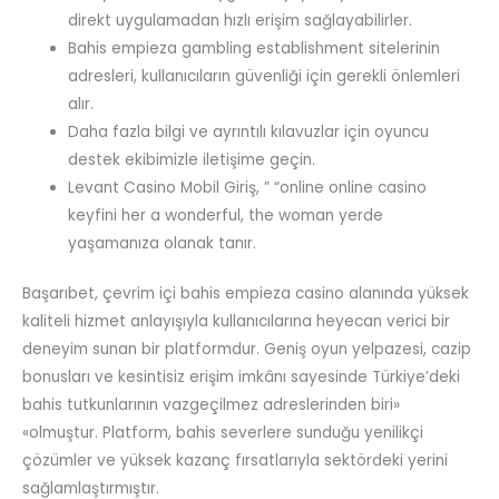
direkt uygulamadan hızlı erişim sağlayabilirler.
Bahis empieza gambling establishment sitelerinin
adresleri, kullanıcıların güvenliği için gerekli önlemleri
alır.
Daha fazla bilgi ve ayrıntılı kılavuzlar için oyuncu
destek ekibimizle iletişime geçin.
Levant Casino Mobil Giriş, ” “online online casino
keyfini her a wonderful, the woman yerde
yaşamanıza olanak tanır.
Başarıbet, çevrim içi bahis empieza casino alanında yüksek
kaliteli hizmet anlayışıyla kullanıcılarına heyecan verici bir
deneyim sunan bir platformdur. Geniş oyun yelpazesi, cazip
bonusları ve kesintisiz erişim imkânı sayesinde Türkiye’deki
bahis tutkunlarının vazgeçilmez adreslerinden biri»
«olmuştur. Platform, bahis severlere sunduğu yenilikçi
çözümler ve yüksek kazanç fırsatlarıyla sektördeki yerini
sağlamlaştırmıştır.