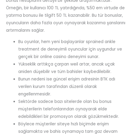
bonus hesaplarını detaylı bir şekilde araştırmaktadır.
Örneğin, bir kullanıcı 100 TL yatırdığında, %50 em virtude de
yatırma bonusu ile tilgift 50 TL kazanabilir. Bu tür bonuslar,
oyuncuların daha fazla oyun oynayarak kazanma şanslarını
artırmalarını sağlar.
Bu oyunlar, hem yeni başlayanlar sprained ankle
treatment de deneyimli oyuncular için uygundur ve
gerçek bir online casino deneyimi sunar.
Yükseklik arttıkça çarpan weil artar, ancak uçak
aniden düşebilir ve tüm bahisler kaybedilebilir.
Bunun nedeni ise güncel erişim adresinin BTK adı
verilen kurum tarafından düzenli olarak
engellenmesidir.
Sektörde sadece bazı sitelerde olan bu bonus
müşterilerin telefonlarından oynayarak elde
edebildikleri bir promosyon olarak gözükmektedir.
Böylece müşteriler siteye hızlı biçimde erişim
sağlamakta ve bahis oynamaya tam gaz devam