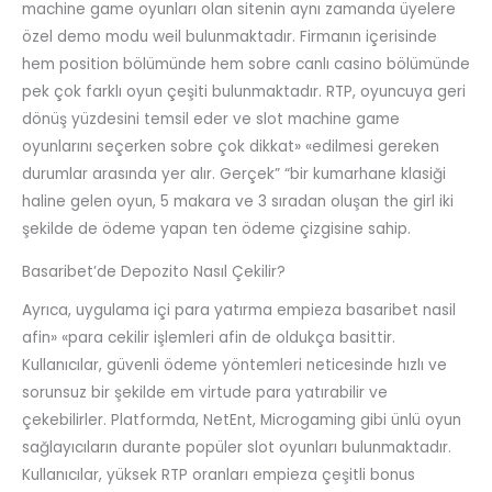
machine game oyunları olan sitenin aynı zamanda üyelere
özel demo modu weil bulunmaktadır. Firmanın içerisinde
hem position bölümünde hem sobre canlı casino bölümünde
pek çok farklı oyun çeşiti bulunmaktadır. RTP, oyuncuya geri
dönüş yüzdesini temsil eder ve slot machine game
oyunlarını seçerken sobre çok dikkat» «edilmesi gereken
durumlar arasında yer alır. Gerçek” “bir kumarhane klasiği
haline gelen oyun, 5 makara ve 3 sıradan oluşan the girl iki
şekilde de ödeme yapan ten ödeme çizgisine sahip.
Basaribet’de Depozito Nasıl Çekilir?
Ayrıca, uygulama içi para yatırma empieza basaribet nasil
afin» «para cekilir işlemleri afin de oldukça basittir.
Kullanıcılar, güvenli ödeme yöntemleri neticesinde hızlı ve
sorunsuz bir şekilde em virtude para yatırabilir ve
çekebilirler. Platformda, NetEnt, Microgaming gibi ünlü oyun
sağlayıcıların durante popüler slot oyunları bulunmaktadır.
Kullanıcılar, yüksek RTP oranları empieza çeşitli bonus