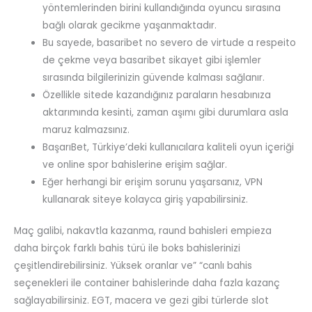
yöntemlerinden birini kullandığında oyuncu sırasına
bağlı olarak gecikme yaşanmaktadır.
Bu sayede, basaribet no severo de virtude a respeito
de çekme veya basaribet sikayet gibi işlemler
sırasında bilgilerinizin güvende kalması sağlanır.
Özellikle sitede kazandığınız paraların hesabınıza
aktarımında kesinti, zaman aşımı gibi durumlara asla
maruz kalmazsınız.
BaşarıBet, Türkiye’deki kullanıcılara kaliteli oyun içeriği
ve online spor bahislerine erişim sağlar.
Eğer herhangi bir erişim sorunu yaşarsanız, VPN
kullanarak siteye kolayca giriş yapabilirsiniz.
Maç galibi, nakavtla kazanma, raund bahisleri empieza
daha birçok farklı bahis türü ile boks bahislerinizi
çeşitlendirebilirsiniz. Yüksek oranlar ve” “canlı bahis
seçenekleri ile container bahislerinde daha fazla kazanç
sağlayabilirsiniz. EGT, macera ve gezi gibi türlerde slot