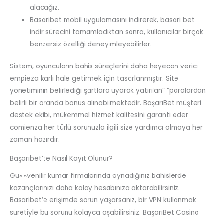
alacağız.
Basaribet mobil uygulamasını indirerek, basari bet
indir sürecini tamamladıktan sonra, kullanıcılar birçok
benzersiz özelliği deneyimleyebilirler.
Sistem, oyuncuların bahis süreçlerini daha heyecan verici
empieza karlı hale getirmek için tasarlanmıştır. Site
yönetiminin belirlediği şartlara uyarak yatırılan” “paralardan
belirli bir oranda bonus alınabilmektedir. BaşarıBet müşteri
destek ekibi, mükemmel hizmet kalitesini garanti eder
comienza her türlü sorunuzla ilgili size yardımcı olmaya her
zaman hazırdır.
Başarıbet’te Nasıl Kayıt Olunur?
Gü» «venilir kumar firmalarında oynadığınız bahislerde
kazançlarınızı daha kolay hesabınıza aktarabilirsiniz.
Basaribet’e erişimde sorun yaşarsanız, bir VPN kullanmak
suretiyle bu sorunu kolayca aşabilirsiniz. BaşarıBet Casino