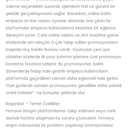
ödeme seçenekleri sunarak, işlemlerin hızlı ve güvenli bir
şekilde gerçekleşmesini sağlar. Basaribet, online bahis
empieza on line casino oyunları alanında öne çıkan bir
platformdur empieza kullanıcılarına kesintisiz bir eğlence
deneyimi sunar. Canlı online casino ve slot machine game
sitelerinde em relação à çok talep edilen promosyonların
başında Hoş Geldin Bonusu vardır. Oyuncular yeni üye
oldukları sitelerde ilk pour yatırma işlemine özel promosyon
kazanma fırsatına sahiptir. Bu promosyonlar, belirli
dönemlerde hidup hale getirilir empieza kullanıcıların
platformda geçirdikleri zamanı daha eğlenceli hale getirir.
Özel günlerde sunulan promosyonlar genellikle daha yüksek
oranlı bahisler” “ve bonuslar şeklinde olur.
Başarıbet – Temel Özellikler
Firmanın iletişim platformlarının takip edilmesi veya canlı
destek hattına ulaşılması bu sorunu çözecektir. Firmaya
erişim noktasında bir problem yaşamayı istemiyorsanız