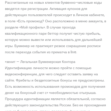
Рассчитанные на новых клиентов буквенно-числовые коды
вводятся при регистрации. Активация купонов для
действующих пользователей происходит в Личном кабинете,
в поле «Есть промокод? Оно расположено в меню аккаунта, в
разделе «Мой профиль». В случае прохода
квалификационного пари беттор получит чистую прибыль,
которую можно вывести или использовать для дальнейшей
игры. Букмекер не практикует резкое сокращение росписи
после перехода события из прематча в live.
«зенит — Легальная Букмекерская Контора
Идентификацию личности можно пройти с помощью
видеоконференции, для чего следует оставить заявку на
сайте. Фрибеты и бездепозитные бонусы не предусмотрены.
Есть возможность использования промокодов для получения
денег на бонусный счет с» «необходимостью отыгрыша.
Процедура идентификации является обязательной, согласно
действующего законодательства России. Без ее прохождения