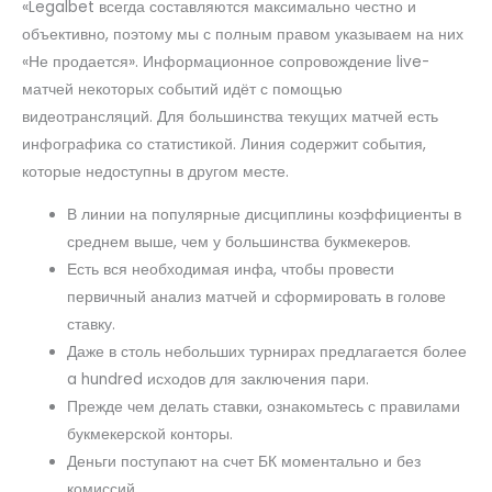
«Legalbet всегда составляются максимально честно и
объективно, поэтому мы с полным правом указываем на них
«Не продается». Информационное сопровождение live-
матчей некоторых событий идёт с помощью
видеотрансляций. Для большинства текущих матчей есть
инфографика со статистикой. Линия содержит события,
которые недоступны в другом месте.
В линии на популярные дисциплины коэффициенты в
среднем выше, чем у большинства букмекеров.
Есть вся необходимая инфа, чтобы провести
первичный анализ матчей и сформировать в голове
ставку.
Даже в столь небольших турнирах предлагается более
a hundred исходов для заключения пари.
Прежде чем делать ставки, ознакомьтесь с правилами
букмекерской конторы.
Деньги поступают на счет БК моментально и без
комиссий.