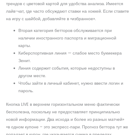
трендов с цветовой картой для удобства анализа. Имеется
лайв-чат, где часто обсуждают ставки на хоккей. Если ставите
на игру с шайбой, добавляйте в «избранное».
Вторая категория бетторов обслуживается при
наличии иностранного паспорта и миграционной
карты.
Киберспортивная линия — слабое место букмекера
Зенит.
Линия содержит события, которые недоступны в
другом месте.
Чтобы зайти в личный кабинет, нужно ввести логин и
пароль.
Кнопка LIVE в верхнем горизонтальном меню фактически
бесполезна, поскольку не предоставляет принципиально
новой информации. Два исхода и более из разных матчей»
«в одном купоне – это экспресс‑пари. Прогноз беттора тут же
попадает в купон, где указывается сумма в пределах