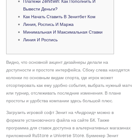
Платежи Zenitwin: Как Пополнить И
Вывести Деньги?
Как Начать Ставить В Зенитбет Ком
Линия, Роспись И Маржа
Минимальная И Максимальная Ставки
Линия И Роспись
Видно, что основной акцент дизайнеры делали на
доступности и простоте интерфейса. Сбоку слева находятся
колонки по основным видам спорта, где игрок может
отсортировать как ему удобно события, выбрать нужный матч
или турнир, отслеживать последние изменения. В плане
простоты и удобства компании здесь большой плюс.
Загрузить игровой софт Зенит на «Андроид» можно в
формате установочного файла на сайте БК. Также
программа для ставок доступна в альтернативных магазинах
приложений RuStore и Universe Store. Букмекер Зенит