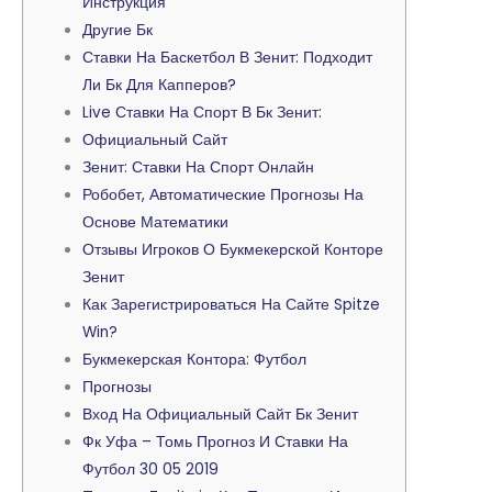
Инструкция
Другие Бк
Ставки На Баскетбол В Зенит: Подходит
Ли Бк Для Капперов?
Live Ставки На Спорт В Бк Зенит:
Официальный Сайт
Зенит: Ставки На Спорт Онлай‪н‬
Робобет, Автоматические Прогнозы На
Основе Математики
Отзывы Игроков О Букмекерской Конторе
Зенит
Как Зарегистрироваться На Сайте Spitze
Win?
Букмекерская Контора: Футбо‪л‬
Прогнозы
Вход На Официальный Сайт Бк Зенит
Фк Уфа – Томь Прогноз И Ставки На
Футбол 30 05 2019