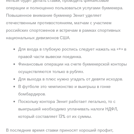
нельзя будет делать ставки, проводить финансовые
операции и полноценно пользоваться услугами букмекера.
Повышенное внимание букмекер Зенит уделяет
отечественным противостояниям, матчам с участием
российских спортсменов и встречам в рамках спортивных
национальных дивизионов США.
Для входа в глубокую роспись следует нажать на «+» в
правой части вывески поединка.
Финансовые операции на счете букмекерской конторы
осуществляются только в рублях.
Для выхода в плюс нужно угадать от девяти исходов.
В футболе это чемпионство и выигрыш в гонке
бомбардиров.
Поскольку контора Зенит работает легально, то с
выигрышей необходимо уплачивать налоги НДФЛ,
который составляет 13% от их суммы.
В последние время ставки приносят хороший профит,