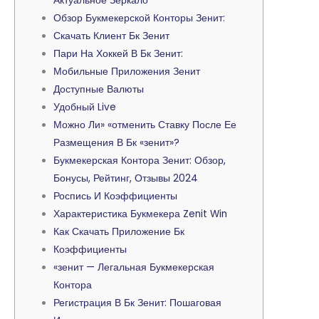
Актуальное Зеркало
Обзор Букмекерской Конторы Зенит:
Скачать Клиент Бк Зенит
Пари На Хоккей В Бк Зенит:
Мобильные Приложения Зенит
Доступные Валюты
Удобный Live
Можно Ли» «отменить Ставку После Ее
Размещения В Бк «зенит»?
Букмекерская Контора Зенит: Обзор,
Бонусы, Рейтинг, Отзывы 2024
Роспись И Коэффициенты
Характеристика Букмекера Zenit Win
Как Скачать Приложение Бк
Коэффициенты
«зенит — Легальная Букмекерская
Контора
Регистрация В Бк Зенит: Пошаговая