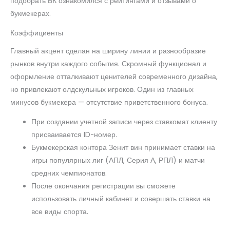
подобрать БК ознакомился с рейтингами и отзывами о
букмекерах.
Коэффициенты
Главный акцент сделан на ширину линии и разнообразие
рынков внутри каждого события. Скромный функционал и
оформление отталкивают ценителей современного дизайна,
но привлекают олдскульных игроков. Один из главных
минусов букмекера — отсутствие приветственного бонуса.
При создании учетной записи через ставкомат клиенту
присваивается ID-номер.
Букмекерская контора Зенит вин принимает ставки на
игры популярных лиг (АПЛ, Серия А, РПЛ) и матчи
средних чемпионатов.
После окончания регистрации вы сможете
использовать личный кабинет и совершать ставки на
все виды спорта.