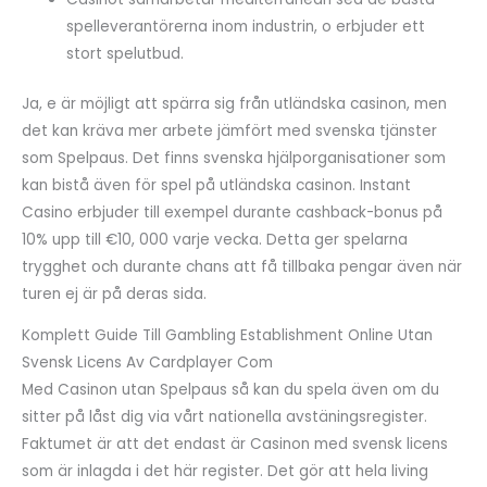
spelleverantörerna inom industrin, o erbjuder ett
stort spelutbud.
Ja, e är möjligt att spärra sig från utländska casinon, men
det kan kräva mer arbete jämfört med svenska tjänster
som Spelpaus. Det finns svenska hjälporganisationer som
kan bistå även för spel på utländska casinon. Instant
Casino erbjuder till exempel durante cashback-bonus på
10% upp till €10, 000 varje vecka. Detta ger spelarna
trygghet och durante chans att få tillbaka pengar även när
turen ej är på deras sida.
Komplett Guide Till Gambling Establishment Online Utan
Svensk Licens Av Cardplayer Com
Med Casinon utan Spelpaus så kan du spela även om du
sitter på låst dig via vårt nationella avstäningsregister.
Faktumet är att det endast är Casinon med svensk licens
som är inlagda i det här register. Det gör att hela living