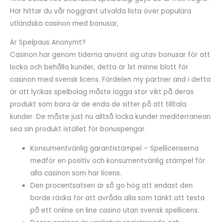
Här hittar du vår noggrant utvalda lista över populära
utländska casinon med bonusar,
Är Spelpaus Anonymt?
Casinon har genom tiderna använt sig utav bonusar för att
locka och behålla kunder, detta är 1st minne blott för
casinon med svensk licens. Fördelen my partner and i detta
är att lyckas spelbolag måste lägga stor vikt på deras
produkt som bara är de enda de sitter på att tilltala
kunder. De måste just nu alltså locka kunder mediterranean
sea sin produkt istället för bonuspengar.
Konsumentvänlig garantistämpel – Spellicenserna
medför en positiv och konsumentvänlig stämpel för
alla casinon som har licens.
Den procentsatsen är så go hög att endast den
borde räcka för att avråda alla som tänkt att testa
på ett online on line casino utan svensk spellicens.