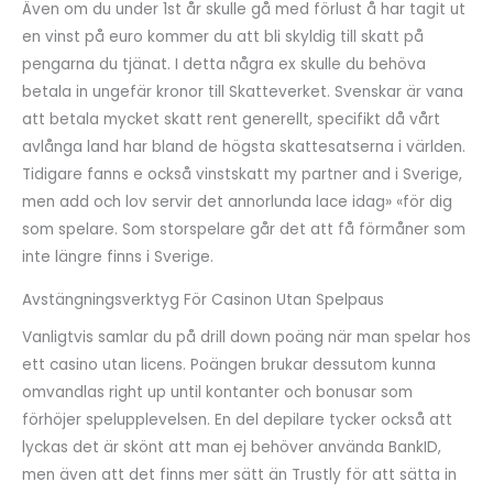
Även om du under 1st år skulle gå med förlust å har tagit ut
en vinst på euro kommer du att bli skyldig till skatt på
pengarna du tjänat. I detta några ex skulle du behöva
betala in ungefär kronor till Skatteverket. Svenskar är vana
att betala mycket skatt rent generellt, specifikt då vårt
avlånga land har bland de högsta skattesatserna i världen.
Tidigare fanns e också vinstskatt my partner and i Sverige,
men add och lov servir det annorlunda lace idag» «för dig
som spelare. Som storspelare går det att få förmåner som
inte längre finns i Sverige.
Avstängningsverktyg För Casinon Utan Spelpaus
Vanligtvis samlar du på drill down poäng när man spelar hos
ett casino utan licens. Poängen brukar dessutom kunna
omvandlas right up until kontanter och bonusar som
förhöjer spelupplevelsen. En del depilare tycker också att
lyckas det är skönt att man ej behöver använda BankID,
men även att det finns mer sätt än Trustly för att sätta in