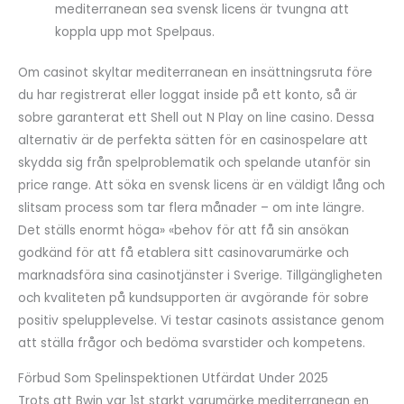
mediterranean sea svensk licens är tvungna att
koppla upp mot Spelpaus.
Om casinot skyltar mediterranean en insättningsruta före
du har registrerat eller loggat inside på ett konto, så är
sobre garanterat ett Shell out N Play on line casino. Dessa
alternativ är de perfekta sätten för en casinospelare att
skydda sig från spelproblematik och spelande utanför sin
price range. Att söka en svensk licens är en väldigt lång och
slitsam process som tar flera månader – om inte längre.
Det ställs enormt höga» «behov för att få sin ansökan
godkänd för att få etablera sitt casinovarumärke och
marknadsföra sina casinotjänster i Sverige. Tillgängligheten
och kvaliteten på kundsupporten är avgörande för sobre
positiv spelupplevelse. Vi testar casinots assistance genom
att ställa frågor och bedöma svarstider och kompetens.
Förbud Som Spelinspektionen Utfärdat Under 2025
Trots att Bwin var 1st starkt varumärke mediterranean en