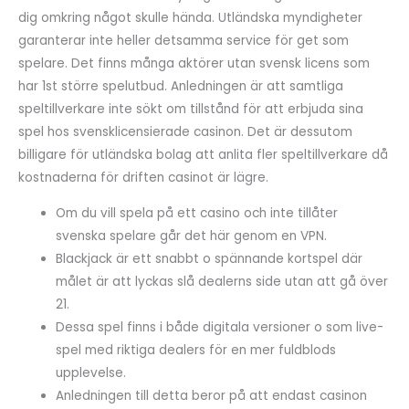
dig omkring något skulle hända. Utländska myndigheter
garanterar inte heller detsamma service för get som
spelare. Det finns många aktörer utan svensk licens som
har 1st större spelutbud. Anledningen är att samtliga
speltillverkare inte sökt om tillstånd för att erbjuda sina
spel hos svensklicensierade casinon. Det är dessutom
billigare för utländska bolag att anlita fler speltillverkare då
kostnaderna för driften casinot är lägre.
Om du vill spela på ett casino och inte tillåter
svenska spelare går det här genom en VPN.
Blackjack är ett snabbt o spännande kortspel där
målet är att lyckas slå dealerns side utan att gå över
21.
Dessa spel finns i både digitala versioner o som live-
spel med riktiga dealers för en mer fuldblods
upplevelse.
Anledningen till detta beror på att endast casinon