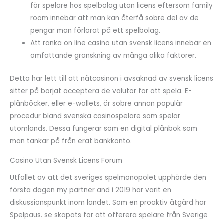
för spelare hos spelbolag utan licens eftersom family
room innebär att man kan återfå sobre del av de
pengar man förlorat på ett spelbolag.
Att ranka on line casino utan svensk licens innebär en
omfattande granskning av många olika faktorer.
Detta har lett till att nätcasinon i avsaknad av svensk licens
sitter på börjat acceptera de valutor för att spela. E-
plånböcker, eller e-wallets, är sobre annan populär
procedur bland svenska casinospelare som spelar
utomlands. Dessa fungerar som en digital plånbok som
man tankar på från erat bankkonto.
Casino Utan Svensk Licens Forum
Utfallet av att det sveriges spelmonopolet upphörde den
första dagen my partner and i 2019 har varit en
diskussionspunkt inom landet. Som en proaktiv åtgärd har
Spelpaus. se skapats för att offerera spelare från Sverige