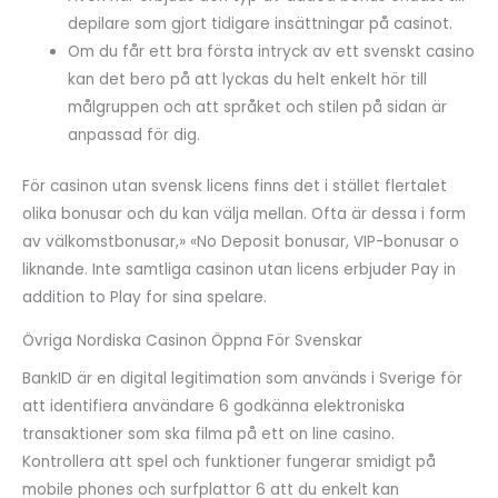
depilare som gjort tidigare insättningar på casinot.
Om du får ett bra första intryck av ett svenskt casino
kan det bero på att lyckas du helt enkelt hör till
målgruppen och att språket och stilen på sidan är
anpassad för dig.
För casinon utan svensk licens finns det i stället flertalet
olika bonusar och du kan välja mellan. Ofta är dessa i form
av välkomstbonusar,» «No Deposit bonusar, VIP-bonusar o
liknande. Inte samtliga casinon utan licens erbjuder Pay in
addition to Play for sina spelare.
Övriga Nordiska Casinon Öppna För Svenskar
BankID är en digital legitimation som används i Sverige för
att identifiera användare 6 godkänna elektroniska
transaktioner som ska filma på ett on line casino.
Kontrollera att spel och funktioner fungerar smidigt på
mobile phones och surfplattor 6 att du enkelt kan