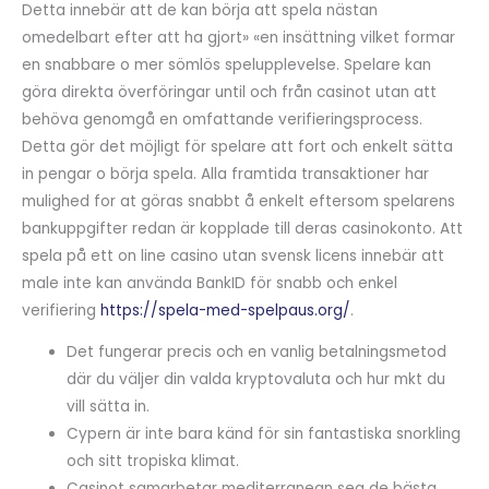
Detta innebär att de kan börja att spela nästan
omedelbart efter att ha gjort» «en insättning vilket formar
en snabbare o mer sömlös spelupplevelse. Spelare kan
göra direkta överföringar until och från casinot utan att
behöva genomgå en omfattande verifieringsprocess.
Detta gör det möjligt för spelare att fort och enkelt sätta
in pengar o börja spela. Alla framtida transaktioner har
mulighed for at göras snabbt å enkelt eftersom spelarens
bankuppgifter redan är kopplade till deras casinokonto. Att
spela på ett on line casino utan svensk licens innebär att
male inte kan använda BankID för snabb och enkel
verifiering
https://spela-med-spelpaus.org/
.
Det fungerar precis och en vanlig betalningsmetod
där du väljer din valda kryptovaluta och hur mkt du
vill sätta in.
Cypern är inte bara känd för sin fantastiska snorkling
och sitt tropiska klimat.
Casinot samarbetar mediterranean sea de bästa