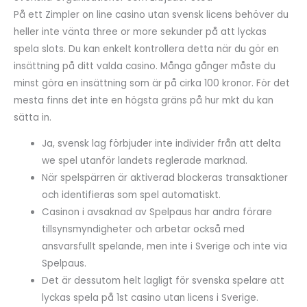
På ett Zimpler on line casino utan svensk licens behöver du
heller inte vänta three or more sekunder på att lyckas
spela slots. Du kan enkelt kontrollera detta när du gör en
insättning på ditt valda casino. Många gånger måste du
minst göra en insättning som är på cirka 100 kronor. För det
mesta finns det inte en högsta gräns på hur mkt du kan
sätta in.
Ja, svensk lag förbjuder inte individer från att delta
we spel utanför landets reglerade marknad.
När spelspärren är aktiverad blockeras transaktioner
och identifieras som spel automatiskt.
Casinon i avsaknad av Spelpaus har andra förare
tillsynsmyndigheter och arbetar också med
ansvarsfullt spelande, men inte i Sverige och inte via
Spelpaus.
Det är dessutom helt lagligt för svenska spelare att
lyckas spela på 1st casino utan licens i Sverige.