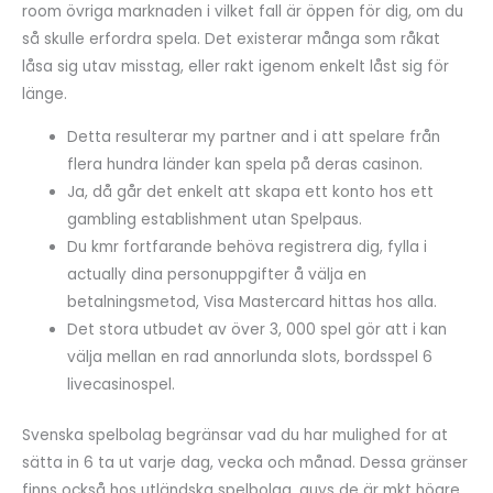
room övriga marknaden i vilket fall är öppen för dig, om du
så skulle erfordra spela. Det existerar många som råkat
låsa sig utav misstag, eller rakt igenom enkelt låst sig för
länge.
Detta resulterar my partner and i att spelare från
flera hundra länder kan spela på deras casinon.
Ja, då går det enkelt att skapa ett konto hos ett
gambling establishment utan Spelpaus.
Du kmr fortfarande behöva registrera dig, fylla i
actually dina personuppgifter å välja en
betalningsmetod, Visa Mastercard hittas hos alla.
Det stora utbudet av över 3, 000 spel gör att i kan
välja mellan en rad annorlunda slots, bordsspel 6
livecasinospel.
Svenska spelbolag begränsar vad du har mulighed for at
sätta in 6 ta ut varje dag, vecka och månad. Dessa gränser
finns också hos utländska spelbolag, guys de är mkt högre.