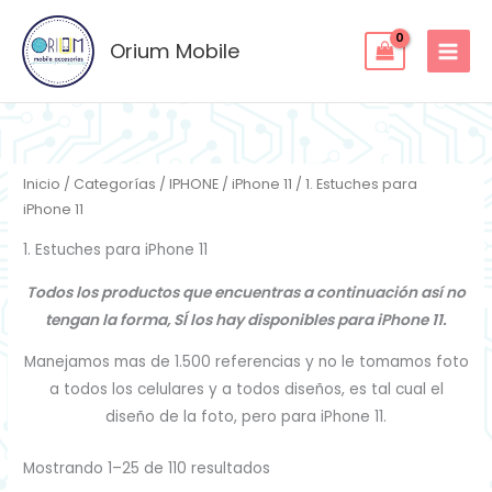
Ordenado
Ir
por
los
al
Orium Mobile
últimos
contenido
Inicio
/
Categorías
/
IPHONE
/
iPhone 11
/ 1. Estuches para
iPhone 11
1. Estuches para iPhone 11
Todos los productos que encuentras a continuación así no
tengan la forma, SÍ los hay disponibles para iPhone 11.
Manejamos mas de 1.500 referencias y no le tomamos foto
a todos los celulares y a todos diseños, es tal cual el
diseño de la foto, pero para iPhone 11.
Mostrando 1–25 de 110 resultados