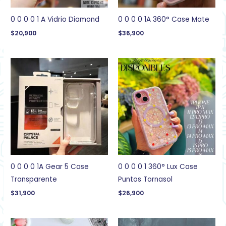
0 0 0 0 1 A Vidrio Diamond
0 0 0 0 1A 360° Case Mate
$
20,900
$
36,900
0 0 0 0 1A Gear 5 Case
0 0 0 0 1 360° Lux Case
Transparente
Puntos Tornasol
$
31,900
$
26,900