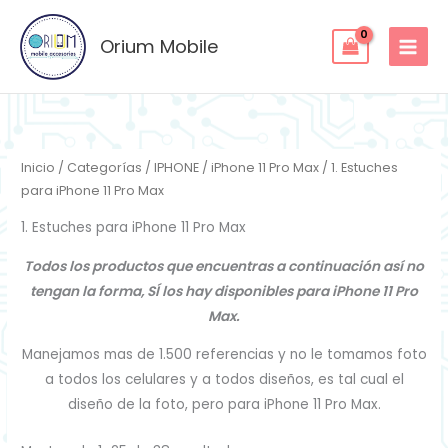
Ordenado
Ir
por
los
al
Orium Mobile
últimos
contenido
Inicio
/
Categorías
/
IPHONE
/
iPhone 11 Pro Max
/ 1. Estuches
para iPhone 11 Pro Max
1. Estuches para iPhone 11 Pro Max
Todos los productos que encuentras a continuación así no
tengan la forma, SÍ los hay disponibles para iPhone 11 Pro
Max.
Manejamos mas de 1.500 referencias y no le tomamos foto
a todos los celulares y a todos diseños, es tal cual el
diseño de la foto, pero para iPhone 11 Pro Max.