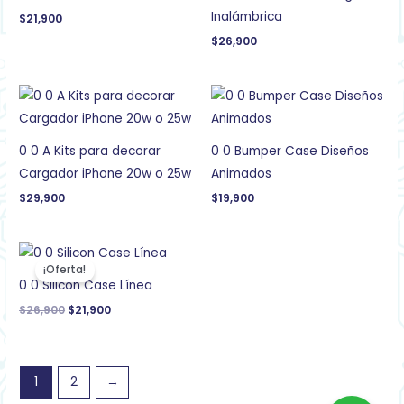
Inalámbrica
$
21,900
$
26,900
0 0 A Kits para decorar
0 0 Bumper Case Diseños
Cargador iPhone 20w o 25w
Animados
$
29,900
$
19,900
El
El
precio
precio
¡Oferta!
original
actual
0 0 Silicon Case Línea
era:
es:
$26,900.
$21,900.
$
26,900
$
21,900
1
2
→