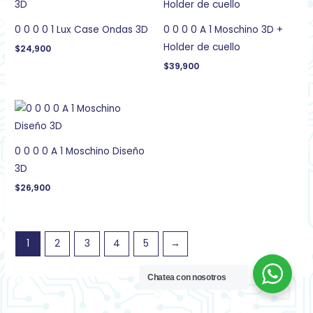
0 0 0 0 1 Lux Case Ondas 3D
0 0 0 0 A 1 Moschino 3D +
Holder de cuello
$
24,900
$
39,900
0 0 0 0 A 1 Moschino Diseño
3D
$
26,900
1
2
3
4
5
→
Chatea con nosotros