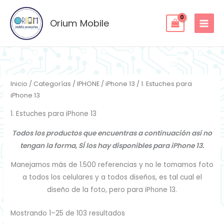
Ordenado
Ir
por
los
al
Orium Mobile
últimos
contenido
Inicio
/
Categorías
/
IPHONE
/
iPhone 13
/ 1. Estuches para
iPhone 13
1. Estuches para iPhone 13
Todos los productos que encuentras a continuación así no
tengan la forma, SÍ los hay disponibles para iPhone 13.
Manejamos más de 1.500 referencias y no le tomamos foto
a todos los celulares y a todos diseños, es tal cual el
diseño de la foto, pero para iPhone 13.
Mostrando 1–25 de 103 resultados