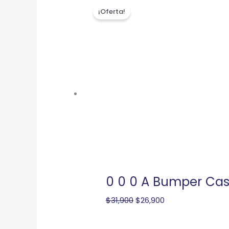
El
El
¡Oferta!
precio
precio
original
actual
era:
es:
$31,900.
$26,900.
0 0 0 A Bumper Cas
$
31,900
$
26,900