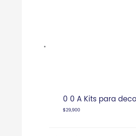
0 0 A Kits para de
$
29,900
El
El