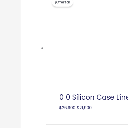
¡Oferta!
precio
precio
original
actual
era:
es:
$26,900.
$21,900.
0 0 Silicon Case Lín
$
26,900
$
21,900