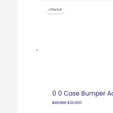
El
El
¡Oferta!
precio
precio
original
actual
era:
es:
$22,900.
$20,900.
0 0 Case Bumper Ac
$
22,900
$
20,900