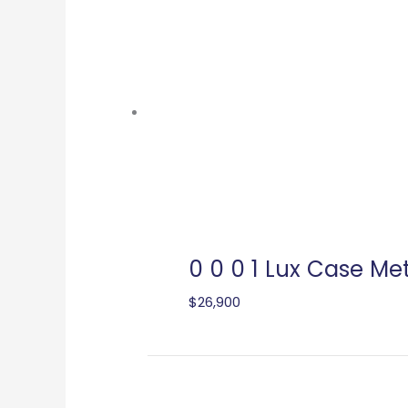
0 0 0 1 Lux Case Me
$
26,900