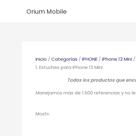
Ir
Ordenado
Orium Mobile
al
por
contenido
los
últimos
Inicio
/
Categorías
/
IPHONE
/
iPhone 13 Mini
/
1. Estuches para iPhone 13 Mini
Todos los productos que encue
Manejamos más de 1.500 referencias y no le 
Mostrando los 9 resultados