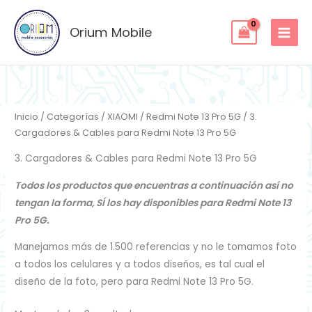
Ordenado
Ir
por
los
al
Orium Mobile
últimos
contenido
Inicio
/
Categorías
/
XIAOMI
/
Redmi Note 13 Pro 5G
/ 3.
Cargadores & Cables para Redmi Note 13 Pro 5G
3. Cargadores & Cables para Redmi Note 13 Pro 5G
Todos los productos que encuentras a continuación así no
tengan la forma, SÍ los hay disponibles para Redmi Note 13
Pro 5G.
Manejamos más de 1.500 referencias y no le tomamos foto
a todos los celulares y a todos diseños, es tal cual el
diseño de la foto, pero para Redmi Note 13 Pro 5G.