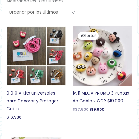
Mostrando los 3 resultados
El
El
precio
precio
¡Oferta!
original
actual
era:
es:
$37,500.
$19,900.
0 0 0 A Kits Universales
1A 11 MEGA PROMO 3 Puntas
para Decorar y Proteger
de Cable x COP $19.900
Cable
$
37,500
$
19,900
$
16,900