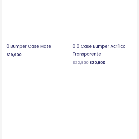
$22,900.
$20,900.
0 Bumper Case Mate
0 0 Case Bumper Acrílico
Transparente
$
19,900
$
22,900
$
20,900