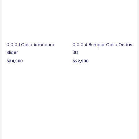
0 0 0 1 Case Armadura
0 0 0 A Bumper Case Ondas
Slider
3D
$
34,900
$
22,900