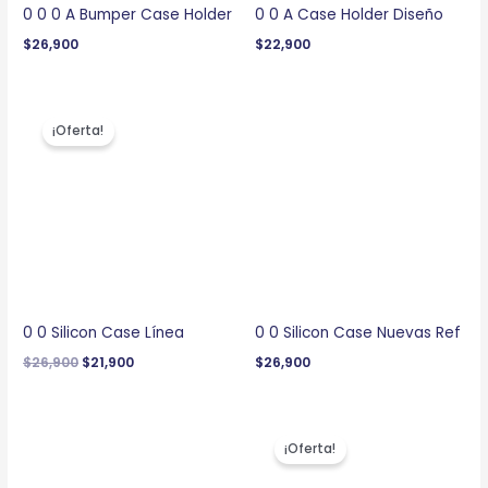
0 0 0 A Bumper Case Holder
0 0 A Case Holder Diseño
$
26,900
$
22,900
El
El
precio
precio
¡Oferta!
original
actual
era:
es:
$26,900.
$21,900.
0 0 Silicon Case Línea
0 0 Silicon Case Nuevas Ref
$
26,900
$
21,900
$
26,900
El
El
precio
precio
¡Oferta!
original
actual
era:
es: