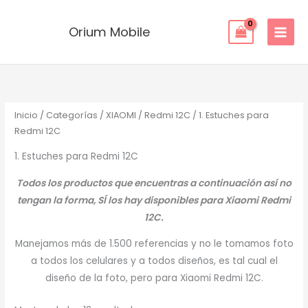
Ordenado
Ir
por
los
al
Orium Mobile
últimos
contenido
Inicio
/
Categorías
/
XIAOMI
/
Redmi 12C
/ 1. Estuches para
Redmi 12C
1. Estuches para Redmi 12C
Todos los productos que encuentras a continuación así no
tengan la forma, SÍ los hay disponibles para Xiaomi Redmi
12C.
Manejamos más de 1.500 referencias y no le tomamos foto
a todos los celulares y a todos diseños, es tal cual el
diseño de la foto, pero para Xiaomi Redmi 12C.