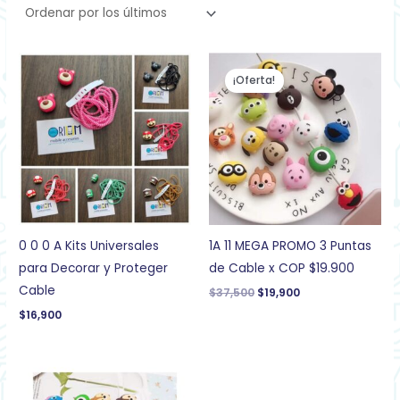
El
El
precio
precio
¡Oferta!
original
actual
era:
es:
$37,500.
$19,900.
0 0 0 A Kits Universales
1A 11 MEGA PROMO 3 Puntas
para Decorar y Proteger
de Cable x COP $19.900
Cable
$
37,500
$
19,900
$
16,900