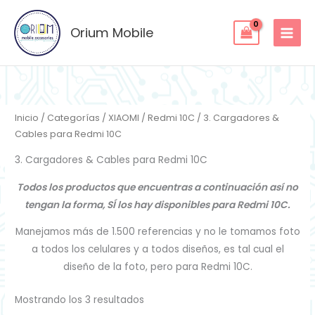
Ordenado
Ir
por
los
al
Orium Mobile
últimos
contenido
Inicio
/
Categorías
/
XIAOMI
/
Redmi 10C
/ 3. Cargadores &
Cables para Redmi 10C
3. Cargadores & Cables para Redmi 10C
Todos los productos que encuentras a continuación así no
tengan la forma, SÍ los hay disponibles para Redmi 10C.
Manejamos más de 1.500 referencias y no le tomamos foto
a todos los celulares y a todos diseños, es tal cual el
diseño de la foto, pero para Redmi 10C.
Mostrando los 3 resultados