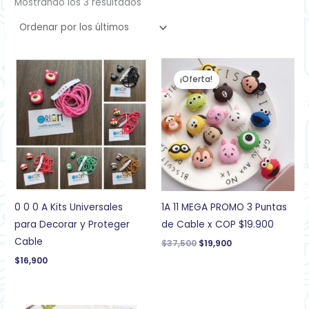
Mostrando los 3 resultados
El
El
precio
precio
¡Oferta!
original
actual
era:
es:
$37,500.
$19,900.
0 0 0 A Kits Universales
1A 11 MEGA PROMO 3 Puntas
para Decorar y Proteger
de Cable x COP $19.900
Cable
$
37,500
$
19,900
$
16,900