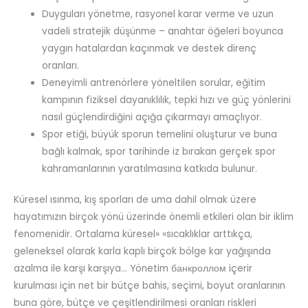
Duyguları yönetme, rasyonel karar verme ve uzun
vadeli stratejik düşünme – anahtar öğeleri boyunca
yaygın hatalardan kaçınmak ve destek direnç
oranları.
Deneyimli antrenörlere yöneltilen sorular, eğitim
kampının fiziksel dayanıklılık, tepki hızı ve güç yönlerini
nasıl güçlendirdiğini açığa çıkarmayı amaçlıyor.
Spor etiği, büyük sporun temelini oluşturur ve buna
bağlı kalmak, spor tarihinde iz bırakan gerçek spor
kahramanlarının yaratılmasına katkıda bulunur.
Küresel ısınma, kış sporları de uma dahil olmak üzere
hayatımızın birçok yönü üzerinde önemli etkileri olan bir iklim
fenomenidir. Ortalama küresel» «sıcaklıklar arttıkça,
geleneksel olarak karla kaplı birçok bölge kar yağışında
azalma ile karşı karşıya… Yönetim банкроллом içerir
kurulması için net bir bütçe bahis, seçimi, boyut oranlarının
buna göre, bütçe ve çeşitlendirilmesi oranları riskleri