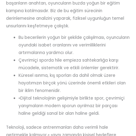
başarıların anahtarı, oyuncuların buzda yoğun bir eğitim
kampına katılmasıdır. Biz de bu eğitim sürecinin
derinlemesine analizini yaparak, fiziksel uygunluğun temel
unsurlarını keşfetmeye çalıştık.
Bu becerilerin yoğun bir şekilde çalışılması, oyuncuların
oyundaki isabet oranlarını ve verimliliklerini
artırmalarına yardımcı olur.
Çevrimiçi sporda hile empieza sahtekarlığa karşı
mücadele, sistematik ve etkili önlemler gerektirir.
Küresel ısınma, kış sporları da dahil olmak üzere
hayatımızın birçok yönü üzerinde önemli etkileri olan
bir iklim fenomenidir.
«Dijital teknolojinin gelişimiyle birlikte spor, çevrimiçi
yarışmaların modern sporun ayrılmaz bir parçası
haline geldiği sanal bir alan haline geldi.
Teknoloji, sadece antrenmanları daha verimli hale
getirmekle kalmıyor,» «aynı zamanda kişisel hedeflere