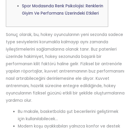
Spor Modasında Renk Psikolojisi: Renklerin
Giyim Ve Performans Üzerindeki Etkileri
Sonuç olarak, bu, hokey oyuncularının yeni sezonda sadece
type seviyelerini korumakla kalmayıp aynı zamanda
iyileştirmelerini sağlamalarına olanak tanır. Buz patenleri
üzerinde hakimiyet, hokey sezonunda başarılı bir
performansın kilit faktörü haline gelir. Fiziksel bir antrenörle
yapılan röportajlar, kuvvet antrenmanının buz performansını
nasıl artırabileceğini derinlemesine ele alıyor. Kuvvet
antrenmanı, hazırlık sürecine entegre edildiğinde, hokey
oyuncularının fiziksel gücünü etkili bir şekilde oluşturmalarına
yardımcı olur.
Bu makale, basketbolda şut becerilerini geliştirmek
için kullanılabilecek…
Modern koşu ayakkabıları yalnızca konfor ve destek