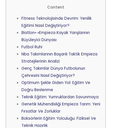
Content
Fitness Teknolojisinde Devrim: Yenilik
Eğitimi Nasıl Değiştiriyor?
Biatlon» «Empieza Kayak Yarışlarının
Büyüleyici Dünyası
Futbol Ruhi
Nba Takımlarının Başarılı Taktik Empieza
Stratejilerinin Analizi
Genç Takımlar Dünya Futbolunun
Çehresini Nasıl Değiştiriyor?
Optimum Şekle Giden Yol: Eğitim Ve
Doğru Beslenme
Teknik Eğitim: Yumruklardan Savunmaya
Genetik Mühendisliği Empieza Tarım: Yeni
Fırsatlar Ve Zorluklar
Boksörlerin Eğitim Yolculuğu: Fiziksel Ve
Teknik Hazırlık