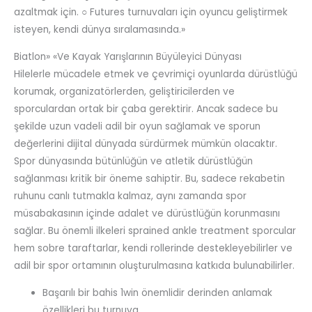
azaltmak için. ○ Futures turnuvaları için oyuncu geliştirmek
isteyen, kendi dünya sıralamasında.»
Biatlon» «Ve Kayak Yarışlarının Büyüleyici Dünyası
Hilelerle mücadele etmek ve çevrimiçi oyunlarda dürüstlüğü
korumak, organizatörlerden, geliştiricilerden ve
sporculardan ortak bir çaba gerektirir. Ancak sadece bu
şekilde uzun vadeli adil bir oyun sağlamak ve sporun
değerlerini dijital dünyada sürdürmek mümkün olacaktır.
Spor dünyasında bütünlüğün ve atletik dürüstlüğün
sağlanması kritik bir öneme sahiptir. Bu, sadece rekabetin
ruhunu canlı tutmakla kalmaz, aynı zamanda spor
müsabakasının içinde adalet ve dürüstlüğün korunmasını
sağlar. Bu önemli ilkeleri sprained ankle treatment sporcular
hem sobre taraftarlar, kendi rollerinde destekleyebilirler ve
adil bir spor ortamının oluşturulmasına katkıda bulunabilirler.
Başarılı bir bahis 1win önemlidir derinden anlamak
özellikleri bu turnuva.