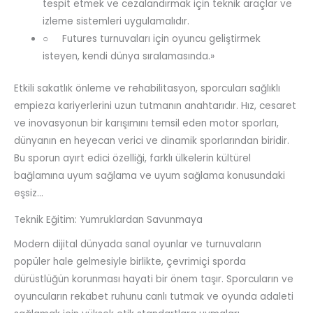
tespit etmek ve cezalandırmak için teknik araçlar ve
izleme sistemleri uygulamalıdır.
○ Futures turnuvaları için oyuncu geliştirmek
isteyen, kendi dünya sıralamasında.»
Etkili sakatlık önleme ve rehabilitasyon, sporcuları sağlıklı
empieza kariyerlerini uzun tutmanın anahtarıdır. Hız, cesaret
ve inovasyonun bir karışımını temsil eden motor sporları,
dünyanın en heyecan verici ve dinamik sporlarından biridir.
Bu sporun ayırt edici özelliği, farklı ülkelerin kültürel
bağlamına uyum sağlama ve uyum sağlama konusundaki
eşsiz…
Teknik Eğitim: Yumruklardan Savunmaya
Modern dijital dünyada sanal oyunlar ve turnuvaların
popüler hale gelmesiyle birlikte, çevrimiçi sporda
dürüstlüğün korunması hayati bir önem taşır. Sporcuların ve
oyuncuların rekabet ruhunu canlı tutmak ve oyunda adaleti