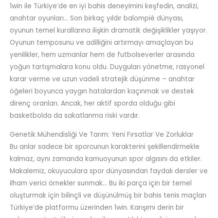
1win ile Türkiye’de en iyi bahis deneyimini keşfedin, analizi,
anahtar oyunları… Son birkaç yıldır balompié dünyası,
oyunun temel kurallarına ilişkin dramatik değişiklikler yaşıyor.
Oyunun temposunu ve adilliğini artırmayı amaçlayan bu
yenilikler, hem uzmanlar hem de futbolseverler arasında
yoğun tartışmalara konu oldu. Duyguları yönetme, rasyonel
karar verme ve uzun vadeli stratejik düşünme – anahtar
öğeleri boyunca yaygın hatalardan kaçınmak ve destek
direnç oranları. Ancak, her aktif sporda olduğu gibi
basketbolda da sakatlanma riski vardır.
Genetik Mühendisliği Ve Tarım: Yeni Fırsatlar Ve Zorluklar
Bu anlar sadece bir sporcunun karakterini şekillendirmekle
kalmaz, aynı zamanda kamuoyunun spor algısını da etkiler.
Makalemiz, okuyuculara spor dünyasından faydalı dersler ve
ilham verici örnekler sunmak… Bu iki parça için bir temel
oluşturmak için bilinçli ve düşünülmüş bir bahis tenis maçları
Türkiye’de platformu üzerinden 1win. Karışımı derin bir