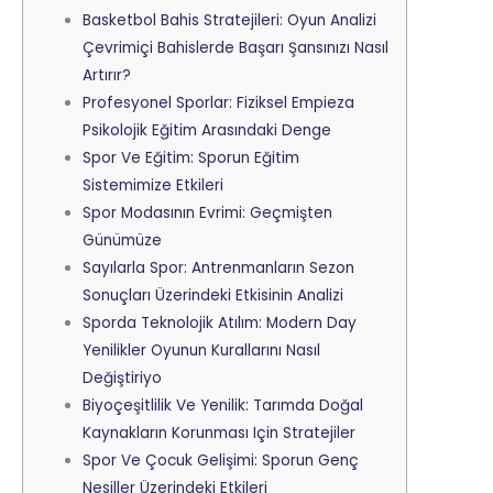
Basketbol Bahis Stratejileri: Oyun Analizi
Çevrimiçi Bahislerde Başarı Şansınızı Nasıl
Artırır?
Profesyonel Sporlar: Fiziksel Empieza
Psikolojik Eğitim Arasındaki Denge
Spor Ve Eğitim: Sporun Eğitim
Sistemimize Etkileri
Spor Modasının Evrimi: Geçmişten
Günümüze
Sayılarla Spor: Antrenmanların Sezon
Sonuçları Üzerindeki Etkisinin Analizi
Sporda Teknolojik Atılım: Modern Day
Yenilikler Oyunun Kurallarını Nasıl
Değiştiriyo
Biyoçeşitlilik Ve Yenilik: Tarımda Doğal
Kaynakların Korunması Için Stratejiler
Spor Ve Çocuk Gelişimi: Sporun Genç
Nesiller Üzerindeki Etkileri