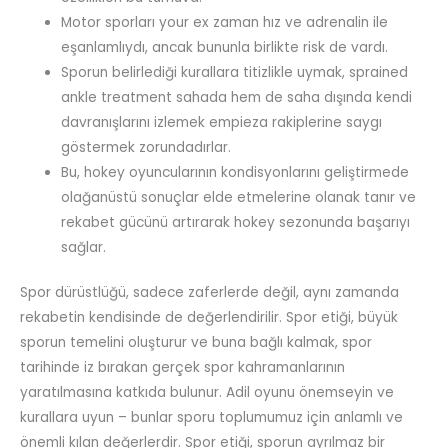
Motor sporları your ex zaman hız ve adrenalin ile
eşanlamlıydı, ancak bununla birlikte risk de vardı.
Sporun belirlediği kurallara titizlikle uymak, sprained
ankle treatment sahada hem de saha dışında kendi
davranışlarını izlemek empieza rakiplerine saygı
göstermek zorundadırlar.
Bu, hokey oyuncularının kondisyonlarını geliştirmede
olağanüstü sonuçlar elde etmelerine olanak tanır ve
rekabet gücünü artırarak hokey sezonunda başarıyı
sağlar.
Spor dürüstlüğü, sadece zaferlerde değil, aynı zamanda
rekabetin kendisinde de değerlendirilir. Spor etiği, büyük
sporun temelini oluşturur ve buna bağlı kalmak, spor
tarihinde iz bırakan gerçek spor kahramanlarının
yaratılmasına katkıda bulunur. Adil oyunu önemseyin ve
kurallara uyun – bunlar sporu toplumumuz için anlamlı ve
önemli kılan değerlerdir. Spor etiği, sporun ayrılmaz bir