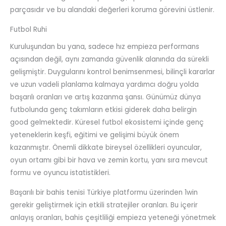
parçasıdır ve bu alandaki değerleri koruma görevini üstlenir.
Futbol Ruhi
Kuruluşundan bu yana, sadece hız empieza performans
açısından değil, aynı zamanda güvenlik alanında da sürekli
gelişmiştir. Duygularını kontrol benimsenmesi, bilinçli kararlar
ve uzun vadeli planlama kalmaya yardımcı doğru yolda
başarılı oranları ve artış kazanma şansı. Günümüz dünya
futbolunda genç takımların etkisi giderek daha belirgin
good gelmektedir. Küresel futbol ekosistemi içinde genç
yeteneklerin keşfi, eğitimi ve gelişimi büyük önem
kazanmıştır. Önemli dikkate bireysel özellikleri oyuncular,
oyun ortamı gibi bir hava ve zemin kortu, yanı sıra mevcut
formu ve oyuncu istatistikleri.
Başarılı bir bahis tenisi Türkiye platformu üzerinden 1win
gerekir geliştirmek için etkili stratejiler oranları. Bu içerir
anlayış oranları, bahis çeşitliliği empieza yeteneği yönetmek