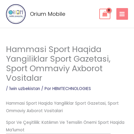
Ir
al
Orium Mobile
contenido
Hammasi Sport Haqida
Yangiliklar Sport Gazetasi,
Sport Ommaviy Axborot
Vositalar
/
1win uzbekistan
/ Por
HBMTECHNOLOGIES
Hammasi Sport Haqida Yangiliklar Sport Gazetasi, Sport
Ommaviy Axborot Vositalari
Spor Ve Çeşitlilik: Katılımın Ve Temsilin Önemi Sport Haqida
Ma’lumot