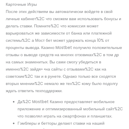
Карточные Игры
После этих действиям вы автоматически войдете в свой
личные кабинет%2C что сможем вам использовать бонусы и
делать ставки. Помните%2C что комиссия может
варьироваться же зависимости от банка или платежной
системы%2C а Мост бет может удержать конца 10% от
проценты вывода. Казино Mostbet получило положительные
отзывы о выводе средств на многих отзовиках%2C в том др
на самых знаменитых. Вы сами смогу убедиться в
именно%2C зайдя» «на сайты с отзывами%2C как на
советские%2C так и в рунете. Однако только все сходятся
вторых мнении%2C немало же тех%2C кому было подолгу
ждать ответить техподдержки.
Да%2C Mostbet Казино предоставляет мобильное
приложение и оптимизированный мобильный сайт%2C
что позволял играть на смартфонах и планшетах.
Гэмблеры и бетторы делают ставки на нашей