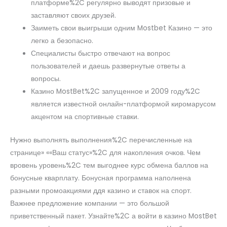
платформе%2C регулярно выводят призовые и
заставляют своих друзей.
Заиметь свои выигрыши одним Mostbet Казино — это
легко а безопасно.
Специалисты быстро отвечают на вопрос
пользователей и даешь развернутые ответы а
вопросы.
Казино MostBet%2C запущенное и 2009 году%2C
является известной онлайн-платформой киромарусом
акцентом на спортивные ставки.
Нужно выполнять выполнения%2C перечисленные на
странице» ««Ваш статус»%2C для накопления очков. Чем
вровень уровень%2C тем выгоднее курс обмена баллов на
бонусные кварплату. Бонусная программа наполнена
разными промоакциями ддя казино и ставок на спорт.
Важнее предложение компании — это большой
приветственный пакет. Узнайте%2C а войти в казино MostBet