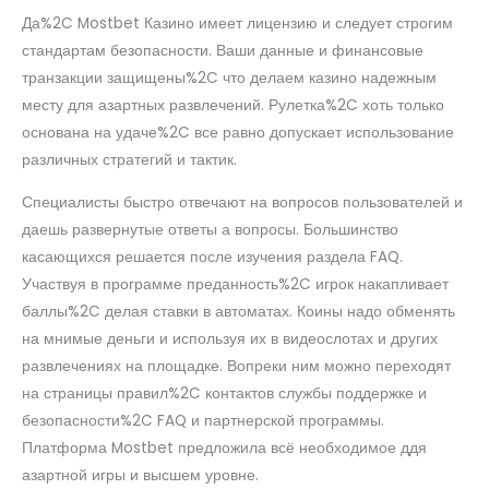
Да%2C Mostbet Казино имеет лицензию и следует строгим
стандартам безопасности. Ваши данные и финансовые
транзакции защищены%2C что делаем казино надежным
месту для азартных развлечений. Рулетка%2C хоть только
основана на удаче%2C все равно допускает использование
различных стратегий и тактик.
Специалисты быстро отвечают на вопросов пользователей и
даешь развернутые ответы а вопросы. Большинство
касающихся решается после изучения раздела FAQ.
Участвуя в программе преданность%2C игрок накапливает
баллы%2C делая ставки в автоматах. Коины надо обменять
на мнимые деньги и используя их в видеослотах и других
развлечениях на площадке. Вопреки ним можно переходят
на страницы правил%2C контактов службы поддержке и
безопасности%2C FAQ и партнерской программы.
Платформа Mostbet предложила всё необходимое ддя
азартной игры и высшем уровне.