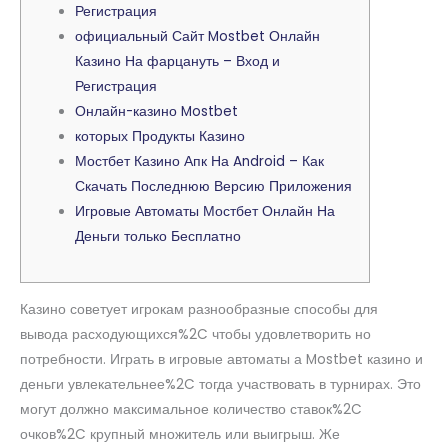
Регистрация
официальный Сайт Mostbet Онлайн
Казино На фарцануть – Вход и
Регистрация
Онлайн-казино Mostbet
которых Продукты Казино
Мостбет Казино Апк На Android – Как
Скачать Последнюю Версию Приложения
Игровые Автоматы Мостбет Онлайн На
Деньги только Бесплатно
Казино советует игрокам разнообразные способы для
вывода расходующихся%2C чтобы удовлетворить но
потребности. Играть в игровые автоматы а Mostbet казино и
деньги увлекательнее%2C тогда участвовать в турнирах. Это
могут должно максимальное количество ставок%2C
очков%2C крупный множитель или выигрыш. Же