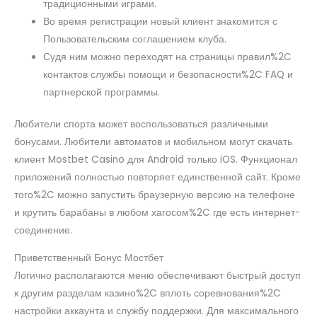
традиционными играми.
Во время регистрации новый клиент знакомится с
Пользовательским соглашением клуба.
Судя ним можно переходят на страницы правил%2C
контактов службы помощи и безопасности%2C FAQ и
партнерской программы.
Любители спорта может воспользоваться различными
бонусами. Любители автоматов и мобильном могут скачать
клиент Mostbet Casino для Android только iOS. Функционал
приложений полностью повторяет единственной сайт. Кроме
того%2C можно запустить браузерную версию на телефоне
и крутить барабаны в любом хагосом%2C где есть интернет-
соединение.
Приветственный Бонус Мостбет
Логично располагаются меню обеспечивают быстрый доступ
к другим разделам казино%2C вплоть соревнования%2C
настройки аккаунта и службу поддержки. Для максимального