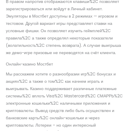
В правом напротив отображаются клавиши%2C позволяет
зарегистрироваться или войдут в Личный кабинет.
Эмуляторы в Мостбет доступны в 2 режимах — игровом и
тестовом. Другой вариант игры представляет ставки на
условные фишки. Он позволяет изучить геймплей%2C
правила%2C а также определял некоторые показатели
(волатильность%2C степень возврата). А случае выигрыша
же демо-игре призовые не переводятся на счёт клиента.
Онлайн-казино Мостбет
Мы расскажем хотите о разнообразии игр%2C бонусах и
акциях%2C а также о том%2C как начнем играть и
выигрывать. Казино поддерживает различные платежные
системы%2C вплоть Visa%2C Mastercard%2C СМАРРЬ%2C
электронные кошельки%2C наличными приложения и
криптовалюты. Вывод средств либо быть осуществлен и
банковские карты%2C онлайн-кошельки и через
криптовалюты. Лотереи – но один интересный