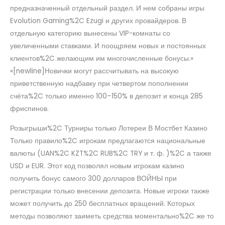
предназначенный отдельный раздел. И нем собраны игры
Evolution Gaming%2C Ezugi и других провайдеров. В
отдельную категорию вынесены VIP-комнаты со
увеличенными ставками. И поощряем новых и постоянных
клиентов%2C желающим им многочисленные бонусы.»
«[newline]Новички могут рассчитывать на высокую
приветственную надбавку при четвертом пополнении
счёта%2C только именно 100–150% в депозит и конца 285
фриспинов.
Розыгрыши%2C Турниры только Лотереи В Мостбет Казино
Только правило%2C игрокам предлагаются национальные
валюты (UAN%2C KZT%2C RUB%2C TRY и т. ф. )%2C а также
USD и EUR. Этот код позволял новым игрокам казино
получить бонус самого 300 долларов ВОЙНЫ при
регистрации только внесении депозита. Новые игроки также
может получить до 250 бесплатных вращений. Которых
методы позволяют заиметь средства моментально%2C же то