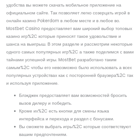
удобства вы можете скачать мобильное приложение на
официальном сайте. Так позволяет легко созерцать игрой в
онлайн казино Pokerdom в любом месте и в любое во.
Mostbet Casino предоставляет вам широкий выбор топовых
казино игр%2C которые приносят такое удовольствие и
шанса на выигрыш. В этом разделе и рассмотрим некоторые
одного самых популярных игр%2C а также поделимся с вами
тайнами успешной игры. MostBet разработано таким
самым%2C чтобы его невозможно было использовать а всех
популярных устройствах как с посторонней браузера%2C так
и используя приложение.
Блэкджек предоставляет вам возможностей бросить
вызов дилеру и победить.
Кроме их%2C есть кнопки для смены языка
интерфейса и перехода и раздел с бонусами.
Вы сможете выбрать игры%2C которые соответствуют
вашим предпочтениям.