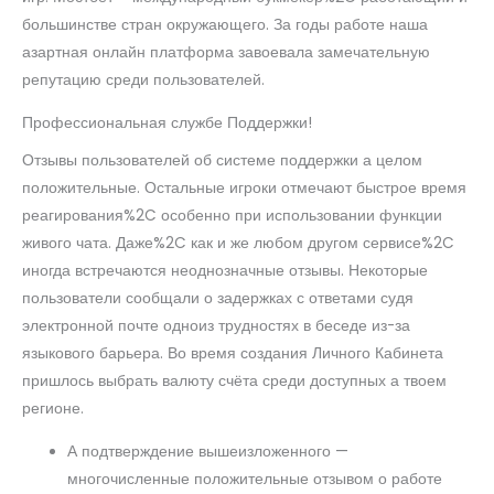
большинстве стран окружающего. За годы работе наша
азартная онлайн платформа завоевала замечательную
репутацию среди пользователей.
Профессиональная службе Поддержки!
Отзывы пользователей об системе поддержки а целом
положительные. Остальные игроки отмечают быстрое время
реагирования%2C особенно при использовании функции
живого чата. Даже%2C как и же любом другом сервисе%2C
иногда встречаются неоднозначные отзывы. Некоторые
пользователи сообщали о задержках с ответами судя
электронной почте одноиз трудностях в беседе из-за
языкового барьера. Во время создания Личного Кабинета
пришлось выбрать валюту счёта среди доступных а твоем
регионе.
А подтверждение вышеизложенного —
многочисленные положительные отзывом о работе