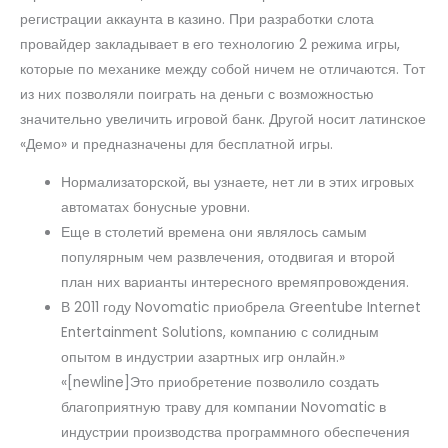
регистрации аккаунта в казино. При разработки слота
провайдер закладывает в его технологию 2 режима игры,
которые по механике между собой ничем не отличаются. Тот
из них позволяли поиграть на деньги с возможностью
значительно увеличить игровой банк. Другой носит латинское
«Демо» и предназначены для бесплатной игры.
Нормализаторской, вы узнаете, нет ли в этих игровых
автоматах бонусные уровни.
Еще в столетий времена они являлось самым
популярным чем развлечения, отодвигая и второй
план них варианты интересного времяпровождения.
В 2011 году Novomatic приобрела Greentube Internet
Entertainment Solutions, компанию с солидным
опытом в индустрии азартных игр онлайн.»
«[newline]Это приобретение позволило создать
благоприятную траву для компании Novomatic в
индустрии производства программного обеспечения