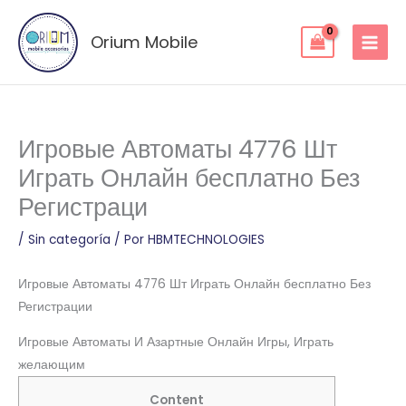
Ir
al
Orium Mobile
contenido
Игровые Автоматы 4776 Шт
Играть Онлайн бесплатно Без
Регистраци
/
Sin categoría
/ Por
HBMTECHNOLOGIES
Игровые Автоматы 4776 Шт Играть Онлайн бесплатно Без
Регистрации
Игровые Автоматы И Азартные Онлайн Игры, Играть
желающим
Content