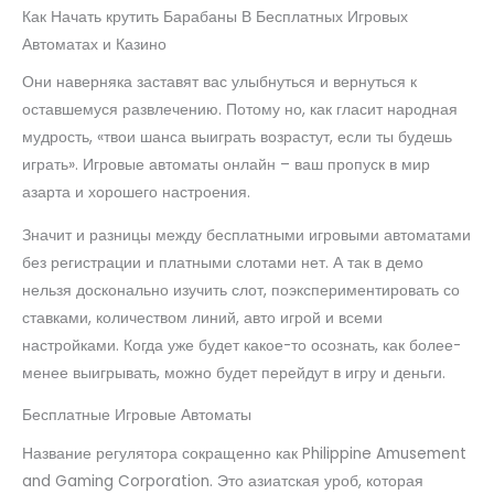
Как Начать крутить Барабаны В Бесплатных Игровых
Автоматах и Казино
Они наверняка заставят вас улыбнуться и вернуться к
оставшемуся развлечению. Потому но, как гласит народная
мудрость, «твои шанса выиграть возрастут, если ты будешь
играть». Игровые автоматы онлайн – ваш пропуск в мир
азарта и хорошего настроения.
Значит и разницы между бесплатными игровыми автоматами
без регистрации и платными слотами нет. А так в демо
нельзя досконально изучить слот, поэкспериментировать со
ставками, количеством линий, авто игрой и всеми
настройками. Когда уже будет какое-то осознать, как более-
менее выигрывать, можно будет перейдут в игру и деньги.
Бесплатные Игровые Автоматы
Название регулятора сокращенно как Philippine Amusement
and Gaming Corporation. Это азиатская уроб, которая