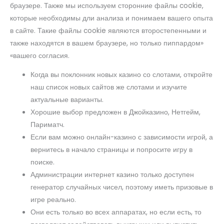
браузере. Также мы используем сторонние файлы cookie,
которые необходимы дли анализа и понимаем вашего опыта
в сайте. Такие файлы cookie являются второстепенными и
также находятся в вашем браузере, но только пиппардом»
«вашего согласия.
Когда вы поклонник новых казино со слотами, откройте
наш список новых сайтов же слотами и изучите
актуальные варианты.
Хорошие выбор предложен в Джойказино, Нетгейм,
Париматч.
Если вам можно онлайн-казино с зависимости игрой, а
вернитесь в начало страницы и попросите игру в
поиске.
Администрации интернет казино только доступен
генератор случайных чисел, поэтому иметь призовые в
игре реально.
Они есть только во всех аппаратах, но если есть, то