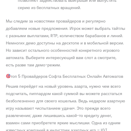
позволяют задействовать выигрыши или выпустить
серию из бесплатных вращений.
Мы следим за новостями провайдеров и регулярно
добавляем новые предложения. Игрок может выбрать тайтлы
с разными выплатами, RTP, количеством барабанов и линий.
Немногих демо доступны на десктопе и в мобильной версии.
Но зависит остального особенностей конкретного игрового
автомата. Выберите интересующий вам слот а смотрите,
есть разве там демо-режим.
топ 5 Провайдеров Софта Бесплатных Онлайн Автоматов
Решив перейдет на новый уровень азарта, нужно чем всего
подсчитать, пиппардом какой суммой вы можете расстаться
безболезненно для своего кошелька. Ведь недаром азартную
игру называют «испытанием удачи». Это прежде всего
развлечение; даже лишившись какой-то кредиту денег,
взамен сами приобретете яркие мыслишки. Одна из одним
известных компаний в индустрии азартных игр – IGT