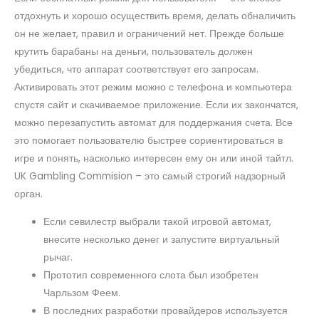
отдохнуть и хорошо осуществить время, делать обналичить
он не желает, правил и ограничений нет. Прежде больше
крутить барабаны на деньги, пользователь должен
убедиться, что аппарат соответствует его запросам.
Активировать этот режим можно с телефона и компьютера
спустя сайт и скачиваемое приложение. Если их закончатся,
можно перезапустить автомат для поддержания счета. Все
это помогает пользователю быстрее сориентироваться в
игре и понять, насколько интересен ему он или иной тайтл.
UK Gambling Commision – это самый строгий надзорный
орган.
Если севилестр выбрали такой игровой автомат,
внесите несколько денег и запустите виртуальный
рычаг.
Прототип современного слота был изобретен
Чарльзом Феем.
В последних разработки провайдеров используется