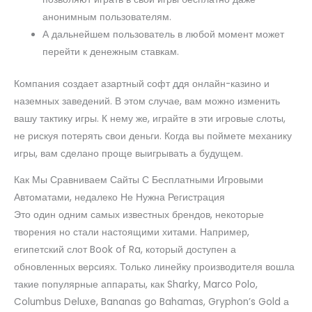
анонимным пользователям.
А дальнейшем пользователь в любой момент может
перейти к денежным ставкам.
Компания создает азартный софт ддя онлайн-казино и
наземных заведений. В этом случае, вам можно изменить
вашу тактику игры. К нему же, играйте в эти игровые слоты,
не рискуя потерять свои деньги. Когда вы поймете механику
игры, вам сделано проще выигрывать а будущем.
Как Мы Сравниваем Сайты С Бесплатными Игровыми
Автоматами, недалеко Не Нужна Регистрация
Это один одним самых известных брендов, некоторые
творения но стали настоящими хитами. Например,
египетский слот Book of Ra, который доступен а
обновленных версиях. Только линейку производителя вошла
такие популярные аппараты, как Sharky, Marco Polo,
Columbus Deluxe, Bananas go Bahamas, Gryphon’s Gold а