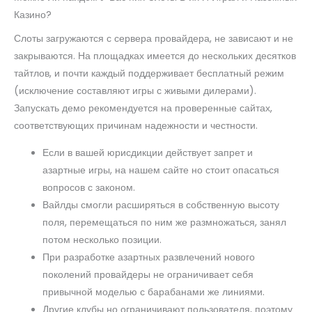
Казино?
Слоты загружаются с сервера провайдера, не зависают и не
закрываются. На площадках имеется до нескольких десятков
тайтлов, и почти каждый поддерживает бесплатный режим
(исключение составляют игры с живыми дилерами).
Запускать демо рекомендуется на проверенные сайтах,
соответствующих причинам надежности и честности.
Если в вашей юрисдикции действует запрет и
азартные игры, на нашем сайте но стоит опасаться
вопросов с законом.
Вайлды смогли расширяться в собственную высоту
поля, перемещаться по ним же размножаться, занял
потом несколько позиции.
При разработке азартных развлечений нового
поколений провайдеры не ограничивает себя
привычной моделью с барабанами же линиями.
Другие клубы но ограничивают пользователя, поэтому