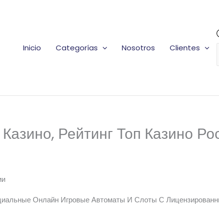
Inicio
Categorías
Nosotros
Clientes
Казино, Рейтинг Топ Казино Ро
ии
фициальные Онлайн Игровые Автоматы И Слоты С Лицензирован