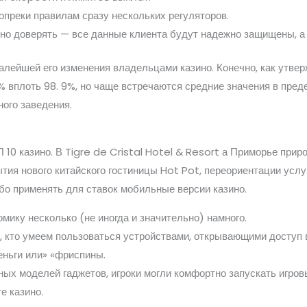
вопреки правилам сразу нескольких регуляторов.
ожно доверять — все данные клиента будут надежно защищены, 
лейшей его изменения владельцами казино. Конечно, как утвер
 вплоть 98. 9%, но чаще встречаются средние значения в пред
ого заведения.
10 казино. В Tigre de Cristal Hotel & Resort а Приморье прир
ытия нового китайского гостиницы Hot Pot, переориентации ус
бо применять для ставок мобильные версии казино.
ику несколько (не иногда и значительно) намного.
, кто умеем пользоваться устройствами, открывающими доступ 
еньги или» «фриспины.
ых моделей гаджетов, игроки могли комфортно запускать игро
е казино.