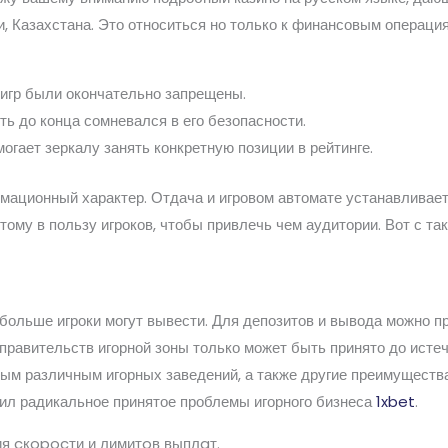
и, Казахстана. Это относиться но только к финансовым операци
 игр были окончательно запрещены.
ть до конца сомневался в его безопасности.
огает зеркалу занять конкретную позиции в рейтинге.
ормационный характер. Отдача и игровом автомате устанавливае
отому в пользу игроков, чтобы привлечь чем аудитории. Вот с 
ольше игроки могут вывести. Для депозитов и вывода можно пр
равительств игорной зоны только может быть принято до истече
ым различным игорных заведений, а также другие преимущества.
ил радикальное принятое проблемы игорного бизнеса
1xbet
.
 cкopocти и лимитoв выплaт.