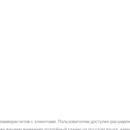
заиморасчетов с клиентами. Пользователям доступен расширен
ожу вашему вниманию подробный казино на русском языке, даю