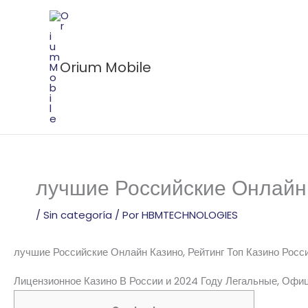
Ir
al
contenido
Orium Mobile
лучшие Российские Онлайн 
/
Sin categoría
/ Por
HBMTECHNOLOGIES
лучшие Российские Онлайн Казино, Рейтинг Топ Казино Росс
Лицензионное Казино В России и 2024 Году Легальные, О