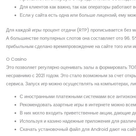
Для клиентов как важно, так как операторы работают 
Если у сайта есть одна или больше лицензий, ему м
Для каждой игры процент отдачи (RTP) прописывается без ма
А большинстве популярных слотов она составляет ото 96. 5%
прибыльным сделано времяпровождение на сайте того или ин
O Casino
Это позволяет регулярно оценивать залы а формировать ТОП 
несравнимо с 2021 годом. Это стало возможным за счет откр
сервиса. Запуск игр можно осуществлять на компьютерах, ли
С иностранными платежными системами все антиэконом
Рекомендовать азартные игры в интернете можно всем
В них могло входить приветственные акции, дающие д
Используя и казино надежные приложения для различн
Скачать установочный файл для Android дают на сайт