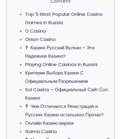
Content
Top 5 Most Popular Online Casino
Games In Russia
O Casino
Onion Casino
❓ Казино Русский Вулкан – Это
Надежное Казино?
Playing Online Casinos In Russia
Критерии Выбора Казино С
Официальным Разрешением
Sol Casino – Официальный Сайт Сол
Казино
❓ Чем Отличается Регистрация и
Русских Казино остального Прочих?
Онлайн Казино европе
Gama Casino