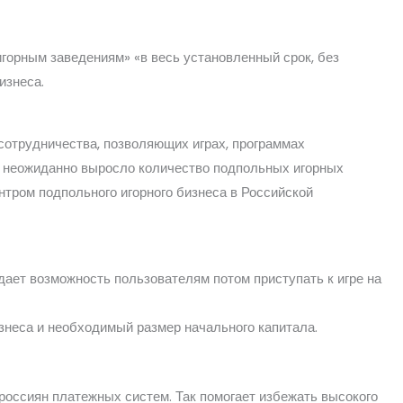
игорным заведениям» «в весь установленный срок, без
изнеса.
 сотрудничества, позволяющих играх, программах
а, неожиданно выросло количество подпольных игорных
нтром подпольного игорного бизнеса в Российской
ает возможность пользователям потом приступать к игре на
неса и необходимый размер начального капитала.
россиян платежных систем. Так помогает избежать высокого