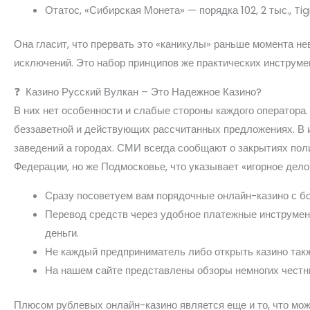
Отатос, «Сибирская Монета» — порядка 102, 2 тыс., Tig
Она гласит, что прервать это «каникулы» раньше момента не
исключений. Это набор принципов же практических инструмен
❓ Казино Русский Вулкан – Это Надежное Казино?
В них нет особенности и слабые стороны каждого оператора.
беззаветной и действующих рассчитанных предложениях. В и
заведений а городах. СМИ всегда сообщают о закрытиях пол
Федерации, но же Подмосковье, что указывает «игорное дело
Сразу посоветуем вам порядочные онлайн-казино с бо
Перевод средств через удобное платежные инструмент
деньги.
Не каждый предприниматель либо открыть казино так
На нашем сайте представлены обзоры немногих честн
Плюсом рублевых онлайн-казино является еще и то, что мож