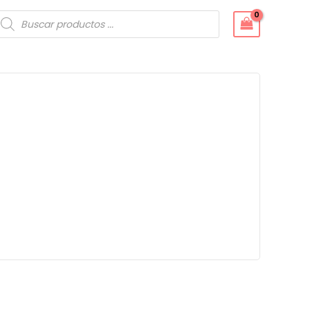
úsqueda
e
roductos