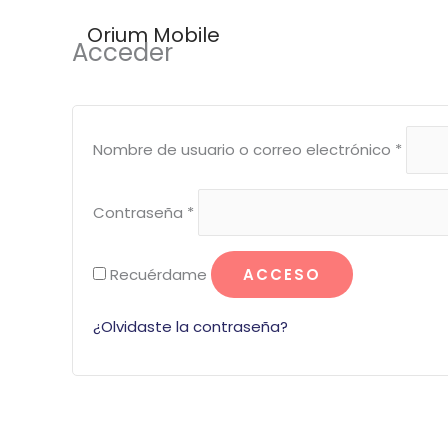
Ir
Obligatorio
Obliga
Orium Mobile
al
Acceder
contenido
Nombre de usuario o correo electrónico
*
Contraseña
*
Recuérdame
ACCESO
¿Olvidaste la contraseña?