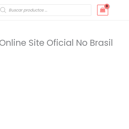
úsqueda
e
roductos
line Site Oficial No Brasil