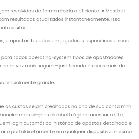
jam resolvidos de forma rápida e eficiente. A Mostbet
com resultados atualizados instantaneamente. Isso
utros sites.
s, e apostas focadas em jogadores específicos e suas
s para todos operating-system tipos de apostadores.
 cada vez mais segura – justificando os seus mais de
 potencialmente grande.
que os custos sejam creditados no ano de sua conta mhh
eira mais simples elizabeth ágil de acessar o site,
luem login automático, histórico de apostas detalhado e
lizar o portaldiretamente em qualquer dispositivo, mesmo