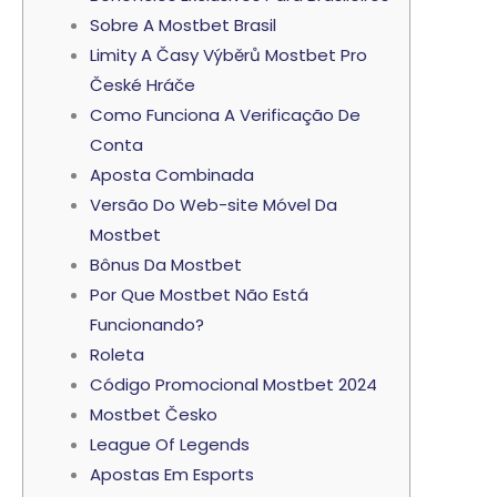
Sobre A Mostbet Brasil
Limity A Časy Výběrů Mostbet Pro
České Hráče
Como Funciona A Verificação De
Conta
Aposta Combinada
Versão Do Web-site Móvel Da
Mostbet
Bônus Da Mostbet
Por Que Mostbet Não Está
Funcionando?
Roleta
Código Promocional Mostbet 2024
Mostbet Česko
League Of Legends
Apostas Em Esports