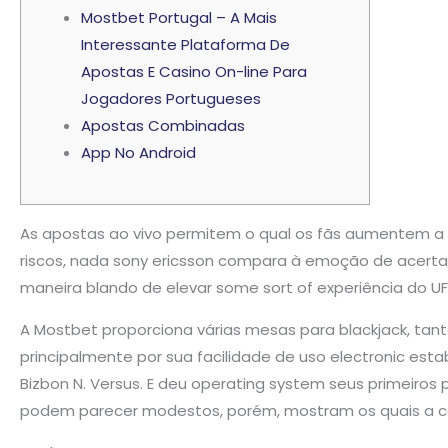
Mostbet Portugal – A Mais
Interessante Plataforma De
Apostas E Casino On-line Para
Jogadores Portugueses
Apostas Combinadas
App No Android
As apostas ao vivo permitem o qual os fãs aumentem a
riscos, nada sony ericsson compara à emoção de acertar
maneira blando de elevar some sort of experiência do UF
A Mostbet proporciona várias mesas para blackjack, tant
principalmente por sua facilidade de uso electronic es
Bizbon N. Versus. E deu operating system seus primeiro
podem parecer modestos, porém, mostram os quais a ca