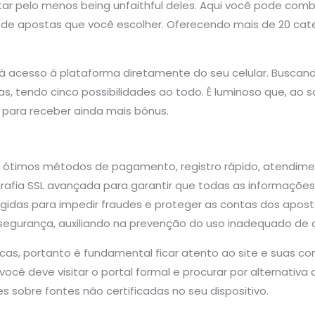
r pelo menos being unfaithful deles. Aqui você pode combin
 de apostas que você escolher. Oferecendo mais de 20 cate
rá acesso à plataforma diretamente do seu celular. Buscan
as, tendo cinco possibilidades ao todo. É luminoso que, ao 
 para receber ainda mais bônus.
 ótimos métodos de pagamento, registro rápido, atendiment
rafia SSL avançada para garantir que todas as informações
ígidas para impedir fraudes e proteger as contas dos apos
segurança, auxiliando na prevenção do uso inadequado de 
cas, portanto é fundamental ficar atento ao site e suas 
ocê deve visitar o portal formal e procurar por alternativa 
es sobre fontes não certificadas no seu dispositivo.