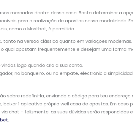
versos mercados dentro dessa casa. Basta determinar a opç
oníveis para a realização de apostas nessa modalidade. Em
nais, como o Mostbet, é permitido.
k, tanto na versão clássica quanto em variações modernas.
s o qual apostam frequentemente e desejam uma forma mais
vindas logo quando cria a sua conta.
gador, no banqueiro, ou no empate, electronic a simplicida
ão sobre redefini-la, enviando o código para teu endereço 
e, baixar 1 aplicativo próprio weil casa de apostas. Em caso
o via chat – felizmente, as suas dúvidas serão respondida
bet
.