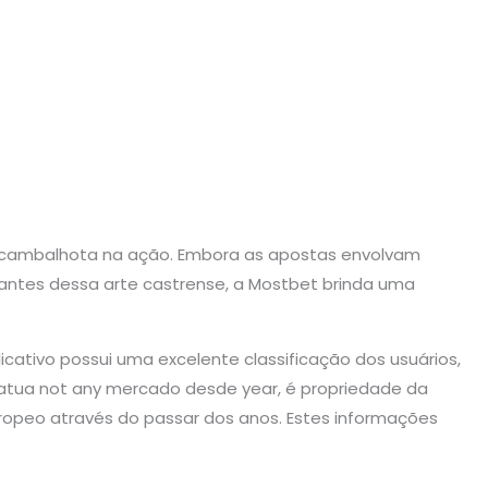
a cambalhota na ação. Embora as apostas envolvam
mantes dessa arte castrense, a Mostbet brinda uma
cativo possui uma excelente classificação dos usuários,
e atua not any mercado desde year, é propriedade da
uropeo através do passar dos anos. Estes informações