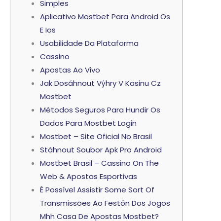
Simples
Aplicativo Mostbet Para Android Os
E Ios
Usabilidade Da Plataforma
Cassino
Apostas Ao Vivo
Jak Dosáhnout Výhry V Kasinu Cz
Mostbet
Métodos Seguros Para Hundir Os
Dados Para Mostbet Login
Mostbet – Site Oficial No Brasil
Stáhnout Soubor Apk Pro Android
Mostbet Brasil – Cassino On The
Web & Apostas Esportivas
É Possível Assistir Some Sort Of
Transmissões Ao Festón Dos Jogos
Mhh Casa De Apostas Mostbet?