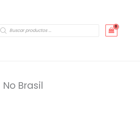
úsqueda
e
roductos
No Brasil