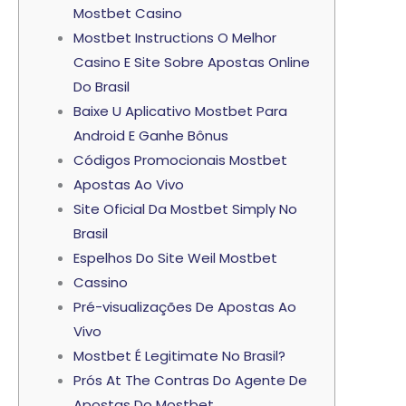
Mostbet Casino
Mostbet Instructions O Melhor
Casino E Site Sobre Apostas Online
Do Brasil
Baixe U Aplicativo Mostbet Para
Android E Ganhe Bônus
Códigos Promocionais Mostbet
Apostas Ao Vivo
Site Oficial Da Mostbet Simply No
Brasil
Espelhos Do Site Weil Mostbet
Cassino
Pré-visualizações De Apostas Ao
Vivo
Mostbet É Legitimate No Brasil?
Prós At The Contras Do Agente De
Apostas Do Mostbet