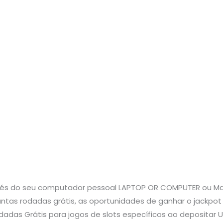
és do seu computador pessoal LAPTOP OR COMPUTER ou Mac. E
antas rodadas grátis, as oportunidades de ganhar o jackpot
as Grátis para jogos de slots específicos ao depositar US$