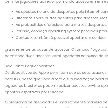
permite jogadores ao redor do mundo apostarem em event
As apostas no ano de desportos pela internet con
Diferente sobre outros agentes para apostas, Mos
As probabilities oferecidas para muitos desportos,
Por isso, conheça operating system principais pró
Contudo, também é possível apostar em corridas de
grandes entre as casas de apostas. O famoso “jogo carry
permitindo duas apostas, atrai jogadores na busca de
Sala Sobre Pôquer Mostbet
Os dispositivos da Apple permitem que os seus usuários a
para iOS, basta que você altere a sua localização para
jogadores brasileiros podem realizar apostas on-line a
apostas esportivas por Curaçao.
O programa de associados é uma excelente maneira de ini