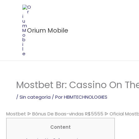
Ir
al
contenido
Orium Mobile
Mostbet Br: Cassino On Th
/
Sin categoría
/ Por
HBMTECHNOLOGIES
Mostbet ᐉ Bônus De Boas-vindas R$5555 ᐉ Oficial Mostb
Content