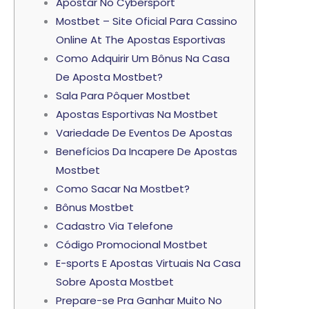
Apostar No Cybersport
Mostbet – Site Oficial Para Cassino
Online At The Apostas Esportivas
Como Adquirir Um Bônus Na Casa
De Aposta Mostbet?
Sala Para Pôquer Mostbet
Apostas Esportivas Na Mostbet
Variedade De Eventos De Apostas
Benefícios Da Incapere De Apostas
Mostbet
Como Sacar Na Mostbet?
Bônus Mostbet
Cadastro Via Telefone
Código Promocional Mostbet
E-sports E Apostas Virtuais Na Casa
Sobre Aposta Mostbet
Prepare-se Pra Ganhar Muito No