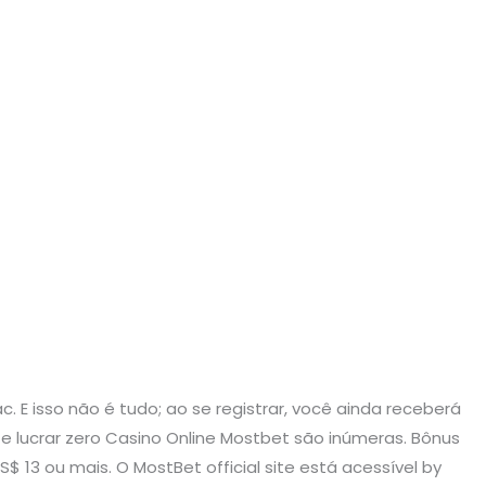
 isso não é tudo; ao se registrar, você ainda receberá
 e lucrar zero Casino Online Mostbet são inúmeras. Bônus
 13 ou mais. O MostBet official site está acessível by