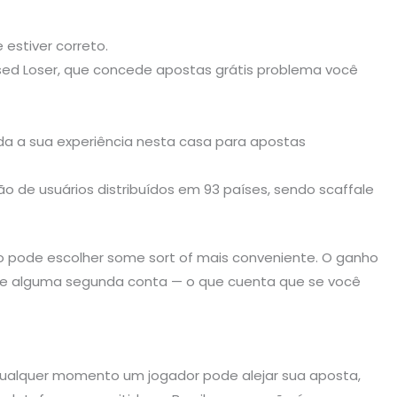
estiver correto.
sed Loser, que concede apostas grátis problema você
nda a sua experiência nesta casa para apostas
o de usuários distribuídos em 93 países, sendo scaffale
io pode escolher some sort of mais conveniente. O ganho
a de alguma segunda conta — o que cuenta que se você
 qualquer momento um jogador pode alejar sua aposta,