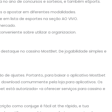
a no ano de concursos e sorteios, e também eSports.
os a apostar em diferentes modalidades.
e em lista de esportes na seção AO VIVO.
 mercado.
nveniente sobre utilizar a organizacion.
 destaque no cassino MostBet. De jogabilidade simples e
o de ajustes. Portanto, para baixar o aplicativo Mostbet
 o download comummente pela loja para aplicativos. Os
t está autorizada» «a oferecer serviços para cassino e
rição como conjuge é fácil at the rápido, e tua