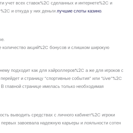
сти учет всех ставок%2C сделанных и интернете%2C и
т%2C и откуда у них деньги
лучшие слоты казино
.
е.
е количество акций%2C бонусов и слишком широкую
нему подходит как для хайроллеров%2C а же для игроков с
перейдет и страницу “спортивные события” или “Live”%2C
 В главной странице имелась только необходимая
сть выводить средствах с личного кабинет%2C игроки
о первых завоевала надежную карьеры и лояльности сотен