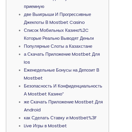
приемную
две Выигрыши И Прогрессивные
Джекпоты В Mostbet Casino
Список Мобильных Казино%2C
Которые Реально Выводят Деньги
Популярные Слоты а Казахстане
а Скачать Приложение Mostbet Для
Ios
Еженедельные Бонусы на Депозит В
Mostbet
Безопасность И Конфиденциальность
А Mostbet Казино”
же Скачать Приложение Mostbet Для
Android
как Сделать Ставку и Mostbet%3F
Live Игры в Mostbet