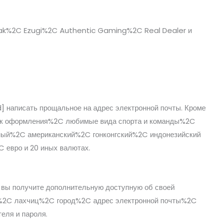
eak%2C Ezugi%2C Authentic Gaming%2C Real Dealer и
] написать прощальное на адрес электронной почты. Кроме
зык оформления%2C любимые вида спорта и команды%2C
обный%2C американский%2C гонконгский%2C индонезийский
 евро и 20 иных валютах.
о вы получите дополнительную доступную об своей
ана%2C лахчиц%2C город%2C адрес электронной почты%2C
еля и пароля.