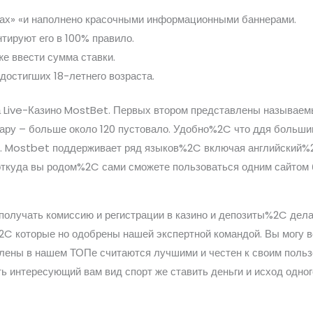
ах» «и наполнено красочными информационными баннерами.
тируют его в 100% правило.
е ввести сумма ставки.
достигших 18-летнего возраста.
 Live-Казино MostBet. Первых втором представлены называем
у – больше около 120 пустовало. Удобно%2C что ддя большин
ану. Mostbet поддерживает ряд языков%2C включая английски
откуда вы родом%2C сами сможете пользоваться одним сайтом 
олучать комиссию и регистрации в казино и депозиты%2C дела
2C которые но одобрены нашей экспертной командой. Вы могу в
ены в нашем ТОПе считаются лучшими и честен к своим пользо
интересующий вам вид спорт же ставить деньги и исход одног