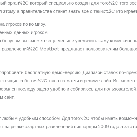
нный орган%2C который специально создан для того%2C того ве
 этому а правительстве станет знать все о таких%2C кто играе
 игроков по ко миру.
денных данных игроком.
и бонусам вы сможете еще меньше увеличить саму комиссионны
ых развлечений%2C Mostbet предлагает пользователям большо
попробовать бесплатную демо-версию. Диапазон ставок по-преж
стоящие события%2C так а на матчи и режиме лайв. Вы можете 
оформлен последующего удобно и собираюсь для пользователей.
м сайт.
т любым удобным способом. Ддя того%2C чтобы иметь возможно
 на рынке азартных развлечений пиппардом 2009 года а за эт