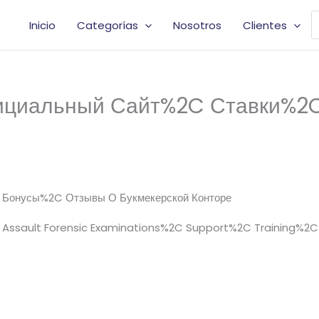
B
Inicio
Categorías
Nosotros
Clientes
d
p
фициальный Сайт%2C Ставки%2
 Бонусы%2C Отзывы О Букмекерской Конторе
l Assault Forensic Examinations%2C Support%2C Training%2