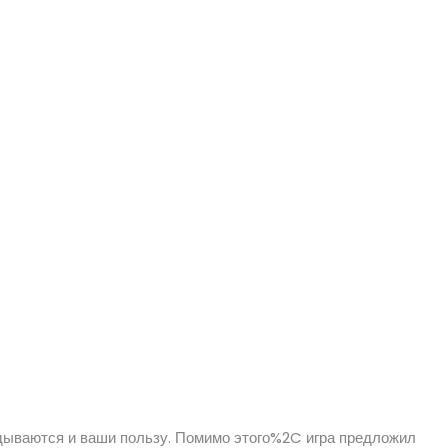
ываются и ваши пользу. Помимо этого%2C игра предложил