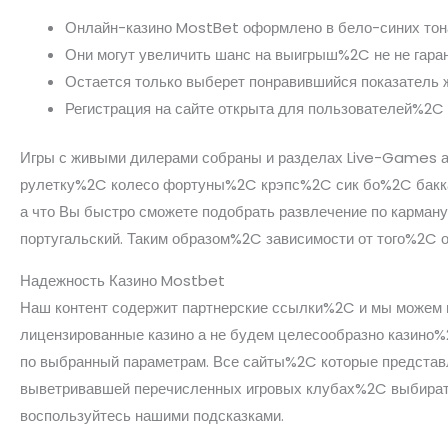
Онлайн-казино MostBet оформлено в бело-синих тон
Они могут увеличить шанс на выигрыш%2C не не гаран
Остается только выберет понравившийся показатель ж
Регистрация на сайте открыта для пользователей%2C 
Игры с живыми дилерами собраны и разделах Live-Games а
рулетку%2C колесо фортуны%2C крэпс%2C сик бо%2C баккар
а что Вы быстро сможете подобрать развлечение по карм
португальский. Таким образом%2C зависимости от того%2C 
Надежность Казино Mostbet
Наш контент содержит партнерские ссылки%2C и мы можем п
лицензированные казино а не будем целесообразно казино%
по выбранный параметрам. Все сайты%2C которые представл
выветривавшей перечисленных игровых клубах%2C выбирать 
воспользуйтесь нашими подсказками.