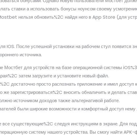
ваться бонусами. Однако новую пользователи Мостбет должно 
лать ставки а использовать бонусы ноунсом своему усмотрени
Mostbet нельзя обновить%2C найдя него в App Store (для устр
для IOS. После успешной установки на рабочем стул появится з
ороннего источника.
е Мостбет для устройств на базе операционной системы iOS%3
рая%2C затем загрузите и установите новый файл.
%2C достаточно просто распознать приложение и имел доступ к
же зарегистрироваться%2C вносить обналичить и делать ставк
олжно источником доходов также альтернативой работе.
вателей были широкие возможности и комфортный доступ нему
е все существующие%2C следуя инструкциям в экране. Для по
перационную систему нашего устройства. Вы смогу найти APK-