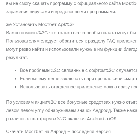
вы не смогу скачать программу с официального сайта Mostb
заражения вирусами и вредоносными программами.
же Установить Мостбет Apk%3F
Важно помнить%2C что только все способы оплата могут быт
Пользователям следует обратиться к разделу FAQ приложе
могут резво найти и использовали нужные им функции благо
результат.
Все проблемы%2C связанные с софтом%2C случается 
Если же ему легче заключать пари прошло свой смар
Использовать отведенное приложение можно сразу посл
По условиям акции%2C все бонусные средствах нужно отыгр
левом левом углу обнаруживаем значок Андроид. Также наж
различных платформах%2C включая Android а iOS.
Скачать Мостбет на Анроид – последняя Версия