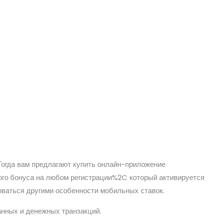
Тогда вам предлагают купить онлайн-приложение
ого бонуса на любом регистрации%2C который активируется
оваться другими особенности мобильных ставок.
нных и денежных транзакций.