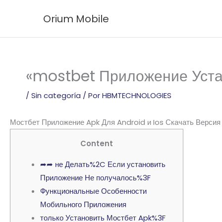
Ir
Orium Mobile
al
contenido
«mostbet Приложение Уста
/
Sin categoría
/ Por
HBMTECHNOLOGIES
Мостбет Приложение Apk Для Android и Ios Скачать Версия
Content
➦➦ не Делать%2C Если установить
Приложение Не получалось%3F
Функциональные Особенности
Мобильного Приложения
только Установить Мостбет Apk%3F