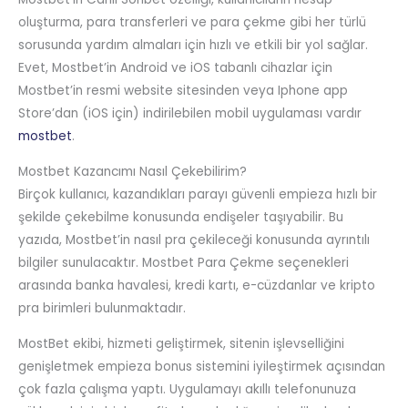
oluşturma, para transferleri ve para çekme gibi her türlü
sorusunda yardım almaları için hızlı ve etkili bir yol sağlar.
Evet, Mostbet’in Android ve iOS tabanlı cihazlar için
Mostbet’in resmi website sitesinden veya Iphone app
Store’dan (iOS için) indirilebilen mobil uygulaması vardır
mostbet
.
Mostbet Kazancımı Nasıl Çekebilirim?
Birçok kullanıcı, kazandıkları parayı güvenli empieza hızlı bir
şekilde çekebilme konusunda endişeler taşıyabilir. Bu
yazıda, Mostbet’in nasıl pra çekileceği konusunda ayrıntılı
bilgiler sunulacaktır. Mostbet Para Çekme seçenekleri
arasında banka havalesi, kredi kartı, e-cüzdanlar ve kripto
pra birimleri bulunmaktadır.
MostBet ekibi, hizmeti geliştirmek, sitenin işlevselliğini
genişletmek empieza bonus sistemini iyileştirmek açısından
çok fazla çalışma yaptı. Uygulamayı akıllı telefonunuza