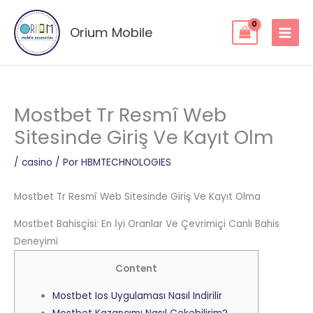
Ir
al
Orium Mobile
contenido
Mostbet Tr Resmî Web
Sitesinde Giriş Ve Kayıt Olm
/
casino
/ Por
HBMTECHNOLOGIES
Mostbet Tr Resmî Web Sitesinde Giriş Ve Kayıt Olma
Mostbet Bahisçisi: En İyi Oranlar Ve Çevrimiçi Canlı Bahis
Deneyimi
Content
Mostbet Ios Uygulaması Nasıl Indirilir