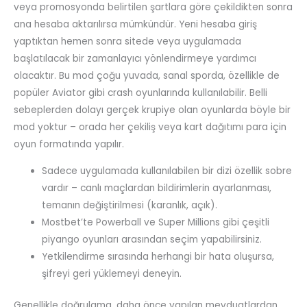
veya promosyonda belirtilen şartlara göre çekildikten sonra
ana hesaba aktarılırsa mümkündür. Yeni hesaba giriş
yaptıktan hemen sonra sitede veya uygulamada
başlatılacak bir zamanlayıcı yönlendirmeye yardımcı
olacaktır. Bu mod çoğu yuvada, sanal sporda, özellikle de
popüler Aviator gibi crash oyunlarında kullanılabilir. Belli
sebeplerden dolayı gerçek krupiye olan oyunlarda böyle bir
mod yoktur – orada her çekiliş veya kart dağıtımı para için
oyun formatında yapılır.
Sadece uygulamada kullanılabilen bir dizi özellik sobre
vardır – canlı maçlardan bildirimlerin ayarlanması,
temanın değiştirilmesi (karanlık, açık).
Mostbet’te Powerball ve Super Millions gibi çeşitli
piyango oyunları arasından seçim yapabilirsiniz.
Yetkilendirme sırasında herhangi bir hata oluşursa,
şifreyi geri yüklemeyi deneyin.
Genellikle doğrulama, daha önce yapılan mevduatlardan