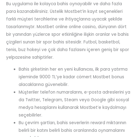
Bu uygulama ile kolayca bahis oynayabilir ve daha fazla
para kazanabilirsiniz. Üstelik Mostbet’in kayıt seçenekleri
farklı müşteri tercihlerine ve ihtiyaçlarına uyacak şekilde
tasarlanmıştır. Mostbet online online casino, dünyanın dört
bir yanından yüzlerce spor etkinliğine ilişkin oranlar ve bahis
çizgileri sunan bir spor bahis sitesidir. Futbol, ​​basketbol, ​​
tenis, buz hokeyi ve çok daha fazlasını içeren geniş bir spor
yelpazesine sahiptirler.
Bahis şirketinin her en yeni kullanıcısı, ilk para yatırma
işleminde 9000 TL’ye kadar cömert Mostbet bonus
alacaklarına güvenebilir.
Müşteriler telefon numaralarını, e-posta adreslerini ya
da Twitter, Telegram, Steam veya Google gibi sosyal
medya hesaplarını kullanarak Mostbet’e kaydolmayı
seçebilirler.
Bu çevrim şartları, bahis severlerin reward miktarının
belirli bir katını belirli bahis oranlarında oynamalarını