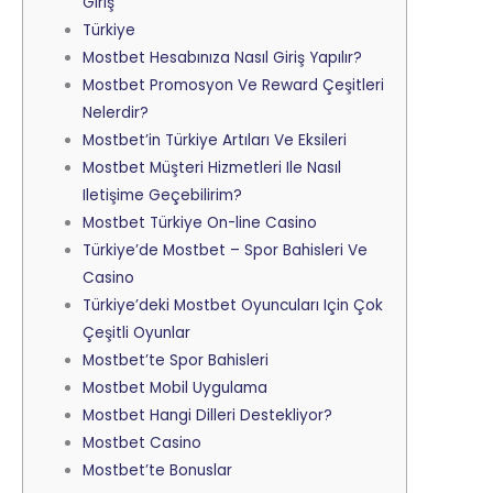
Giriş
Türkiye
Mostbet Hesabınıza Nasıl Giriş Yapılır?
Mostbet Promosyon Ve Reward Çeşitleri
Nelerdir?
Mostbet’in Türkiye Artıları Ve Eksileri
Mostbet Müşteri Hizmetleri Ile Nasıl
Iletişime Geçebilirim?
Mostbet Türkiye On-line Casino
Türkiye’de Mostbet – Spor Bahisleri Ve
Casino
Türkiye’deki Mostbet Oyuncuları Için Çok
Çeşitli Oyunlar
Mostbet’te Spor Bahisleri
Mostbet Mobil Uygulama
Mostbet Hangi Dilleri Destekliyor?
Mostbet Casino
Mostbet’te Bonuslar