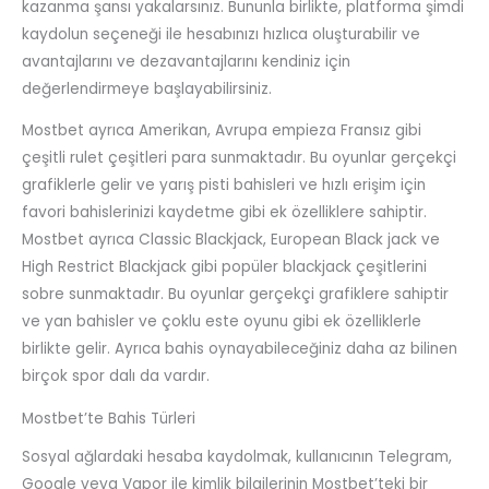
kazanma şansı yakalarsınız. Bununla birlikte, platforma şimdi
kaydolun seçeneği ile hesabınızı hızlıca oluşturabilir ve
avantajlarını ve dezavantajlarını kendiniz için
değerlendirmeye başlayabilirsiniz.
Mostbet ayrıca Amerikan, Avrupa empieza Fransız gibi
çeşitli rulet çeşitleri para sunmaktadır. Bu oyunlar gerçekçi
grafiklerle gelir ve yarış pisti bahisleri ve hızlı erişim için
favori bahislerinizi kaydetme gibi ek özelliklere sahiptir.
Mostbet ayrıca Classic Blackjack, European Black jack ve
High Restrict Blackjack gibi popüler blackjack çeşitlerini
sobre sunmaktadır. Bu oyunlar gerçekçi grafiklere sahiptir
ve yan bahisler ve çoklu este oyunu gibi ek özelliklerle
birlikte gelir. Ayrıca bahis oynayabileceğiniz daha az bilinen
birçok spor dalı da vardır.
Mostbet’te Bahis Türleri
Sosyal ağlardaki hesaba kaydolmak, kullanıcının Telegram,
Google veya Vapor ile kimlik bilgilerinin Mostbet’teki bir