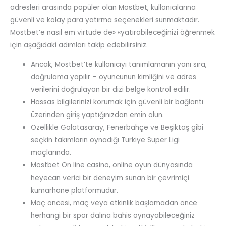
adresleri arasında popüler olan Mostbet, kullanıcılarına
güvenli ve kolay para yatırma seçenekleri sunmaktadır.
Mostbet’e nasıl em virtude de» «yatırabileceğinizi öğrenmek
için aşağıdaki adımları takip edebilirsiniz.
Ancak, Mostbet’te kullanıcıyı tanımlamanın yanı sıra,
doğrulama yapılır – oyuncunun kimliğini ve adres
verilerini doğrulayan bir dizi belge kontrol edilir.
Hassas bilgilerinizi korumak için güvenli bir bağlantı
üzerinden giriş yaptığınızdan emin olun.
Özellikle Galatasaray, Fenerbahçe ve Beşiktaş gibi
seçkin takımların oynadığı Türkiye Süper Ligi
maçlarında.
Mostbet On line casino, online oyun dünyasında
heyecan verici bir deneyim sunan bir çevrimiçi
kumarhane platformudur.
Maç öncesi, maç veya etkinlik başlamadan önce
herhangi bir spor dalına bahis oynayabileceğiniz