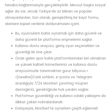
hesaba bağlanmasıyla gerçekleştirilir. Mevcut başka sosyal
ağlar da var, ancak Türkiye’de az bilinen ve popüler
olmayanlardan. Son olarak, genişletilmiş bir kayıt formu,
alanların kişisel verilerle doldurulmasını içerir.
Bu, oyuncuların bahis oynamak için daha güvenli ve
daha güvenli bir platforma erişmelerini sağlar.
Kullanıcı dostu arayüzü, geniş oyun seçenekleri ve
güvenliği ile öne çıkar.
Önde gelen spor bahis platformlarından biri olmaktan
ve yüksek kaliteli hizmetlerimiz ve kullanıcı dostu
arayüzümüzle tanınmaktan gurur biliyoruz.»
«[newline]Canlı sohbet, e-posta ve Telegram
aracılığıyla 7/24 Mostbet çevrimiçi müşteri
desteğimiz, gerektiğinde hızlı yardım sağlar.
Platformun güvenilirliği ve kullanıcı odaklı yaklaşımı da
dikkat çeken noktalardandır.
Dolayısıyla, Mostbet’te oynarken çeşitli eğlenceli