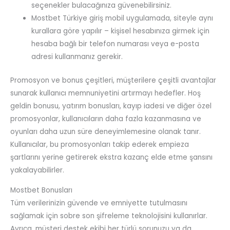
seçenekler bulacağınıza güvenebilirsiniz.
Mostbet Türkiye giriş mobil uygulamada, siteyle aynı
kurallara göre yapılır – kişisel hesabınıza girmek için
hesaba bağlı bir telefon numarası veya e-posta
adresi kullanmanız gerekir.
Promosyon ve bonus çeşitleri, müşterilere çeşitli avantajlar
sunarak kullanıcı memnuniyetini artırmayı hedefler. Hoş
geldin bonusu, yatırım bonusları, kayıp iadesi ve diğer özel
promosyonlar, kullanıcıların daha fazla kazanmasına ve
oyunları daha uzun süre deneyimlemesine olanak tanır.
Kullanıcılar, bu promosyonları takip ederek empieza
şartlarını yerine getirerek ekstra kazanç elde etme şansını
yakalayabilirler.
Mostbet Bonusları
Tüm verilerinizin güvende ve emniyette tutulmasını
sağlamak için sobre son şifreleme teknolojisini kullanırlar.
Ayrıca, müşteri destek ekibi her türlü sorunuzu ya da