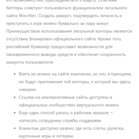
его возможностей, присоединиться к азарту. Опытные
бетторы советуют пользоваться функционалом легального
сайта Мостбет. Создать аккаунт, подтвердить личность и
приступить к игре можно буквально за пару минут.
Преимуществом использования легальной конторы является
отсутствие блокировок официального сайта. Кроме того,
российский букмекер предоставит возможности для
своевременного вывода средств и обеспечит сохранность
аккаунта пользователя.
Взять их можно на сайте компании, но это, в принципе,
не будут приложения той конторы, о которой мы здесь
говорим.
Ссылки на альтернативные сайты доступны в
официальных сообществах виртуального казино.
Еще один способ узнать о рабочем зеркале –
написать сотруднику службы поддержки.
Клиентам доступно казино, где есть слоты, рулетка,
карточные игры и лотереи.