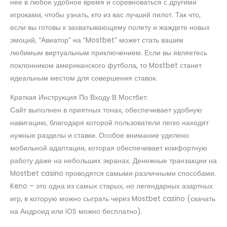
нее в любое удобное время и соревноваться с другими
игроками, чтобы узнать, кто из вас лучший пилот. Так что,
если вы готовы к захватывающему полету и жаждете новых
эмоций, “Авиатор” на “Mostbet” может стать вашим
любимым виртуальным приключением. Если вы являетесь
поклонником американского футбола, то Mostbet станет
идеальным местом для совершения ставок.
Краткая Инструкция По Входу В Мостбет:
Сайт выполнен в приятных тонах, обеспечивает удобную
навигацию, благодаря которой пользователи легко находят
нужные разделы и ставки. Особое внимание уделено
мобильной адаптации, которая обеспечивает комфортную
работу даже на небольших экранах. Денежные транзакции на
Mostbet casino проводятся самыми различными способами.
Keno – это одна из самых старых, но легендарных азартных
игр, в которую можно сыграть через Mostbet casino (скачать
на Андроид или iOS можно бесплатно).