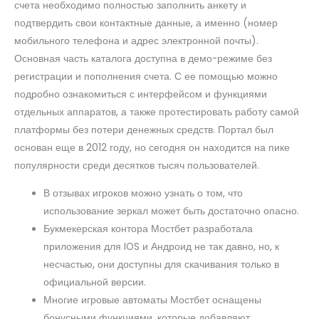
счета необходимо полностью заполнить анкету и
подтвердить свои контактные данные, а именно (номер
мобильного телефона и адрес электронной почты).
Основная часть каталога доступна в демо-режиме без
регистрации и пополнения счета. С ее помощью можно
подробно ознакомиться с интерфейсом и функциями
отдельных аппаратов, а также протестировать работу самой
платформы без потери денежных средств. Портал был
основан еще в 2012 году, но сегодня он находится на пике
популярности среди десятков тысяч пользователей.
В отзывах игроков можно узнать о том, что
использование зеркал может быть достаточно опасно.
Букмекерская контора Мостбет разработала
приложения для IOS и Андроид не так давно, но, к
несчастью, они доступны для скачивания только в
официальной версии.
Многие игровые автоматы Мостбет оснащены
бонусными функциями, которые добавляют