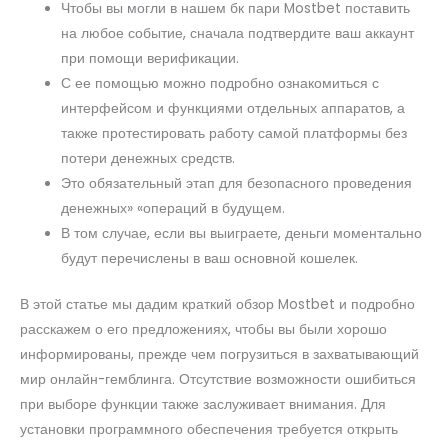
Чтобы вы могли в нашем бк пари Mostbet поставить
на любое событие, сначала подтвердите ваш аккаунт
при помощи верификации.
С ее помощью можно подробно ознакомиться с
интерфейсом и функциями отдельных аппаратов, а
также протестировать работу самой платформы без
потери денежных средств.
Это обязательный этап для безопасного проведения
денежных» «операций в будущем.
В том случае, если вы выиграете, деньги моментально
будут перечислены в ваш основной кошелек.
В этой статье мы дадим краткий обзор Mostbet и подробно
расскажем о его предложениях, чтобы вы были хорошо
информированы, прежде чем погрузиться в захватывающий
мир онлайн-гемблинга. Отсутствие возможности ошибиться
при выборе функции также заслуживает внимания. Для
установки программного обеспечения требуется открыть