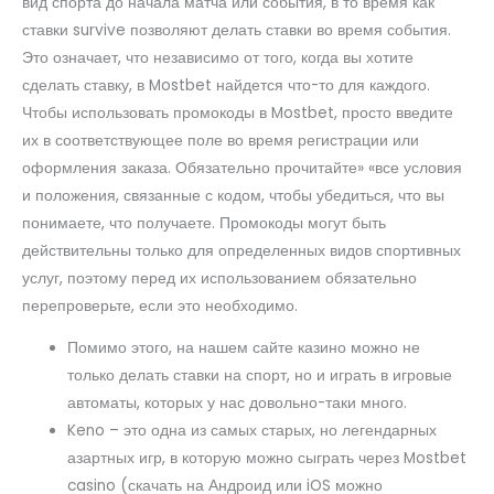
вид спорта до начала матча или события, в то время как
ставки survive позволяют делать ставки во время события.
Это означает, что независимо от того, когда вы хотите
сделать ставку, в Mostbet найдется что-то для каждого.
Чтобы использовать промокоды в Mostbet, просто введите
их в соответствующее поле во время регистрации или
оформления заказа. Обязательно прочитайте» «все условия
и положения, связанные с кодом, чтобы убедиться, что вы
понимаете, что получаете. Промокоды могут быть
действительны только для определенных видов спортивных
услуг, поэтому перед их использованием обязательно
перепроверьте, если это необходимо.
Помимо этого, на нашем сайте казино можно не
только делать ставки на спорт, но и играть в игровые
автоматы, которых у нас довольно-таки много.
Keno – это одна из самых старых, но легендарных
азартных игр, в которую можно сыграть через Mostbet
casino (скачать на Андроид или iOS можно