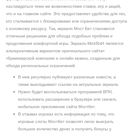
наслаждаться теми же возможностями ставок, игр и акций,
что и на главном сайте. Это предоставляет удобство для тех,
кто сталкивается с блокировками или ограничениями доступа
к основному ресурсу. Так, зеркало Мост Бет становится
отличным решением для обхода подобных проблем и
продолжения комфортной игры. Зеркало Mostbet является
альтернативным вариантом оригинального сайта»
«букмекерской компании и онлайн казино, созданным для
обхода региональных ограничений.
В нем регулярно публикуют различные новости, а
также выкладывают ссылки на актуальные зеркала.
Нужно будет воспользоваться программой ВПН,
использовать расширение в браузере или скачать
мобильное приложение сайта Мостбет.
В отзывах игроках есть информация по тому, что
игровые слоты Мостбет позволят легко выиграть
большое количество денег и получить бонусы у