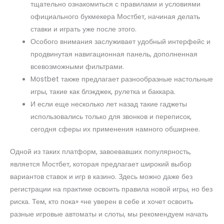
тщательно ознакомиться с правилами и условиями
официального букмекера Мостбет, начиная делать
ставки и играть уже после этого.
Особого внимания заслуживает удобный интерфейс и
продвинутая навигационная панель, дополненная
всевозможными фильтрами.
Mostbet также предлагает разнообразные настольные
игры, такие как блэкджек, рулетка и баккара.
И если еще несколько лет назад такие гаджеты
использовались только для звонков и переписок,
сегодня сферы их применения намного обширнее.
Одной из таких платформ, завоевавших популярность,
является Мостбет, которая предлагает широкий выбор
вариантов ставок и игр в казино. Здесь можно даже без
регистрации на практике освоить правила новой игры, но без
риска. Тем, кто пока» «не уверен в себе и хочет освоить
разные игровые автоматы и слоты, мы рекомендуем начать