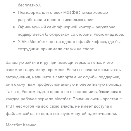
бесплатно).
Платформа для ставок Mostbet также хорошо
разработана и проста в использовании.
Официальный сайт офшорной конторы регулярно
подвергается блокировкам со стороны Роскомнадзора.
У БК «Мостбет» нет ни одного офлайн-офиса, где бы
сотрудники принимали ставки на спорт.
Зачастую зайти в игру при помощи зеркала легко, и это
занимает пару минут времени. Если вы начали испытывать
затруднения, напишите в саппортам их службы поддержки,
они окажут вам профессиональную и оперативную помощь.
Так вот, Роскомнадзор просто не в состоянии заблокировать
каждое рабочее зеркало Мостбет. Причина очень простая –
РКН, несмотря на всю свою власть, не имеет доступа к
файлам сайта, то есть к вышеупомянутой админ-панели.
Мостбет Казино