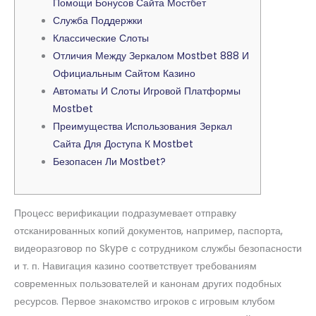
Помощи Бонусов Сайта Мостбет
Служба Поддержки
Классические Слоты
Отличия Между Зеркалом Mostbet 888 И
Официальным Сайтом Казино
Автоматы И Слоты Игровой Платформы
Mostbet
Преимущества Использования Зеркал
Сайта Для Доступа К Mostbet
Безопасен Ли Mostbet?
Процесс верификации подразумевает отправку
отсканированных копий документов, например, паспорта,
видеоразговор по Skype с сотрудником службы безопасности
и т. п. Навигация казино соответствует требованиям
современных пользователей и канонам других подобных
ресурсов. Первое знакомство игроков с игровым клубом