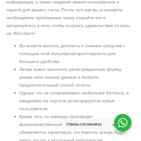
информация, а также создание имени пользователя и
пароля для вашего счета. После того как вы установили
необходимое приложение, сразу откройте его и
авторизуйтесь в сети, чтобы получить удовольствие от игры
на «Мостбет»!
Вы можете вносить депозиты и снимать средства с
помощью этой популярной криптовалюты для
большего удобства.
Затем нужно заполнить регистрационную форму,
указав свои личные данные и выбрать
предпочтительный способ оплаты.
Однако это не останавливает любителей беттинга, и
ежедневно на портале регистрируются новые
пользователи.
Кроме того, их команда производит
высококачественный контент, который регулярно
Chatea con nosotros
обновляется, гарантируя, что клиенты всегда будут
иметь доступ к актуальной информации.