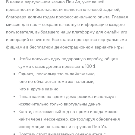
В нашем виртуальном казино Пин Ап, учет вашей
приватности и безопасности является ключевой задачей,
благодаря долгим годам профессионального опыта. Главная
миссия для нас – сохранять частную информацию каждого
пользователя, выбравшего нашу платформу для онлайн-игр
и операций со счетом. Все ставки проводятся виртуальными
фишками в бесплатном демонстрационном варианте игры.
Чтобы получить одну подарочную коробку, общая
сумма ставок должна превышать 100 $.
Однако, поскольку это онлайн-казино,
оно не облагается теми же налогами,
что и другие казино.
Пинап казино во время демо режима использует
исключительно только виртуальны деньги.
Кстати, эксклюзивный код на промо иногда можно
найти через мессенджер, контролируя обновления
информации на каналах и в группах Пин Уп.
Поэтому стоит внимательно ознакомиться с