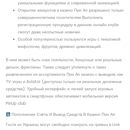
уникальными функциями и современной анимацией.
Открытие аккаунтов в казино Пин Ап разрешено только
совершеннолетним посетителям Выполнить
регистрационную процедуру в данном онлайн клубе
смогут даже неопытные новички.
Особой популярностью пользуются игры с тематикой
мифологии, фруктов, древних цивилизаций.
В нем может быть очки лояльности, бонусные или реальные
деньги, фриспины. Также следует упомянуть о таких
развлечениях из ассортимента Пин Ап казино с выводом, как
TV-игры и Aviator (доступны только на реальные денежные
средства). Удобный интерфейс и легкий запуск игровых
автоматов в смартфонах обеспечивает мобильная версия
PinUp club.
Пополнение Счёта И Вывод Средств В Казино Пин Ап
Гости из Украины могут свободно поиграть на гривны в Live