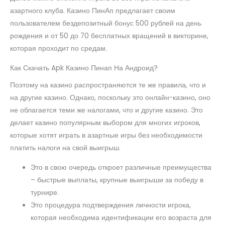
азартного клуба. Казино ПинАп предлагает своим
пользователем бездепозитный бонус 500 рублей на день
рождения и от 50 до 70 бесплатных вращений в викторине,
которая проходит по средам.
Как Скачать Apk Казино Пинап На Андроид?
Поэтому на казино распространяются те же правила, что и
на другие казино. Однако, поскольку это онлайн-казино, оно
не облагается теми же налогами, что и другие казино. Это
делает казино популярным выбором для многих игроков,
которые хотят играть в азартные игры без необходимости
платить налоги на свой выигрыш.
Это в свою очередь откроет различные преимущества
– быстрые выплаты, крупные выигрыши за победу в
турнире.
Это процедура подтверждения личности игрока,
которая необходима идентификации его возраста для