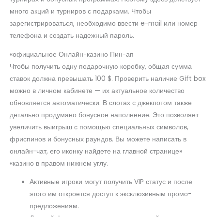
много акций и турниров с подарками. Чтобы
зарегистрироваться, необходимо ввести e-mail или номер
телефона и создать надежный пароль.
«официальное Онлайн-казино Пин-ап
Чтобы получить одну подарочную коробку, общая сумма
ставок должна превышать 100 $. Проверить наличие Gift box
можно в личном кабинете — их актуальное количество
обновляется автоматически. В слотах с джекпотом также
детально продумано бонусное наполнение. Это позволяет
увеличить выигрыш с помощью специальных символов,
фриспинов и бонусных раундов. Вы можете написать в
онлайн-чат, его иконку найдете на главной странице»
«казино в правом нижнем углу.
Активные игроки могут получить VIP статус и после
этого им откроется доступ к эксклюзивным промо-
предложениям.