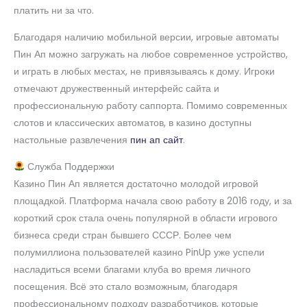
платить ни за что.
Благодаря наличию мобильной версии, игровые автоматы
Пин Ап можно загружать на любое современное устройство,
и играть в любых местах, не привязываясь к дому. Игроки
отмечают дружественный интерфейс сайта и
профессиональную работу саппорта. Помимо современных
слотов и классических автоматов, в казино доступны
настольные развлечения
пин ап сайт
.
Служба Поддержки
Казино Пин Ап является достаточно молодой игровой
площадкой. Платформа начала свою работу в 2016 году, и за
короткий срок стала очень популярной в области игрового
бизнеса среди стран бывшего СССР. Более чем
полумиллиона пользователей казино PinUp уже успели
насладиться всеми благами клуба во время личного
посещения. Всё это стало возможным, благодаря
профессиональному подходу разработчиков, которые