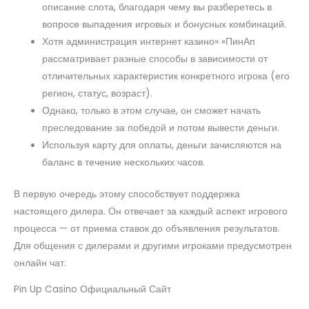
описание слота, благодаря чему вы разберетесь в
вопросе выпадения игровых и бонусных комбинаций.
Хотя администрация интернет казино» «ПинАп
рассматривает разные способы в зависимости от
отличительных характеристик конкретного игрока (его
регион, статус, возраст).
Однако, только в этом случае, он сможет начать
преследование за победой и потом вывести деньги.
Используя карту для оплаты, деньги зачисляются на
баланс в течение нескольких часов.
В первую очередь этому способствует поддержка
настоящего дилера. Он отвечает за каждый аспект игрового
процесса — от приема ставок до объявления результатов.
Для общения с дилерами и другими игроками предусмотрен
онлайн чат.
Pin Up Casino Официальный Сайт