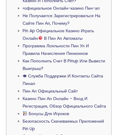
Казино И Пополнить Счет?
«официальное Онлайн-казино Пин-ап
Не Получается Зарегистрироваться На
Сайте Пин Ап, Почему?
Pin Ap Официальное Казино Играть
Онлайн
В Пин Ап Автоматы
Программа Лояльности Пин Уп И
Правила Начисления Пинкоинов
Как Пополнить Счет В Pinup Или Вывести
Выигрыш?
👁 Служба Поддержки И Контакты Сайта
Пинап
Пин Ап Официальный Сайт
Казино Пин Ап Онлайн – Вход И
Регистрация, Обзор Официального Сайта
Бонусы Для Игроков
Безопасность Скачиваемых Приложений
Pin Up