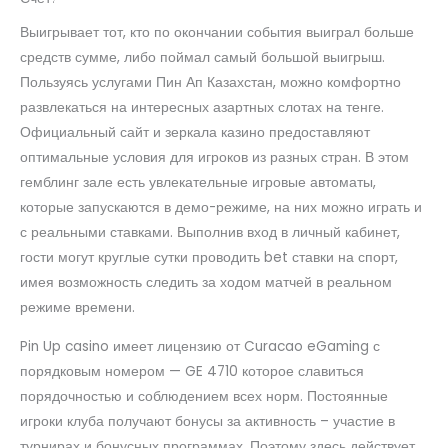
Выигрывает тот, кто по окончании события выиграл больше
средств сумме, либо поймал самый большой выигрыш.
Пользуясь услугами Пин Ап Казахстан, можно комфортно
развлекаться на интересных азартных слотах на тенге.
Официальный сайт и зеркала казино предоставляют
оптимальные условия для игроков из разных стран. В этом
гемблинг зале есть увлекательные игровые автоматы,
которые запускаются в демо-режиме, на них можно играть и
с реальными ставками. Выполнив вход в личный кабинет,
гости могут круглые сутки проводить bet ставки на спорт,
имея возможность следить за ходом матчей в реальном
режиме времени.
Pin Up casino имеет лицензию от Curacao eGaming с
порядковым номером — GE 4710 которое славиться
порядочностью и соблюдением всех норм. Постоянные
игроки клуба получают бонусы за активность – участие в
турнирах и бонусных программах. Поэтому здесь действует