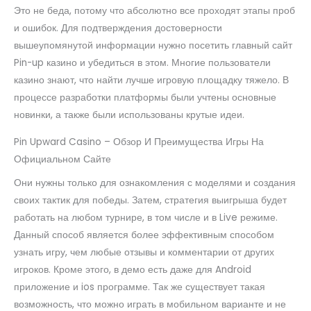
Это не беда, потому что абсолютно все проходят этапы проб
и ошибок. Для подтверждения достоверности
вышеупомянутой информации нужно посетить главный сайт
Pin-up казино и убедиться в этом. Многие пользователи
казино знают, что найти лучше игровую площадку тяжело. В
процессе разработки платформы были учтены основные
новинки, а также были использованы крутые идеи.
Pin Upward Casino – Обзор И Преимущества Игры На
Официальном Сайте
Они нужны только для ознакомления с моделями и создания
своих тактик для победы. Затем, стратегия выигрыша будет
работать на любом турнире, в том числе и в Live режиме.
Данный способ является более эффективным способом
узнать игру, чем любые отзывы и комментарии от других
игроков. Кроме этого, в демо есть даже для Android
приложение и ios программе. Так же существует такая
возможность, что можно играть в мобильном варианте и не