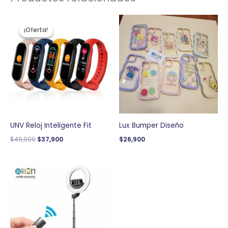
El
El
precio
precio
¡Oferta!
¡Oferta!
original
actual
era:
es:
$49,900.
$37,900.
UNV Reloj Inteligente Fit
Lux Bumper Diseño
$
49,900
$
37,900
$
26,900