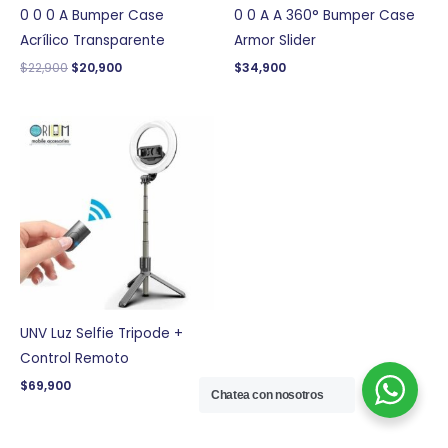
0 0 0 A Bumper Case
0 0 A A 360° Bumper Case
Acrílico Transparente
Armor Slider
$
22,900
$
20,900
$
34,900
UNV Luz Selfie Tripode +
Control Remoto
$
69,900
Chatea con nosotros