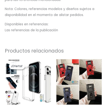
Nota: Colores, referencias modelos y diseños sujetos a
disponibilidad en el momento de alistar pedidos.
Disponibles en referencias:
Las referencias de la publicación
Productos relacionados
El
El
precio
precio
¡Oferta!
¡Oferta!
original
actual
era:
es:
$22,900.
$20,900.