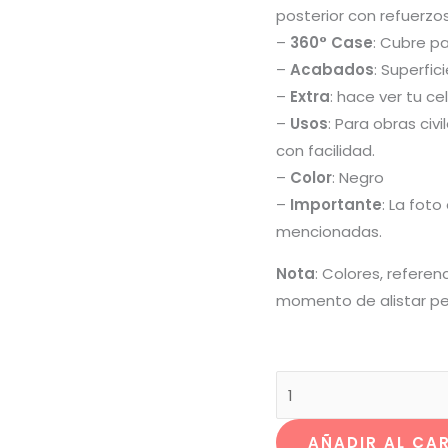
posterior con refuerzo
–
360°
Case
: Cubre pa
–
Acabados
: Superfic
–
Extra
: hace ver tu ce
–
Usos
: Para obras ci
con facilidad.
–
Color
: Negro
–
Importante
: La fot
mencionadas.
Nota
: Colores, referen
momento de alistar pe
AÑADIR AL CA