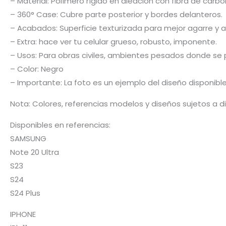
– Material: Polímero rígido en aleación con fibra de car
– 360° Case: Cubre parte posterior y bordes delanteros.
– Acabados: Superficie texturizada para mejor agarre y a
– Extra: hace ver tu celular grueso, robusto, imponente.
– Usos: Para obras civiles, ambientes pesados donde se p
– Color: Negro
– Importante: La foto es un ejemplo del diseño disponibl
Nota: Colores, referencias modelos y diseños sujetos a d
Disponibles en referencias:
SAMSUNG
Note 20 Ultra
S23
S24
S24 Plus
IPHONE