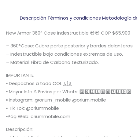
Descripción
Términos y condiciones
Metodología d
New Armor 360° Case Indestructible 😎😎 COP $65.900
– 360°Case: Cubre parte posterior y bordes delanteros
– Indestructible bajo condiciones extremas de uso.
– Material: Fibra de Carbono texturizado.
IMPORTANTE
▪️ Despachos a todo COL 🇨🇴
▪️ Mayor Info & Envíos por Whats: 3️⃣0️⃣2️⃣3️⃣6️⃣6️⃣7️⃣3️⃣9️⃣0️⃣
▪️ Instagram: @orium_mobile @orium.mobile
▪️ Tik Tok: @oriummobile
▪️Pág Web: oriummobile.com
Descripción: