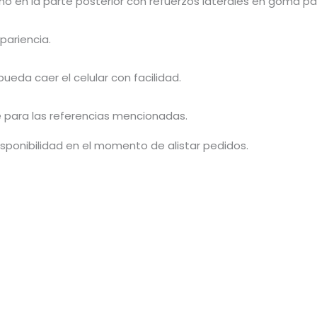
bono en la parte posterior con refuerzos laterales en goma 
pariencia.
ueda caer el celular con facilidad.
e para las referencias mencionadas.
isponibilidad en el momento de alistar pedidos.