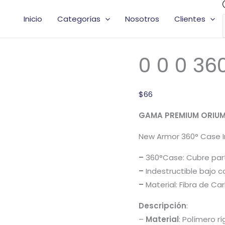
0
Inicio
Categorías
Nosotros
Clientes
0
0
360°
0 0 0 36
Case
Irrompible
cantidad
$
66
GAMA PREMIUM ORIU
New Armor 360° Case I
–
360°Case: Cubre part
–
Indestructible bajo 
–
Material: Fibra de Ca
Descripción
:
–
Material
: Polímero r