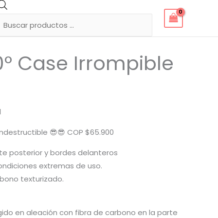
Búsqueda
de
productos
0° Case Irrompible
M
ndestructible 😎😎 COP $65.900
e posterior y bordes delanteros
condiciones extremas de uso.
rbono texturizado.
ígido en aleación con fibra de carbono en la parte