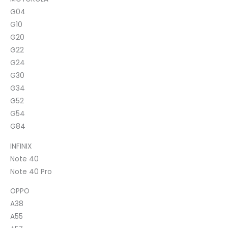
G04
G10
G20
G22
G24
G30
G34
G52
G54
G84
INFINIX
Note 40
Note 40 Pro
OPPO
A38
A55