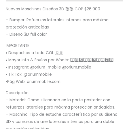
Nuevos Moschinos Diseños 3D 🥰🥰 COP $26.900
– Bumper: Refuerzos laterales internos para máxima
protección anticaídas
– Diseño 3D full color
IMPORTANTE
▪️ Despachos a todo COL 🇨🇴
▪️ Mayor Info & Envíos por Whats: 3️⃣0️⃣2️⃣3️⃣6️⃣6️⃣7️⃣3️⃣9️⃣0️⃣
▪️ Instagram: @orium_mobile @orium.mobile
▪️ Tik Tok: @oriummobile
▪️Pág Web: oriummobile.com
Descripción:
– Material: Goma siliconada en la parte posterior con
refuerzos laterales para máxima protección anticaídas.
– Moschino: Tipo de estuche característico por su diseño
3D y cámaras de aire laterales internas para una doble
protección anticaídas