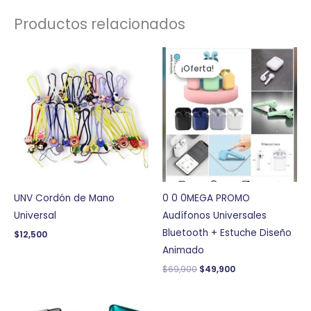
Productos relacionados
El
El
precio
precio
¡Oferta!
¡Oferta!
original
actual
era:
es:
$69,900.
$49,900.
UNV Cordón de Mano
0 0 0MEGA PROMO
Universal
Audífonos Universales
Bluetooth + Estuche Diseño
$
12,500
Animado
$
69,900
$
49,900