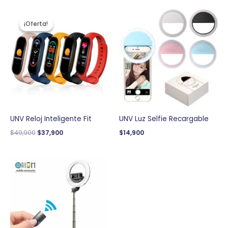
El
El
precio
precio
¡Oferta!
¡Oferta!
original
actual
era:
es:
$49,900.
$37,900.
UNV Reloj Inteligente Fit
UNV Luz Selfie Recargable
$
49,900
$
37,900
$
14,900