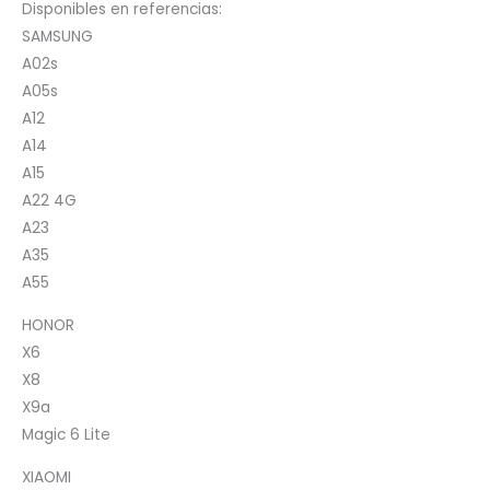
Disponibles en referencias:
SAMSUNG
A02s
A05s
A12
A14
A15
A22 4G
A23
A35
A55
HONOR
X6
X8
X9a
Magic 6 Lite
XIAOMI