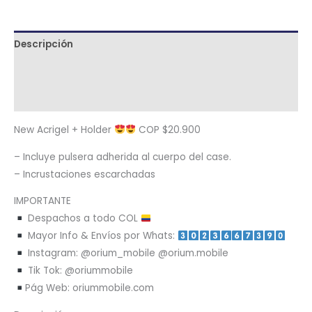
Descripción
Términos y condiciones
Metodología de despacho
New Acrigel + Holder
COP $20.900
– Incluye pulsera adherida al cuerpo del case.
– Incrustaciones escarchadas
IMPORTANTE
Despachos a todo COL
Mayor Info & Envíos por Whats:
Instagram: @orium_mobile @orium.mobile
Tik Tok: @oriummobile
Pág Web: oriummobile.com