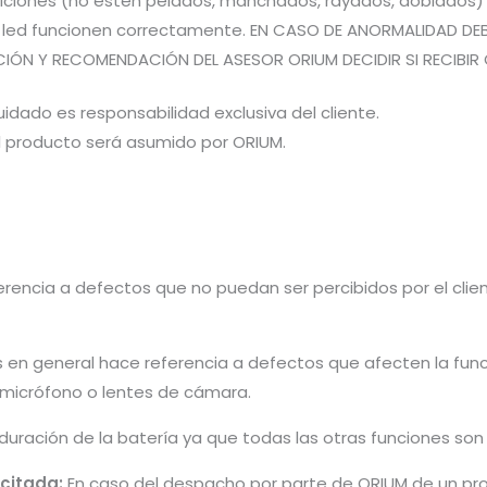
iones (no estén pelados, manchados, rayados, doblados) pa
es led funcionen correctamente. EN CASO DE ANORMALIDAD DE
CIÓN Y RECOMENDACIÓN DEL ASESOR ORIUM DECIDIR SI RECIBIR 
idado es responsabilidad exclusiva del cliente.
el producto será asumido por ORIUM.
rencia a defectos que no puedan ser percibidos por el cliente 
s en general hace referencia a defectos que afecten la fun
, micrófono o lentes de cámara.
 duración de la batería ya que todas las otras funciones so
icitada:
En caso del despacho por parte de ORIUM de un pro