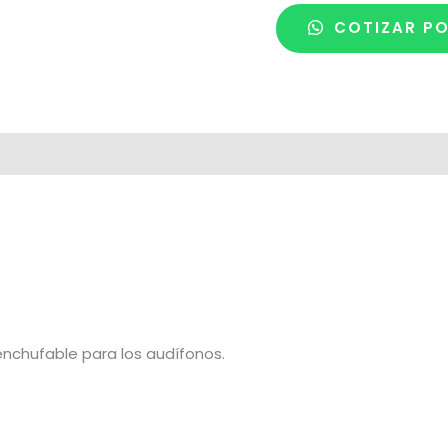
COTIZAR P
 de despacho
enchufable para los audífonos.