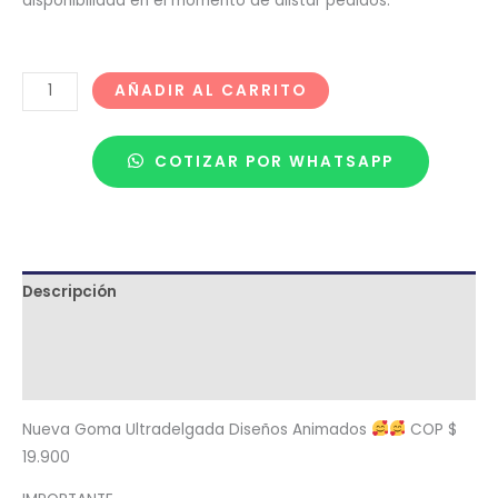
disponibilidad en el momento de alistar pedidos.
AÑADIR AL CARRITO
COTIZAR POR WHATSAPP
Descripción
Términos y condiciones
Metodología de despacho
Nueva Goma Ultradelgada Diseños Animados
COP $
19.900