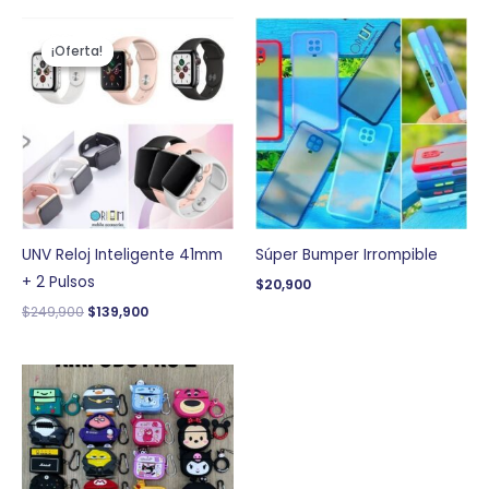
El
El
precio
precio
¡Oferta!
¡Oferta!
original
actual
era:
es:
$249,900.
$139,900.
UNV Reloj Inteligente 41mm
Súper Bumper Irrompible
+ 2 Pulsos
$
20,900
$
249,900
$
139,900