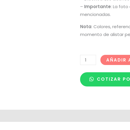
–
Importante
: La fot
mencionadas.
Nota
: Colores, referen
momento de alistar pe
AÑADIR 
COTIZAR P
 de despacho