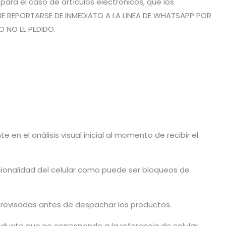
ra el caso de artículos electrónicos, que los
BE REPORTARSE DE INMEDIATO A LA LINEA DE WHATSAPP POR
O NO EL PEDIDO.
en el análisis visual inicial al momento de recibir el
cionalidad del celular como puede ser bloqueos de
n revisadas antes de despachar los productos.
ducto que no corresponde a la referencia de celular