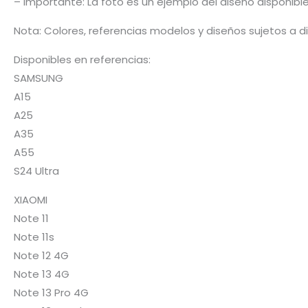
– Importante: La foto es un ejemplo del diseño disponibl
Nota: Colores, referencias modelos y diseños sujetos a d
Disponibles en referencias:
SAMSUNG
A15
A25
A35
A55
S24 Ultra
XIAOMI
Note 11
Note 11s
Note 12 4G
Note 13 4G
Note 13 Pro 4G