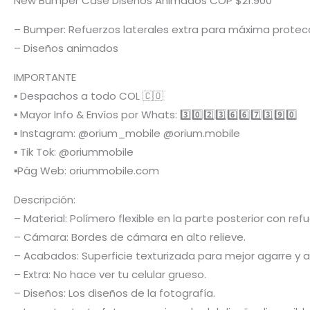
New Bumper Case Diseños Animados COP $21.900
– Bumper: Refuerzos laterales extra para máxima protec
– Diseños animados
IMPORTANTE
▪️ Despachos a todo COL 🇨🇴
▪️ Mayor Info & Envíos por Whats: 3️⃣0️⃣2️⃣3️⃣6️⃣6️⃣7️⃣3️⃣9️⃣0️⃣
▪️ Instagram: @orium_mobile @orium.mobile
▪️ Tik Tok: @oriummobile
▪️Pág Web: oriummobile.com
Descripción:
– Material: Polímero flexible en la parte posterior con r
– Cámara: Bordes de cámara en alto relieve.
– Acabados: Superficie texturizada para mejor agarre y a
– Extra: No hace ver tu celular grueso.
– Diseños: Los diseños de la fotografía.