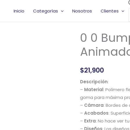
Inicio
Categorías
Nosotros
Clientes
0 0 Bum
0
0
Animad
Bumper
Case
Diseños
$
21,900
Animados
cantidad
Descripción
:
–
Material
: Polímero f
goma para máxima pro
–
Cámara
: Bordes de 
–
Acabados
: Superfic
–
Extra
: No hace ver tu
–
Diseños
: Los diseños