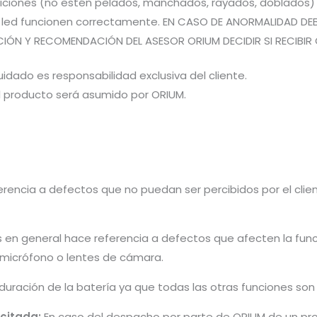
iones (no estén pelados, manchados, rayados, doblados) pa
es led funcionen correctamente. EN CASO DE ANORMALIDAD DE
CIÓN Y RECOMENDACIÓN DEL ASESOR ORIUM DECIDIR SI RECIBIR 
idado es responsabilidad exclusiva del cliente.
el producto será asumido por ORIUM.
rencia a defectos que no puedan ser percibidos por el cliente 
s en general hace referencia a defectos que afecten la fun
, micrófono o lentes de cámara.
 duración de la batería ya que todas las otras funciones so
icitada:
En caso del despacho por parte de ORIUM de un pro