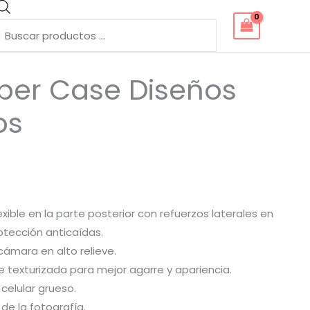
Búsqueda
de
productos
per Case Diseños
os
lexible en la parte posterior con refuerzos laterales en
tección anticaídas.
cámara en alto relieve.
ie texturizada para mejor agarre y apariencia.
 celular grueso.
 de la fotografía.