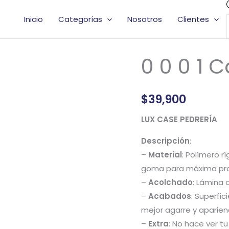
Inicio
Categorías
Nosotros
Clientes
0 0 0 1 
0
0
0
$
39,900
1
Case
LUX CASE PEDRERÍA
Lux
Descripción
:
Pedrería
–
Material
: Polímero r
cantidad
goma para máxima pro
–
Acolchado
: Lámina 
–
Acabados
: Superfi
mejor agarre y aparien
–
Extra
: No hace ver tu