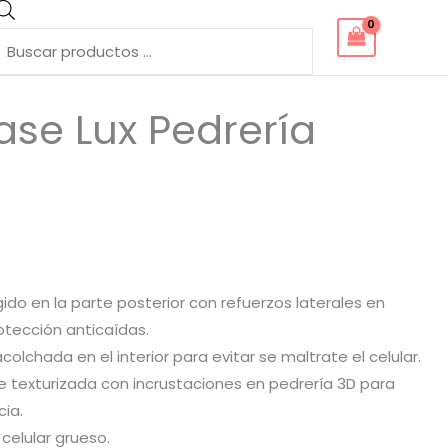
Búsqueda
de
productos
Case Lux Pedrería
ígido en la parte posterior con refuerzos laterales en
tección anticaídas.
acolchada en el interior para evitar se maltrate el celular.
cie texturizada con incrustaciones en pedrería 3D para
cia.
 celular grueso.