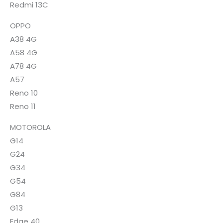
Redmi 13C
OPPO
A38 4G
A58 4G
A78 4G
A57
Reno 10
Reno 11
MOTOROLA
G14
G24
G34
G54
G84
G13
Edge 40