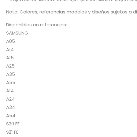
Nota: Colores, referencias modelos y diseños sujetos a d
Disponibles en referencias:
SAMSUNG
A05
A14
A15
A25
A35
A55
A14
A24
A34
A54
S20 FE
S21 FE