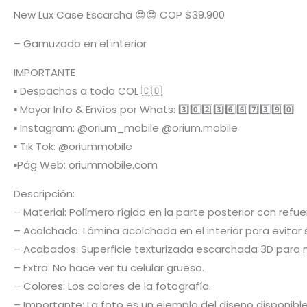
New Lux Case Escarcha 😍😍 COP $39.900
– Gamuzado en el interior
IMPORTANTE
▪️ Despachos a todo COL 🇨🇴
▪️ Mayor Info & Envíos por Whats: 3️⃣0️⃣2️⃣3️⃣6️⃣6️⃣7️⃣3️⃣9️⃣0️⃣
▪️ Instagram: @orium_mobile @orium.mobile
▪️ Tik Tok: @oriummobile
▪️Pág Web: oriummobile.com
Descripción:
– Material: Polímero rígido en la parte posterior con re
– Acolchado: Lámina acolchada en el interior para evitar s
– Acabados: Superficie texturizada escarchada 3D para m
– Extra: No hace ver tu celular grueso.
– Colores: Los colores de la fotografía.
– Importante: La foto es un ejemplo del diseño disponibl