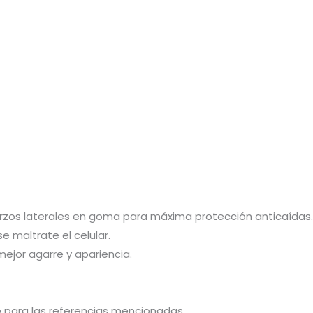
fuerzos laterales en goma para máxima protección anticaídas.
e maltrate el celular.
ejor agarre y apariencia.
e para las referencias mencionadas.