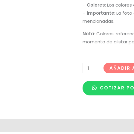
–
Colores
: Los colores
–
Importante
: La fot
mencionadas.
Nota
: Colores, referen
momento de alistar pe
AÑADIR 
COTIZAR P
 de despacho